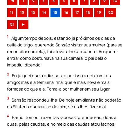
◄
1
2
3
4
5
6
7
8
9
10
11
12
13
14
15
16
17
18
19
20
21
►
1
Algum tempo depois, estando já próximos os dias da
ceifa do trigo, querendo Sansão visitar sua mulher (para se
reconciliar com ela), foi e levou-lhe um cabrito. Ao querer
entrar como costumava na sua câmara, o pai dela o
impediu, dizendo:
2
Eu julguei que a odiasses, e por isso a dei a um teu
amigo; mas ela tem uma irmã, que é mais nova e mais
formosa do que ela. Toma-a por mulher em seu lugar.
3
Sansão respondeu-lhe: De hoje em diante não poderão
os Filisteus queixar-se de mim, se eu lhes fizer mal.
4
Partiu, tomou trezentas raposas, prendeu-as, duas a
duas, pelas caudas, e no meio das caudas atou fachos.