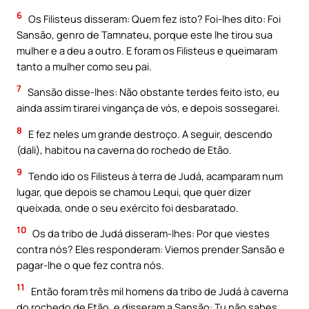
6
Os Filisteus disseram: Quem fez isto? Foi-lhes dito: Foi
Sansão, genro de Tamnateu, porque este lhe tirou sua
mulher e a deu a outro. E foram os Filisteus e queimaram
tanto a mulher como seu pai.
7
Sansão disse-lhes: Não obstante terdes feito isto, eu
ainda assim tirarei vingança de vós, e depois sossegarei.
8
E fez neles um grande destroço. A seguir, descendo
(dali), habitou na caverna do rochedo de Etão.
9
Tendo ido os Filisteus à terra de Judá, acamparam num
lugar, que depois se chamou Lequi, que quer dizer
queixada, onde o seu exército foi desbaratado.
10
Os da tribo de Judá disseram-lhes: Por que viestes
contra nós? Eles responderam: Viemos prender Sansão e
pagar-lhe o que fez contra nós.
11
Então foram três mil homens da tribo de Judá à caverna
do rochedo de Etão, e disseram a Sansão: Tu não sabes