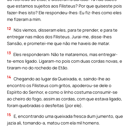
que estamos sujeitos aos Filisteus? Por que quiseste pois
fazer-lhes isto? Ele respondeu-lhes: Eu fiz-lhes como eles
me fizeram a mim.
12
Nós viemos, disseram eles, para te prender, e para te
entregar nas mãos dos Filisteus. Jurai-me, disse-lhes
Sansão, e prometei-me que não me haveis de matar.
13
Eles responderam: Não te mataremos, mas entregar-
te-emos ligado. Ligaram-no pois com duas cordas novas, e
tiraram-no do rochedo de Etão.
14
Chegando ao lugar da Queixada, e, saindo-lhe ao
encontro os Filisteus com gritos, apoderou-se dele o
Espírito do Senhor, e como o linho costuma consumir-se
ao cheiro do fogo, assim as cordas, com que estava ligado,
foram quebradas o desfeitas (por ele).
15
E, encontrando uma queixada fresca dum jumento, que
jazia ali, tomando-a, matou com ela mil homens.