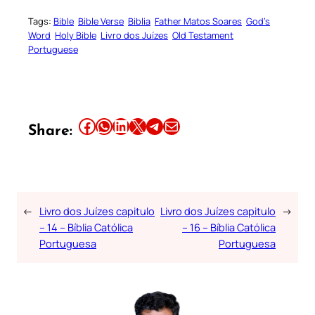
Tags:
Bible
Bible Verse
Biblia
Father Matos Soares
God’s
Word
Holy Bible
Livro dos Juízes
Old Testament
Portuguese
Share this article on Facebook
Share this article on WhatsApp
Share this article on LinkedIn
Share this article on X
Share this article on Telegram
Email this Article
Share:
←
Livro dos Juízes capitulo
Livro dos Juízes capitulo
→
– 14 – Bíblia Católica
– 16 – Bíblia Católica
Portuguesa
Portuguesa