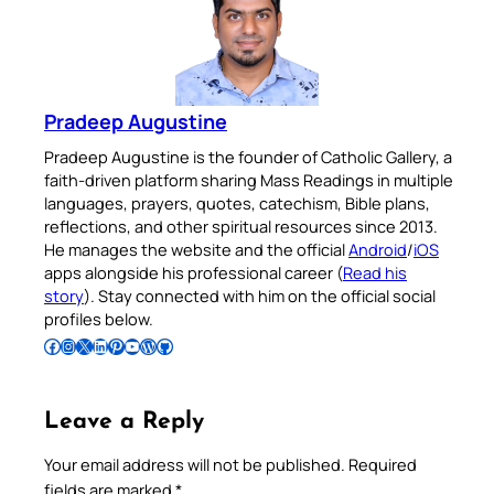
Pradeep Augustine
Pradeep Augustine is the founder of Catholic Gallery, a
faith-driven platform sharing Mass Readings in multiple
languages, prayers, quotes, catechism, Bible plans,
reflections, and other spiritual resources since 2013.
He manages the website and the official
Android
/
iOS
apps alongside his professional career (
Read his
story
). Stay connected with him on the official social
profiles below.
Follow Pradeep on Facebook
Follow Pradeep on Instagram
Follow Pradeep on X
Follow Pradeep on LinkedIn
Follow Pradeep on Pinterest
Subscribe to Pradeep’s Youtube Channel
Follow Pradeep on WordPress
Follow Pradeep on GitHub
Leave a Reply
Your email address will not be published.
Required
fields are marked
*