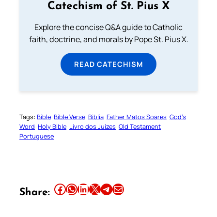
Catechism of St. Pius X
Explore the concise Q&A guide to Catholic
faith, doctrine, and morals by Pope St. Pius X.
READ CATECHISM
Tags:
Bible
Bible Verse
Biblia
Father Matos Soares
God’s
Word
Holy Bible
Livro dos Juízes
Old Testament
Portuguese
Share this article on Facebook
Share this article on WhatsApp
Share this article on LinkedIn
Share this article on X
Share this article on Telegram
Email this Article
Share: