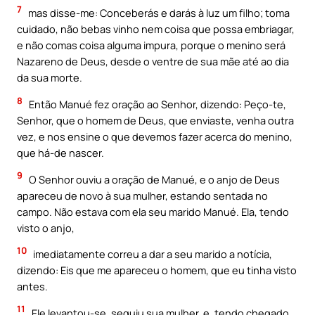
7
mas disse-me: Conceberás e darás à luz um filho; toma
cuidado, não bebas vinho nem coisa que possa embriagar,
e não comas coisa alguma impura, porque o menino será
Nazareno de Deus, desde o ventre de sua mãe até ao dia
da sua morte.
8
Então Manué fez oração ao Senhor, dizendo: Peço-te,
Senhor, que o homem de Deus, que enviaste, venha outra
vez, e nos ensine o que devemos fazer acerca do menino,
que há-de nascer.
9
O Senhor ouviu a oração de Manué, e o anjo de Deus
apareceu de novo à sua mulher, estando sentada no
campo. Não estava com ela seu marido Manué. Ela, tendo
visto o anjo,
10
imediatamente correu a dar a seu marido a notícia,
dizendo: Eis que me apareceu o homem, que eu tinha visto
antes.
11
Ele levantou-se, seguiu sua mulher, e, tendo chegado