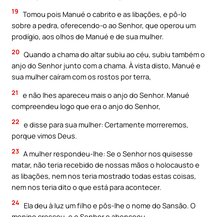
19
Tomou pois Manué o cabrito e as libações, e pô-lo
sobre a pedra, oferecendo-o ao Senhor, que operou um
prodígio, aos olhos de Manué e de sua mulher.
20
Quando a chama do altar subiu ao céu, subiu também o
anjo do Senhor junto com a chama. À vista disto, Manué e
sua mulher caíram com os rostos por terra,
21
e não lhes apareceu mais o anjo do Senhor. Manué
compreendeu logo que era o anjo do Senhor,
22
e disse para sua mulher: Certamente morreremos,
porque vimos Deus.
23
A mulher respondeu-lhe: Se o Senhor nos quisesse
matar, não teria recebido de nossas mãos o holocausto e
as libações, nem nos teria mostrado todas estas coisas,
nem nos teria dito o que está para acontecer.
24
Ela deu à luz um filho e pôs-lhe o nome do Sansão. O
menino cresceu, e o Senhor o abençoou.