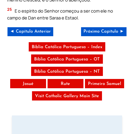
25
E o espírito do Senhor começou a ser com ele no
campo de Dan entre Saraa e Estaol.
◄ Capítulo Anterior
Próximo Capítulo ►
Bíblia Católica Portuguesa – Index
Bíblia Católica Portuguesa – OT
Bíblia Católica Portuguesa – NT
Josué
Rute
Primeiro Samuel
Visit Catholic Gallery Main Site