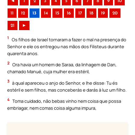
◄
1
2
3
4
5
6
7
8
9
10
11
12
13
14
15
16
17
18
19
20
21
►
1
Os filhos de Israel tornaram a fazer o mal na presença do
Senhor e ele os entregou nas mãos dos Filisteus durante
quarenta anos.
2
Ora havia um homem de Saraa, da linhagem de Dan,
chamado Manué, cuja mulher era estéril,
3
à qual apareceu o anjo do Senhor, e lhe disse: Tu és
estéril e sem filhos, mas conceberás e darás à luz um filho.
4
Toma cuidado, não bebas vinho nem coisa que possa
embriagar, nem comas coisa alguma impura,