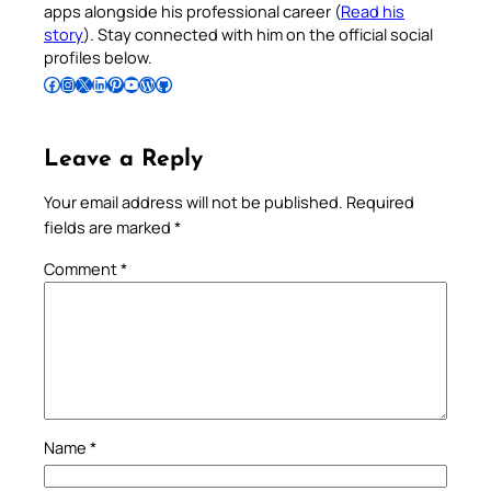
apps alongside his professional career (
Read his
story
). Stay connected with him on the official social
profiles below.
Follow Pradeep on Facebook
Follow Pradeep on Instagram
Follow Pradeep on X
Follow Pradeep on LinkedIn
Follow Pradeep on Pinterest
Subscribe to Pradeep’s Youtube Channel
Follow Pradeep on WordPress
Follow Pradeep on GitHub
Leave a Reply
Your email address will not be published.
Required
fields are marked
*
Comment
*
Name
*