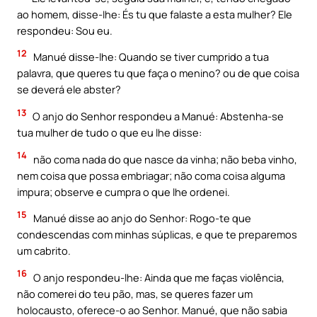
ao homem, disse-Ihe: És tu que falaste a esta mulher? Ele
respondeu: Sou eu.
12
Manué disse-lhe: Quando se tiver cumprido a tua
palavra, que queres tu que faça o menino? ou de que coisa
se deverá ele abster?
13
O anjo do Senhor respondeu a Manué: Abstenha-se
tua mulher de tudo o que eu lhe disse:
14
não coma nada do que nasce da vinha; não beba vinho,
nem coisa que possa embriagar; não coma coisa alguma
impura; observe e cumpra o que lhe ordenei.
15
Manué disse ao anjo do Senhor: Rogo-te que
condescendas com minhas súplicas, e que te preparemos
um cabrito.
16
O anjo respondeu-lhe: Ainda que me faças violência,
não comerei do teu pão, mas, se queres fazer um
holocausto, oferece-o ao Senhor. Manué, que não sabia