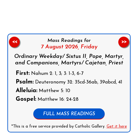
Follow us on Facebook
Follow us on Instagram
Follow us on X
Subscribe to our YouTube Channel
Follow us on WhatsApp
Mass Readings for
<<
>>
7 August 2026,
Friday
Ordinary Weekday/ Sixtus II, Pope, Martyr,
and Companions, Martyrs/ Cajetan, Priest
First:
Nahum 2: 1, 3; 3: 1-3, 6-7
Psalm:
Deuteronomy 32: 35cd-36ab, 39abcd, 41
Alleluia:
Matthew 5: 10
Gospel:
Matthew 16: 24-28
FULL MASS READINGS
*This is a free service provided by Catholic Gallery.
Get it here