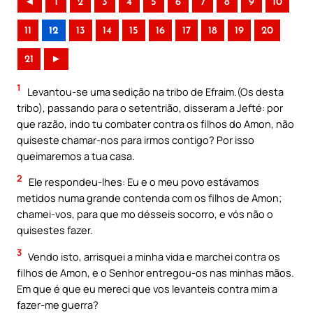
◄
1
2
3
4
5
6
7
8
9
10
11
12
13
14
15
16
17
18
19
20
21
►
1
Levantou-se uma sedição na tribo de Efraim.(Os desta
tribo), passando para o setentrião, disseram a Jefté: por
que razão, indo tu combater contra os filhos do Amon, não
quiseste chamar-nos para irmos contigo? Por isso
queimaremos a tua casa.
2
Ele respondeu-lhes: Eu e o meu povo estávamos
metidos numa grande contenda com os filhos de Amon;
chamei-vos, para que mo désseis socorro, e vós não o
quisestes fazer.
3
Vendo isto, arrisquei a minha vida e marchei contra os
filhos de Amon, e o Senhor entregou-os nas minhas mãos.
Em que é que eu mereci que vos levanteis contra mim a
fazer-me guerra?