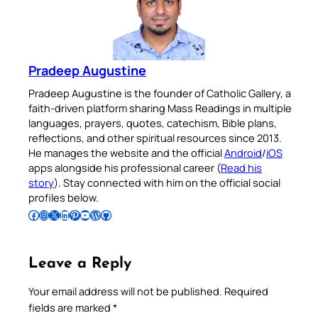
Pradeep Augustine
Pradeep Augustine is the founder of Catholic Gallery, a
faith-driven platform sharing Mass Readings in multiple
languages, prayers, quotes, catechism, Bible plans,
reflections, and other spiritual resources since 2013.
He manages the website and the official
Android
/
iOS
apps alongside his professional career (
Read his
story
). Stay connected with him on the official social
profiles below.
Follow Pradeep on Facebook
Follow Pradeep on Instagram
Follow Pradeep on X
Follow Pradeep on LinkedIn
Follow Pradeep on Pinterest
Subscribe to Pradeep’s Youtube Channel
Follow Pradeep on WordPress
Follow Pradeep on GitHub
Leave a Reply
Your email address will not be published.
Required
fields are marked
*