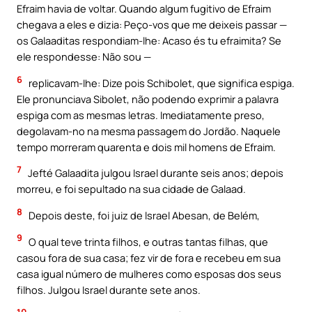
Efraim havia de voltar. Quando algum fugitivo de Efraim
chegava a eles e dizia: Peço-vos que me deixeis passar —
os Galaaditas respondiam-lhe: Acaso és tu efraimita? Se
ele respondesse: Não sou —
6
replicavam-Ihe: Dize pois Schibolet, que significa espiga.
Ele pronunciava Sibolet, não podendo exprimir a palavra
espiga com as mesmas letras. Imediatamente preso,
degolavam-no na mesma passagem do Jordão. Naquele
tempo morreram quarenta e dois mil homens de Efraim.
7
Jefté Galaadita julgou Israel durante seis anos; depois
morreu, e foi sepultado na sua cidade de Galaad.
8
Depois deste, foi juiz de lsrael Abesan, de Belém,
9
O qual teve trinta filhos, e outras tantas filhas, que
casou fora de sua casa; fez vir de fora e recebeu em sua
casa igual número de mulheres como esposas dos seus
filhos. Julgou Israel durante sete anos.
10