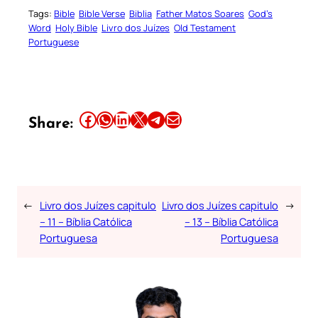
Tags:
Bible
Bible Verse
Biblia
Father Matos Soares
God’s
Word
Holy Bible
Livro dos Juízes
Old Testament
Portuguese
Share this article on Facebook
Share this article on WhatsApp
Share this article on LinkedIn
Share this article on X
Share this article on Telegram
Email this Article
Share:
←
Livro dos Juízes capitulo
Livro dos Juízes capitulo
→
– 11 – Bíblia Católica
– 13 – Bíblia Católica
Portuguesa
Portuguesa