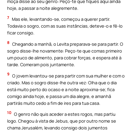
moça disse ao seu genro: Peço-te que fiques aqui ainda
hoje, a passar a noite alegremente.
7
Mas ele, levantando-se, começou a querer partir.
Todavia o sogro, com as suas instâncias, deteve-o e fê-lo
ficar consigo.
8
Chegando a manhã, o Levita preparava-se para partir. O
sogro disse-lhe novamente: Peço-te que comas primeiro
um pouco de alimento, para cobrar forças, e espera até à
tarde. Comeram pois juntamente.
9
O jovem levantou-se para partir com sua mulher e com o
criado. Mas o sogro disse-lhe outra vez: Olha que o dia
está muito perto do ocaso e a noite aproxima-se; fica
comigo ainda hoje, e passa um dia alegre, e amanhã
partirás muito cedo a fim de ires para tua casa.
10
O genro não quis aceder a estes rogos, mas partiu
logo. Chegou à vista de Jebus, que por outro nome se
chama Jerusalém, levando consigo dois jumentos