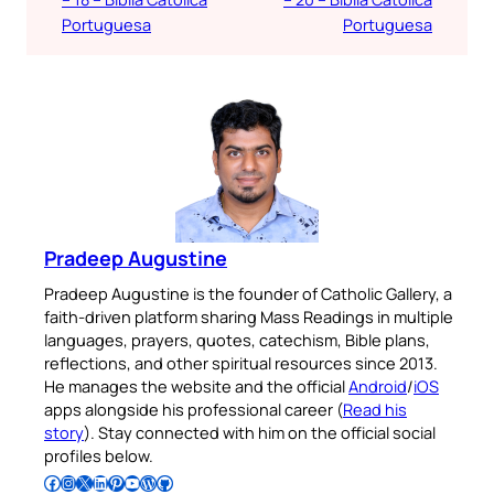
Portuguesa
Portuguesa
Pradeep Augustine
Pradeep Augustine is the founder of Catholic Gallery, a
faith-driven platform sharing Mass Readings in multiple
languages, prayers, quotes, catechism, Bible plans,
reflections, and other spiritual resources since 2013.
He manages the website and the official
Android
/
iOS
apps alongside his professional career (
Read his
story
). Stay connected with him on the official social
profiles below.
Follow Pradeep on Facebook
Follow Pradeep on Instagram
Follow Pradeep on X
Follow Pradeep on LinkedIn
Follow Pradeep on Pinterest
Subscribe to Pradeep’s Youtube Channel
Follow Pradeep on WordPress
Follow Pradeep on GitHub