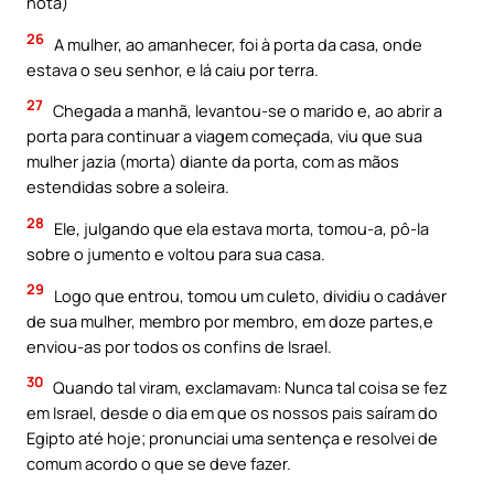
nota)
26
A mulher, ao amanhecer, foi à porta da casa, onde
estava o seu senhor, e lá caiu por terra.
27
Chegada a manhã, levantou-se o marido e, ao abrir a
porta para continuar a viagem começada, viu que sua
mulher jazia (morta) diante da porta, com as mãos
estendidas sobre a soleira.
28
Ele, julgando que ela estava morta, tomou-a, pô-la
sobre o jumento e voltou para sua casa.
29
Logo que entrou, tomou um culeto, dividiu o cadáver
de sua mulher, membro por membro, em doze partes,e
enviou-as por todos os confins de Israel.
30
Quando tal viram, exclamavam: Nunca tal coisa se fez
em Israel, desde o dia em que os nossos pais saíram do
Egipto até hoje; pronunciai uma sentença e resolvei de
comum acordo o que se deve fazer.