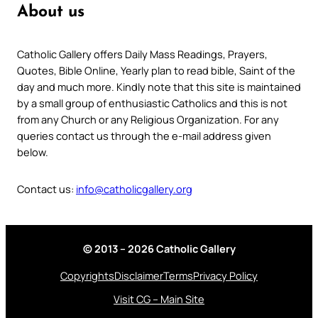
About us
Catholic Gallery offers Daily Mass Readings, Prayers,
Quotes, Bible Online, Yearly plan to read bible, Saint of the
day and much more. Kindly note that this site is maintained
by a small group of enthusiastic Catholics and this is not
from any Church or any Religious Organization. For any
queries contact us through the e-mail address given
below.
Contact us:
info@catholicgallery.org
© 2013 – 2026 Catholic Gallery
Copyrights
Disclaimer
Terms
Privacy Policy
Visit CG – Main Site