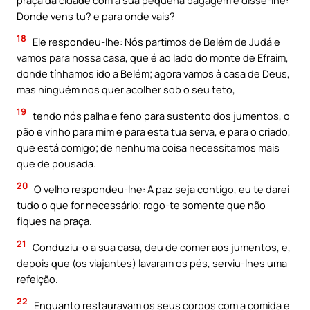
Donde vens tu? e para onde vais?
18
Ele respondeu-lhe: Nós partimos de Belém de Judá e
vamos para nossa casa, que é ao lado do monte de Efraim,
donde tínhamos ido a Belém; agora vamos à casa de Deus,
mas ninguém nos quer acolher sob o seu teto,
19
tendo nós palha e feno para sustento dos jumentos, o
pão e vinho para mim e para esta tua serva, e para o criado,
que está comigo; de nenhuma coisa necessitamos mais
que de pousada.
20
O velho respondeu-lhe: A paz seja contigo, eu te darei
tudo o que for necessário; rogo-te somente que não
fiques na praça.
21
Conduziu-o a sua casa, deu de comer aos jumentos, e,
depois que (os viajantes) lavaram os pés, serviu-lhes uma
refeição.
22
Enquanto restauravam os seus corpos com a comida e