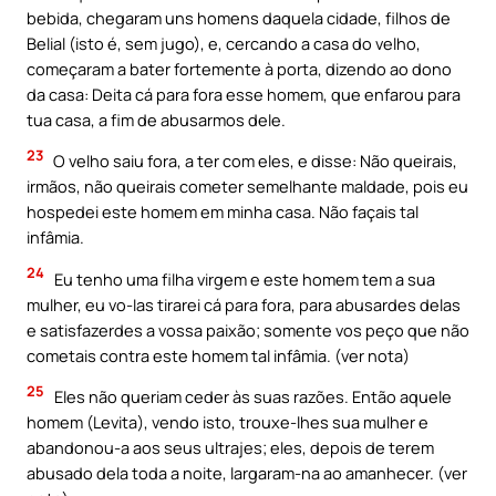
bebida, chegaram uns homens daquela cidade, filhos de
Belial (isto é, sem jugo), e, cercando a casa do velho,
começaram a bater fortemente à porta, dizendo ao dono
da casa: Deita cá para fora esse homem, que enfarou para
tua casa, a fim de abusarmos dele.
23
O velho saiu fora, a ter com eles, e disse: Não queirais,
irmãos, não queirais cometer semelhante maldade, pois eu
hospedei este homem em minha casa. Não façais tal
infâmia.
24
Eu tenho uma filha virgem e este homem tem a sua
mulher, eu vo-Ias tirarei cá para fora, para abusardes delas
e satisfazerdes a vossa paixão; somente vos peço que não
cometais contra este homem tal infâmia. (ver nota)
25
Eles não queriam ceder às suas razões. Então aquele
homem (Levita), vendo isto, trouxe-lhes sua mulher e
abandonou-a aos seus ultrajes; eles, depois de terem
abusado dela toda a noite, largaram-na ao amanhecer. (ver