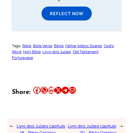
REFLECT NOW
Tags:
Bible
Bible Verse
Biblia
Father Matos Soares
God’s
Word
Holy Bible
Livro dos Juízes
Old Testament
Portuguese
Share this article on Facebook
Share this article on WhatsApp
Share this article on LinkedIn
Share this article on X
Share this article on Telegram
Email this Article
Share:
←
Livro dos Juízes capitulo
Livro dos Juízes capitulo
→
– 18 – Bíblia Católica
– 20 – Bíblia Católica