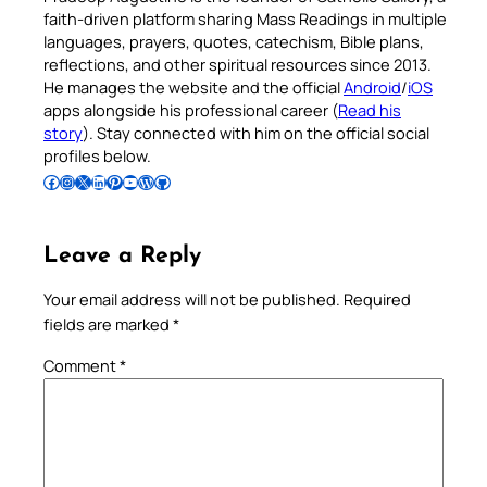
faith-driven platform sharing Mass Readings in multiple
languages, prayers, quotes, catechism, Bible plans,
reflections, and other spiritual resources since 2013.
He manages the website and the official
Android
/
iOS
apps alongside his professional career (
Read his
story
). Stay connected with him on the official social
profiles below.
Follow Pradeep on Facebook
Follow Pradeep on Instagram
Follow Pradeep on X
Follow Pradeep on LinkedIn
Follow Pradeep on Pinterest
Subscribe to Pradeep’s Youtube Channel
Follow Pradeep on WordPress
Follow Pradeep on GitHub
Leave a Reply
Your email address will not be published.
Required
fields are marked
*
Comment
*