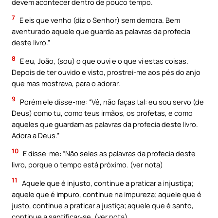
devem acontecer dentro de pouco tempo.
7
E eis que venho (diz o Senhor) sem demora. Bem
aventurado aquele que guarda as palavras da profecia
deste livro.”
8
E eu, João, (sou) o que ouvi e o que vi estas coisas.
Depois de ter ouvido e visto, prostrei-me aos pés do anjo
que mas mostrava, para o adorar.
9
Porém ele disse-me: “Vê, não faças tal: eu sou servo (de
Deus) como tu, como teus irmãos, os profetas, e como
aqueles que guardam as palavras da profecia deste livro.
Adora a Deus.”
10
E disse-me: “Não seles as palavras da profecia deste
livro, porque o tempo está próximo. (ver nota)
11
Aquele que é injusto, continue a praticar a injustiça;
aquele que é impuro, continue na impureza; aquele que é
justo, continue a praticar a justiça; aquele que é santo,
continue a santificar-se. (ver nota)