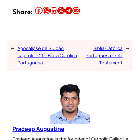
Share this article on Facebook
Share this article on WhatsApp
Share this article on LinkedIn
Share this article on X
Share this article on Telegram
Email this Article
Share:
←
Apocalipse de S. João
Bíblia Católica
→
capitulo – 21 – Bíblia Católica
Portuguesa – Old
Portuguesa
Testament
Pradeep Augustine
Pradeep Augustine is the founder of Catholic Gallery, a