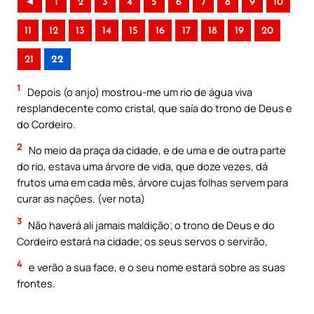
◄
1
2
3
4
5
6
7
8
9
10
11
12
13
14
15
16
17
18
19
20
21
22
1
Depois (o anjo) mostrou-me um rio de água viva
resplandecente como cristal, que saía do trono de Deus e
do Cordeiro.
2
No meio da praça da cidade, e de uma e de outra parte
do rio, estava uma árvore de vida, que doze vezes, dá
frutos uma em cada mês, árvore cujas folhas servem para
curar as nações. (ver nota)
3
Não haverá ali jamais maldição; o trono de Deus e do
Cordeiro estará na cidade; os seus servos o servirão,
4
e verão a sua face, e o seu nome estará sobre as suas
frontes.