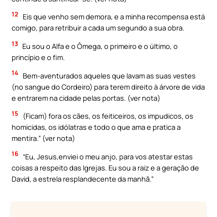
12
Eis que venho sem demora, e a minha recompensa está
comigo, para retribuir a cada um segundo a sua obra.
13
Eu sou o Alfa e o Ômega, o primeiro e o último, o
princípio e o fim.
14
Bem-aventurados aqueles que lavam as suas vestes
(no sangue do Cordeiro) para terem direito à árvore de vida
e entrarem na cidade pelas portas. (ver nota)
15
(Ficam) fora os cães, os feiticeiros, os impudicos, os
homicidas, os idólatras e todo o que ama e pratica a
mentira.” (ver nota)
16
“Eu, Jesus,enviei o meu anjo, para vos atestar estas
coisas a respeito das Igrejas. Eu sou a raiz e a geração de
David, a estrela resplandecente da manhã.”