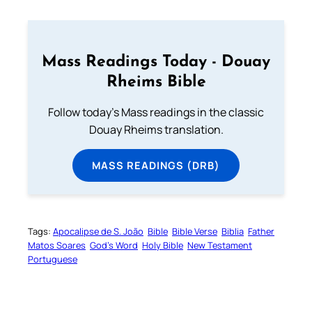
Mass Readings Today - Douay
Rheims Bible
Follow today's Mass readings in the classic
Douay Rheims translation.
MASS READINGS (DRB)
Tags:
Apocalipse de S. João
Bible
Bible Verse
Biblia
Father
Matos Soares
God’s Word
Holy Bible
New Testament
Portuguese