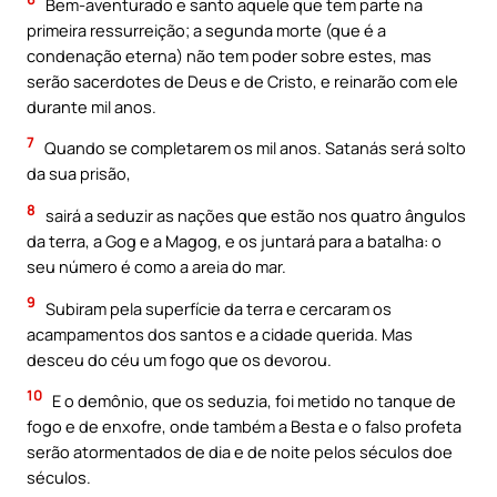
Bem-aventurado e santo aquele que tem parte na
primeira ressurreição; a segunda morte (que é a
condenação eterna) não tem poder sobre estes, mas
serão sacerdotes de Deus e de Cristo, e reinarão com ele
durante mil anos.
7
Quando se completarem os mil anos. Satanás será solto
da sua prisão,
8
sairá a seduzir as nações que estão nos quatro ângulos
da terra, a Gog e a Magog, e os juntará para a batalha: o
seu número é como a areia do mar.
9
Subiram pela superfície da terra e cercaram os
acampamentos dos santos e a cidade querida. Mas
desceu do céu um fogo que os devorou.
10
E o demônio, que os seduzia, foi metido no tanque de
fogo e de enxofre, onde também a Besta e o falso profeta
serão atormentados de dia e de noite pelos séculos doe
séculos.