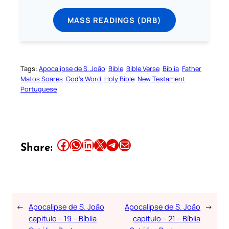
MASS READINGS (DRB)
Tags:
Apocalipse de S. João
Bible
Bible Verse
Biblia
Father
Matos Soares
God’s Word
Holy Bible
New Testament
Portuguese
Share this article on Facebook
Share this article on WhatsApp
Share this article on LinkedIn
Share this article on X
Share this article on Telegram
Email this Article
Share:
←
Apocalipse de S. João
Apocalipse de S. João
→
capitulo – 19 – Bíblia
capitulo – 21 – Bíblia