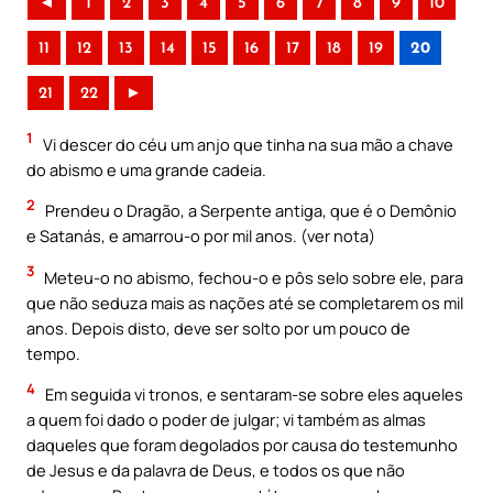
◄
1
2
3
4
5
6
7
8
9
10
11
12
13
14
15
16
17
18
19
20
21
22
►
1
Vi descer do céu um anjo que tinha na sua mão a chave
do abismo e uma grande cadeia.
2
Prendeu o Dragão, a Serpente antiga, que é o Demônio
e Satanás, e amarrou-o por mil anos. (ver nota)
3
Meteu-o no abismo, fechou-o e pôs selo sobre ele, para
que não seduza mais as nações até se completarem os mil
anos. Depois disto, deve ser solto por um pouco de
tempo.
4
Em seguida vi tronos, e sentaram-se sobre eles aqueles
a quem foi dado o poder de julgar; vi também as almas
daqueles que foram degolados por causa do testemunho
de Jesus e da palavra de Deus, e todos os que não