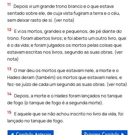
11
Depois vi um grande trono branco e o que estava
sentado sobre ele, de cuja vista fugiram a terra e o céu,
sem deixar rasto de si. (ver nota)
12
E vi os mortos, grandes e pequenos, de pé diante do
trono. Foram abertos livros; e foi aberto um outro livro, que
é o da vida; e foram julgados os mortos pelas coisas que
estavam escritas nos livros, segundo as suas obras. (ver
nota)
13
O mar deu os mortos que estavam nele, a morte e o
Hades deram (também) os mortos que estavam neles, e
fez-se juízo de cada um segundo as suas obras. (ver nota)
14
Depois, a morte e o Hades foram lançados no tanque
de fogo (o tanque de fogo é a segunda morte).
15
E aquele que se não achou inscrito no livro da vida, foi
lançado no tanque de fogo.
◄ Capítulo Anterior
Próximo Capítulo ►