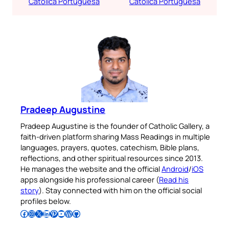
Católica Portuguesa
Católica Portuguesa
Pradeep Augustine
Pradeep Augustine is the founder of Catholic Gallery, a
faith-driven platform sharing Mass Readings in multiple
languages, prayers, quotes, catechism, Bible plans,
reflections, and other spiritual resources since 2013.
He manages the website and the official
Android
/
iOS
apps alongside his professional career (
Read his
story
). Stay connected with him on the official social
profiles below.
Follow Pradeep on Facebook
Follow Pradeep on Instagram
Follow Pradeep on X
Follow Pradeep on LinkedIn
Follow Pradeep on Pinterest
Subscribe to Pradeep’s Youtube Channel
Follow Pradeep on WordPress
Follow Pradeep on GitHub