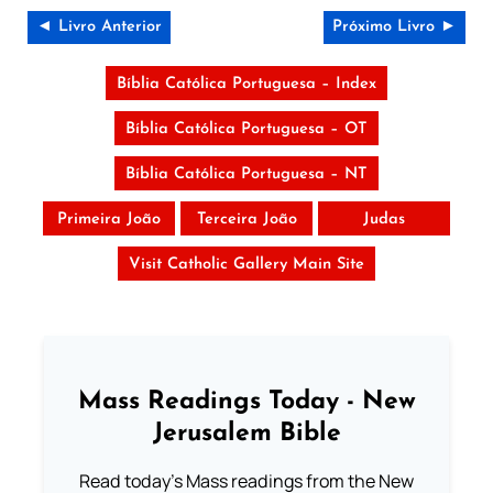
◄ Livro Anterior
Próximo Livro ►
Bíblia Católica Portuguesa – Index
Bíblia Católica Portuguesa – OT
Bíblia Católica Portuguesa – NT
Primeira João
Terceira João
Judas
Visit Catholic Gallery Main Site
Mass Readings Today - New
Jerusalem Bible
Read today's Mass readings from the New