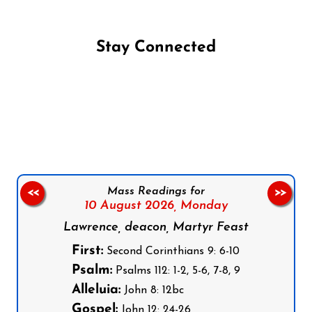
Stay Connected
Follow us on Facebook
Follow us on Instagram
Follow us on X
Subscribe to our YouTube Channel
Follow us on WhatsApp
Mass Readings for
<<
>>
10 August 2026,
Monday
Lawrence, deacon, Martyr Feast
First:
Second Corinthians 9: 6-10
Psalm:
Psalms 112: 1-2, 5-6, 7-8, 9
Alleluia:
John 8: 12bc
Gospel:
John 12: 24-26