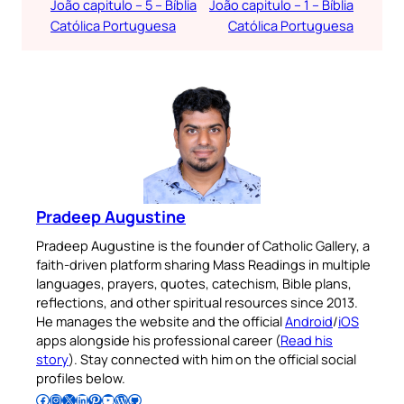
João capitulo – 5 – Bíblia
João capitulo – 1 – Bíblia
Católica Portuguesa
Católica Portuguesa
Pradeep Augustine
Pradeep Augustine is the founder of Catholic Gallery, a
faith-driven platform sharing Mass Readings in multiple
languages, prayers, quotes, catechism, Bible plans,
reflections, and other spiritual resources since 2013.
He manages the website and the official
Android
/
iOS
apps alongside his professional career (
Read his
story
). Stay connected with him on the official social
profiles below.
Follow Pradeep on Facebook
Follow Pradeep on Instagram
Follow Pradeep on X
Follow Pradeep on LinkedIn
Follow Pradeep on Pinterest
Subscribe to Pradeep’s Youtube Channel
Follow Pradeep on WordPress
Follow Pradeep on GitHub