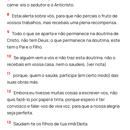
carne: eis o sedutor e o Anticristo.
8
Estai alerta sobre vós, para que não percais o fruto de
vossos trabalhos, mas recebais uma plena recompensa.
9
Todo o que se aparta e não permanece na doutrina de
Cristo, não tem Deus; o que permanece na doutrina, este
tem o Pai e o Filho.
10
Se alguém vem a vós e não traz esta doutrina, não o
recebais em vossa casa, nem o saudeis, (ver nota)
11
porque, quem o saúda, participa (em certo modo) das
suas obras más.
12
Embora eu tivesse muitas coisas a escrever-vos, não
quis fazê-lo por papel e tinta, porque espero ir ter
convosco e falar-vos de viva voz, para que a nossa alegria
seja perfeita.
13
Saúdam-te os filhos de tua irmã Eleita.