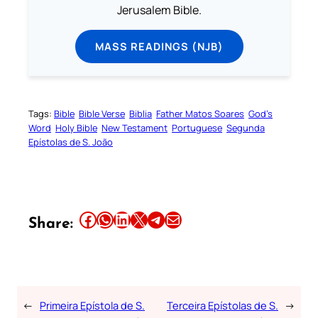
Jerusalem Bible.
MASS READINGS (NJB)
Tags:
Bible
Bible Verse
Biblia
Father Matos Soares
God’s
Word
Holy Bible
New Testament
Portuguese
Segunda
Epístolas de S. João
Share this article on Facebook
Share this article on WhatsApp
Share this article on LinkedIn
Share this article on X
Share this article on Telegram
Email this Article
Share:
←
Primeira Epístola de S.
Terceira Epístolas de S.
→