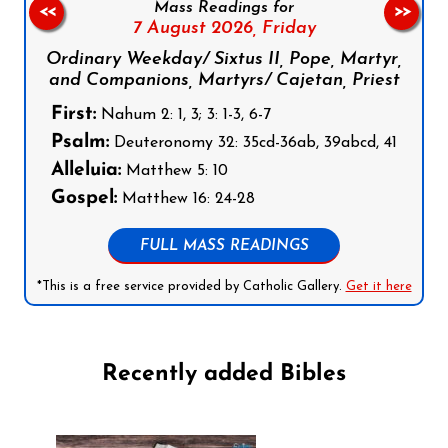
Mass Readings for
<<
>>
7 August 2026,
Friday
Ordinary Weekday/ Sixtus II, Pope, Martyr,
and Companions, Martyrs/ Cajetan, Priest
First:
Nahum 2: 1, 3; 3: 1-3, 6-7
Psalm:
Deuteronomy 32: 35cd-36ab, 39abcd, 41
Alleluia:
Matthew 5: 10
Gospel:
Matthew 16: 24-28
FULL MASS READINGS
*This is a free service provided by Catholic Gallery.
Get it here
Recently added Bibles