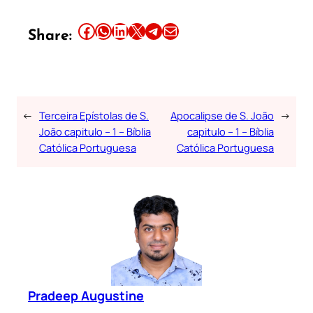
Share this article on Facebook
Share this article on WhatsApp
Share this article on LinkedIn
Share this article on X
Share this article on Telegram
Email this Article
Share:
←
Terceira Epístolas de S.
Apocalipse de S. João
→
João capitulo – 1 – Bíblia
capitulo – 1 – Bíblia
Católica Portuguesa
Católica Portuguesa
Pradeep Augustine