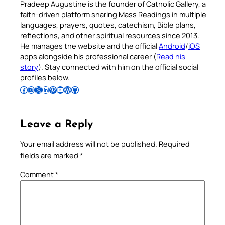
Pradeep Augustine is the founder of Catholic Gallery, a
faith-driven platform sharing Mass Readings in multiple
languages, prayers, quotes, catechism, Bible plans,
reflections, and other spiritual resources since 2013.
He manages the website and the official
Android
/
iOS
apps alongside his professional career (
Read his
story
). Stay connected with him on the official social
profiles below.
Follow Pradeep on Facebook
Follow Pradeep on Instagram
Follow Pradeep on X
Follow Pradeep on LinkedIn
Follow Pradeep on Pinterest
Subscribe to Pradeep’s Youtube Channel
Follow Pradeep on WordPress
Follow Pradeep on GitHub
Leave a Reply
Your email address will not be published.
Required
fields are marked
*
Comment
*