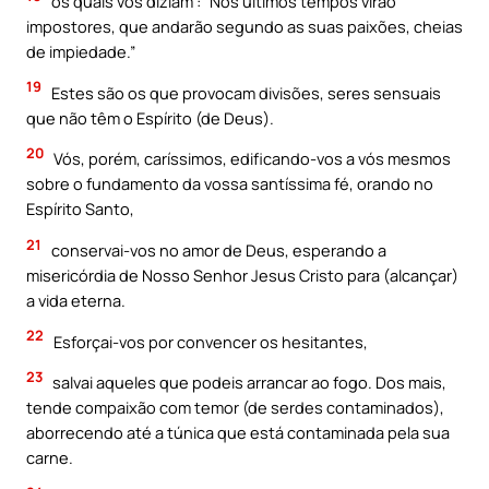
os quais vos diziam : “Nos últimos tempos virão
impostores, que andarão segundo as suas paixões, cheias
de impiedade.”
19
Estes são os que provocam divisões, seres sensuais
que não têm o Espírito (de Deus).
20
Vós, porém, caríssimos, edificando-vos a vós mesmos
sobre o fundamento da vossa santíssima fé, orando no
Espírito Santo,
21
conservai-vos no amor de Deus, esperando a
misericórdia de Nosso Senhor Jesus Cristo para (alcançar)
a vida eterna.
22
Esforçai-vos por convencer os hesitantes,
23
salvai aqueles que podeis arrancar ao fogo. Dos mais,
tende compaixão com temor (de serdes contaminados),
aborrecendo até a túnica que está contaminada pela sua
carne.