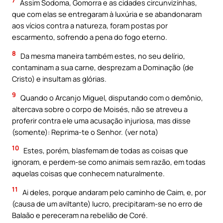
7
Assim Sodoma, Gomorra e as cidades circunvizínhas,
que com elas se entregaram à luxúria e se abandonaram
aos vícios contra a natureza, foram postas por
escarmento, sofrendo a pena do fogo eterno.
8
Da mesma maneira também estes, no seu delírio,
contaminam a sua carne, desprezam a Dominação (de
Cristo) e insultam as glórias.
9
Quando o Arcanjo Miguel, disputando com o demônio,
altercava sobre o corpo de Moisés, não se atreveu a
proferir contra ele uma acusação injuriosa, mas disse
(somente): Reprima-te o Senhor. (ver nota)
10
Estes, porém, blasfemam de todas as coisas que
ignoram, e perdem-se como animais sem razão, em todas
aquelas coisas que conhecem naturalmente.
11
Ai deles, porque andaram pelo caminho de Caim, e, por
(causa de um aviltante) lucro, precipitaram-se no erro de
Balaão e pereceram na rebelião de Coré.