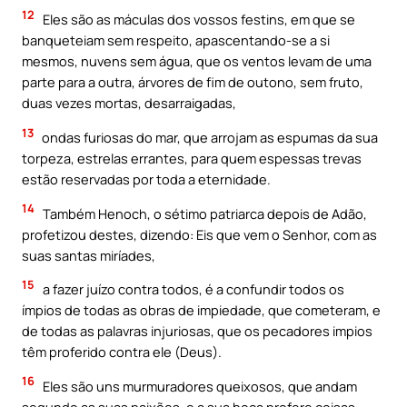
12
Eles são as máculas dos vossos festins, em que se
banqueteiam sem respeito, apascentando-se a si
mesmos, nuvens sem água, que os ventos levam de uma
parte para a outra, árvores de fim de outono, sem fruto,
duas vezes mortas, desarraigadas,
13
ondas furiosas do mar, que arrojam as espumas da sua
torpeza, estrelas errantes, para quem espessas trevas
estão reservadas por toda a eternidade.
14
Também Henoch, o sétimo patriarca depois de Adão,
profetizou destes, dizendo: Eis que vem o Senhor, com as
suas santas miríades,
15
a fazer juízo contra todos, é a confundir todos os
ímpios de todas as obras de impiedade, que cometeram, e
de todas as palavras injuriosas, que os pecadores impios
têm proferido contra ele (Deus).
16
Eles são uns murmuradores queixosos, que andam
segundo as suas paixões, e a sua boca profere coisas