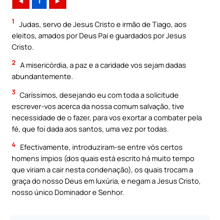
◄
1
►
1
Judas, servo de Jesus Cristo e irmão de Tiago, aos
eleitos, amados por Deus Pai e guardados por Jesus
Cristo.
2
A misericórdia, a paz e a caridade vos sejam dadas
abundantemente.
3
Caríssimos, desejando eu com toda a solicitude
escrever-vos acerca da nossa comum salvação, tive
necessidade de o fazer, para vos exortar a combater pela
fé, que foi dada aos santos, uma vez por todas.
4
Efectivamente, introduziram-se entre vós certos
homens ímpios (dos quais está escrito há muito tempo
que viriam a cair nesta condenação), os quais trocam a
graça do nosso Deus em luxúria, e negam a Jesus Cristo,
nosso único Dominador e Senhor.