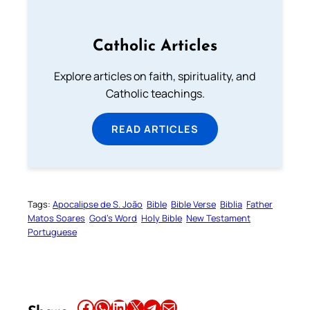
Catholic Articles
Explore articles on faith, spirituality, and
Catholic teachings.
READ ARTICLES
Tags:
Apocalipse de S. João
Bible
Bible Verse
Biblia
Father
Matos Soares
God’s Word
Holy Bible
New Testament
Portuguese
Share this article on Facebook
Share this article on WhatsApp
Share this article on LinkedIn
Share this article on X
Share this article on Telegram
Email this Article