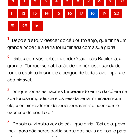
◄
1
2
3
4
5
6
7
8
9
10
11
12
13
14
15
16
17
18
19
20
21
22
►
1
Depois disto, vi descer do céu outro anjo, que tinha um
grande poder, e a terra foi iluminada com a sua glória.
2
Gritou com vós forte, dizendo: “Caiu, caiu Babilônia, a
grande! Tornou-se habitação de demônios, guarida de
todo o espírito imundo e albergue de toda a ave impura e
abominável,
3
porque todas as nações beberam do vinho da cólera da
sua furiosa impudicícia e os reis da terra fornicaram com
ela, e os mercadores da terra tornaram-se ricos com o
excesso do seu luxo.”
4
Depois ouvi outra voz do céu, que dizia: “Sai dela, povo
meu, para não seres participante dos seus delitos, e para