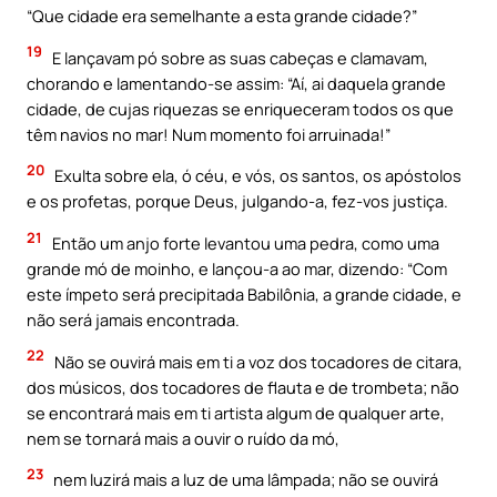
“Que cidade era semelhante a esta grande cidade?”
19
E lançavam pó sobre as suas cabeças e clamavam,
chorando e lamentando-se assim: “Aí, ai daquela grande
cidade, de cujas riquezas se enriqueceram todos os que
têm navios no mar! Num momento foi arruinada!”
20
Exulta sobre ela, ó céu, e vós, os santos, os apóstolos
e os profetas, porque Deus, julgando-a, fez-vos justiça.
21
Então um anjo forte levantou uma pedra, como uma
grande mó de moinho, e lançou-a ao mar, dizendo: “Com
este ímpeto será precipitada Babilônia, a grande cidade, e
não será jamais encontrada.
22
Não se ouvirá mais em ti a voz dos tocadores de citara,
dos músicos, dos tocadores de flauta e de trombeta; não
se encontrará mais em ti artista algum de qualquer arte,
nem se tornará mais a ouvir o ruído da mó,
23
nem luzirá mais a luz de uma lâmpada; não se ouvirá