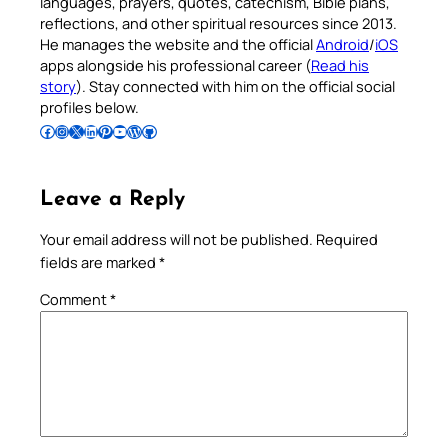
languages, prayers, quotes, catechism, Bible plans,
reflections, and other spiritual resources since 2013.
He manages the website and the official
Android
/
iOS
apps alongside his professional career (
Read his
story
). Stay connected with him on the official social
profiles below.
Follow Pradeep on Facebook
Follow Pradeep on Instagram
Follow Pradeep on X
Follow Pradeep on LinkedIn
Follow Pradeep on Pinterest
Subscribe to Pradeep’s Youtube Channel
Follow Pradeep on WordPress
Follow Pradeep on GitHub
Leave a Reply
Your email address will not be published.
Required
fields are marked
*
Comment
*