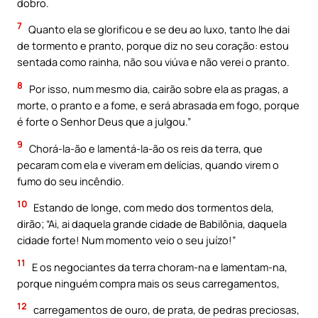
dobro.
7
Quanto ela se glorificou e se deu ao luxo, tanto lhe dai
de tormento e pranto, porque diz no seu coração: estou
sentada como rainha, não sou viúva e não verei o pranto.
8
Por isso, num mesmo dia, cairão sobre ela as pragas, a
morte, o pranto e a fome, e será abrasada em fogo, porque
é forte o Senhor Deus que a julgou.”
9
Chorá-la-ão e lamentá-la-ão os reis da terra, que
pecaram com ela e viveram em delícias, quando virem o
fumo do seu incêndio.
10
Estando de longe, com medo dos tormentos dela,
dirão; “Ai, ai daquela grande cidade de Babilônia, daquela
cidade forte! Num momento veio o seu juízo!”
11
E os negociantes da terra choram-na e lamentam-na,
porque ninguém compra mais os seus carregamentos,
12
carregamentos de ouro, de prata, de pedras preciosas,