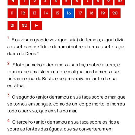
◄
1
2
3
4
5
6
7
8
9
10
11
12
13
14
15
16
17
18
19
20
21
22
►
1
E ouvi uma grande voz (que saía) do templo, a qual dizia
aos sete anjos: “Ide e derramai sobre a terra as sete taças
da ira de Deus.”
2
E foi o primeiro e derramou a sua taça sobre a terra, e
formou-se uma úlcera cruel e maligna nos homens que
tinham o sinal da Besta e se prostravam diante da sua
estátua.
3
O segundo (anjo) derramou a sua taça sobre o mar, que
se tornou em sangue, como de um corpo morto, e morreu
todo o ser vivo, que existia no mar,
4
O terceiro (anjo) derramou a sua taça sobre os rios e
sobre as fontes das águas, que se converteram em