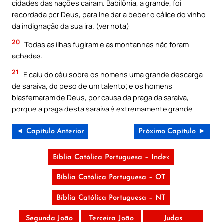
cidades das nações caíram. Babilônia, a grande, foi
recordada por Deus, para lhe dar a beber o cálice do vinho
da indignação da sua ira. (ver nota)
20
Todas as ilhas fugiram e as montanhas não foram
achadas.
21
E caiu do céu sobre os homens uma grande descarga
de saraiva, do peso de um talento; e os homens
blasfemaram de Deus, por causa da praga da saraiva,
porque a praga desta saraiva é extremamente grande.
◄ Capítulo Anterior
Próximo Capítulo ►
Bíblia Católica Portuguesa – Index
Bíblia Católica Portuguesa – OT
Bíblia Católica Portuguesa – NT
Segunda João
Terceira João
Judas