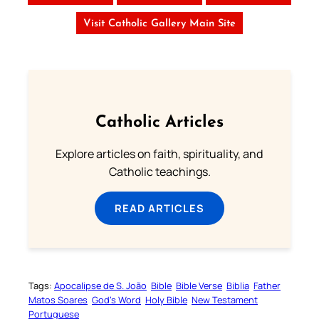
Visit Catholic Gallery Main Site
Catholic Articles
Explore articles on faith, spirituality, and
Catholic teachings.
READ ARTICLES
Tags:
Apocalipse de S. João
Bible
Bible Verse
Biblia
Father
Matos Soares
God’s Word
Holy Bible
New Testament
Portuguese