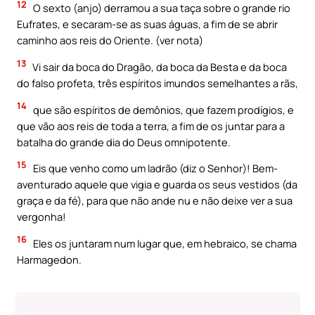
12
O sexto (anjo) derramou a sua taça sobre o grande rio
Eufrates, e secaram-se as suas águas, a fim de se abrir
caminho aos reis do Oriente. (ver nota)
13
Vi sair da boca do Dragão, da boca da Besta e da boca
do falso profeta, três espíritos imundos semelhantes a rãs,
14
que são espíritos de demônios, que fazem prodígios, e
que vão aos reis de toda a terra, a fim de os juntar para a
batalha do grande dia do Deus omnipotente.
15
Eis que venho como um ladrão (diz o Senhor)! Bem-
aventurado aquele que vigia e guarda os seus vestidos (da
graça e da fé), para que não ande nu e não deixe ver a sua
vergonha!
16
Eles os juntaram num lugar que, em hebraico, se chama
Harmagedon.