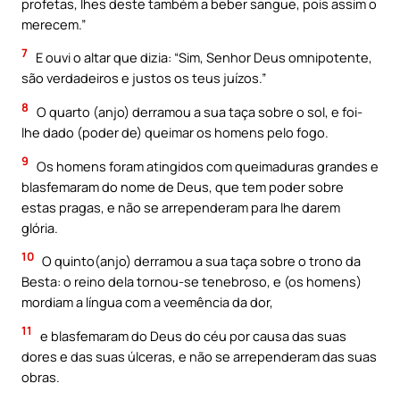
profetas, lhes deste também a beber sangue, pois assim o
merecem.”
7
E ouvi o altar que dizia: “Sim, Senhor Deus omnipotente,
são verdadeiros e justos os teus juízos.”
8
O quarto (anjo) derramou a sua taça sobre o sol, e foi-
lhe dado (poder de) queimar os homens pelo fogo.
9
Os homens foram atingidos com queimaduras grandes e
blasfemaram do nome de Deus, que tem poder sobre
estas pragas, e não se arrependeram para lhe darem
glória.
10
O quinto(anjo) derramou a sua taça sobre o trono da
Besta: o reino dela tornou-se tenebroso, e (os homens)
mordiam a língua com a veemência da dor,
11
e blasfemaram do Deus do céu por causa das suas
dores e das suas úlceras, e não se arrependeram das suas
obras.