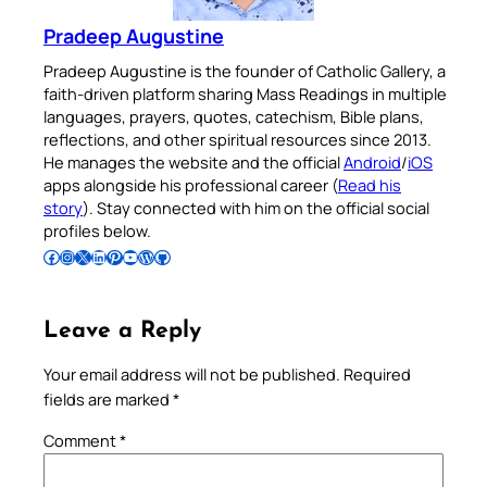
Pradeep Augustine
Pradeep Augustine is the founder of Catholic Gallery, a
faith-driven platform sharing Mass Readings in multiple
languages, prayers, quotes, catechism, Bible plans,
reflections, and other spiritual resources since 2013.
He manages the website and the official
Android
/
iOS
apps alongside his professional career (
Read his
story
). Stay connected with him on the official social
profiles below.
Follow Pradeep on Facebook
Follow Pradeep on Instagram
Follow Pradeep on X
Follow Pradeep on LinkedIn
Follow Pradeep on Pinterest
Subscribe to Pradeep’s Youtube Channel
Follow Pradeep on WordPress
Follow Pradeep on GitHub
Leave a Reply
Your email address will not be published.
Required
fields are marked
*
Comment
*