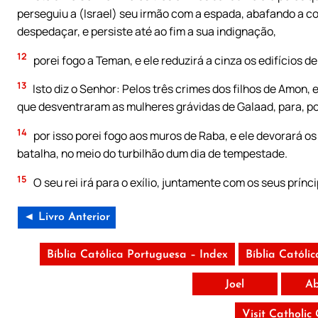
perseguiu a (Israel) seu irmão com a espada, abafando a co
despedaçar, e persiste até ao fim a sua indignação,
12
porei fogo a Teman, e ele reduzirá a cinza os edifícios de
13
Isto diz o Senhor: Pelos três crimes dos filhos de Amon, 
que desventraram as mulheres grávidas de Galaad, para, por
14
por isso porei fogo aos muros de Raba, e ele devorará os 
batalha, no meio do turbilhão dum dia de tempestade.
15
O seu rei irá para o exílio, juntamente com os seus prínci
◄ Livro Anterior
Bíblia Católica Portuguesa – Index
Bíblia Católi
Joel
Ab
Visit Catholic