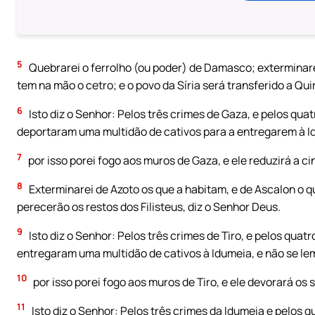
5
Quebrarei o ferrolho (ou poder) de Damasco; exterminare
tem na mão o cetro; e o povo da Síria será transferido a Quir
6
Isto diz o Senhor: Pelos três crimes de Gaza, e pelos qua
deportaram uma multidão de cativos para a entregarem à I
7
por isso porei fogo aos muros de Gaza, e ele reduzirá a cin
8
Exterminarei de Azoto os que a habitam, e de Ascalon o q
perecerão os restos dos Filisteus, diz o Senhor Deus.
9
Isto diz o Senhor: Pelos três crimes de Tiro, e pelos qua
entregaram uma multidão de cativos à Idumeia, e não se lem
10
por isso porei fogo aos muros de Tiro, e ele devorará os s
11
Isto diz o Senhor: Pelos três crimes da Idumeia e pelos 