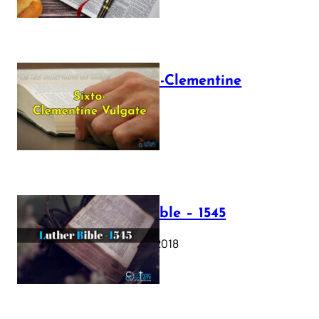
The Sixto-Clementine
Vulgate
July 12, 2025
Luther Bible – 1545
October 17, 2018