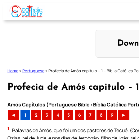
Skip
to
content
Down
Home
»
Portuguese
»
Profecia de Amós capitulo – 1 – Bíblia Católica 
Profecia de Amós capitulo – 1
Amós Capítulos (Portuguese Bible : Bíblia Católica Por
◄
1
2
3
4
5
6
7
8
9
►
1
Palavras de Amós, que foi um dos pastores de Tecué. (Con
Ozias, rei de Judá, e nos dias de Jeroboão, filho de Joás, rei