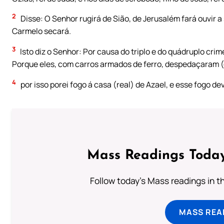
2
Disse: O Senhor rugirá de Sião, de Jerusalém fará ouvir a
Carmelo secará.
3
Isto diz o Senhor: Por causa do triplo e do quádruplo cri
Porque eles, com carros armados de ferro, despedaçaram (o
4
por isso porei fogo á casa (real) de Azael, e esse fogo d
Mass Readings Today
Follow today's Mass readings in t
MASS REA