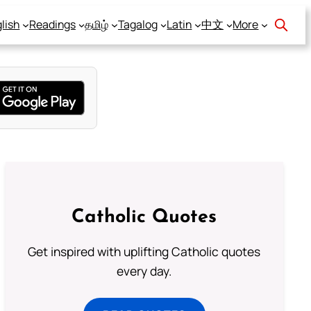
lish
Readings
தமிழ்
Tagalog
Latin
中文
More
Catholic Quotes
Get inspired with uplifting Catholic quotes
every day.