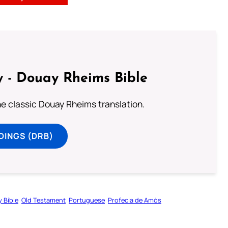
 - Douay Rheims Bible
he classic Douay Rheims translation.
DINGS (DRB)
y Bible
Old Testament
Portuguese
Profecia de Amós