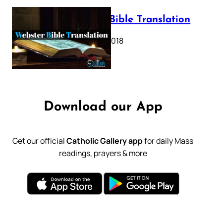
Webster Bible Translation
October 11, 2018
Download our App
Get our official
Catholic Gallery app
for daily Mass
readings, prayers & more