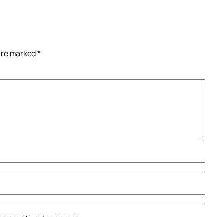
 are marked
*