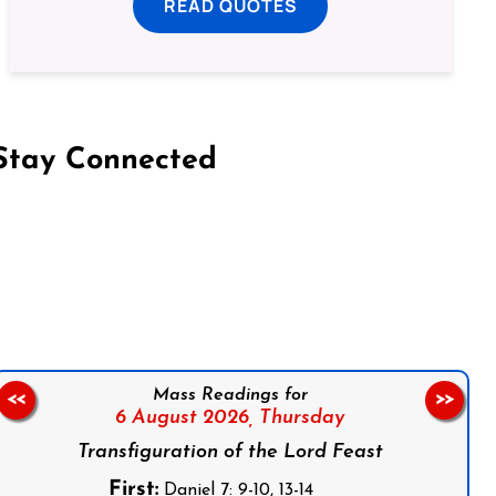
READ QUOTES
Stay Connected
on Facebook
Follow us on Instagram
Follow us on X
Subscribe to our YouTube Channel
Follow us on WhatsApp
Mass Readings for
<<
>>
6 August 2026,
Thursday
Transfiguration of the Lord Feast
First:
Daniel 7: 9-10, 13-14