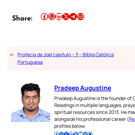
Share this article on Facebook
Share this article on WhatsApp
Share this article on LinkedIn
Share this article on X
Share this article on Telegram
Email this Article
Share:
←
Profecia de Joel capitulo – 3 – Bíblia Católica
Portuguesa
Pradeep Augustine
Pradeep Augustine is the founder of C
Readings in multiple languages, praye
spiritual resources since 2013. He ma
alongside his professional career (
Re
profiles below.
Follow Pradeep on Facebook
Follow Pradeep on Instagram
Follow Pradeep on X
Follow Pradeep on LinkedIn
Follow Pradeep on Pinterest
Subscribe to Pradeep’s Youtube Channel
Follow Pradeep on WordPress
Follow Pradeep on GitHub