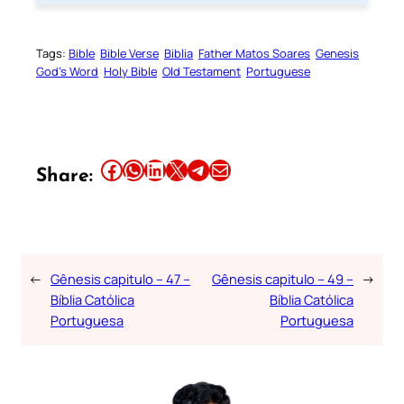
Tags:
Bible
Bible Verse
Biblia
Father Matos Soares
Genesis
God’s Word
Holy Bible
Old Testament
Portuguese
Share this article on Facebook
Share this article on WhatsApp
Share this article on LinkedIn
Share this article on X
Share this article on Telegram
Email this Article
Share:
←
Gênesis capitulo – 47 –
Gênesis capitulo – 49 –
→
Bíblia Católica
Bíblia Católica
Portuguesa
Portuguesa