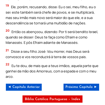
19
Ele, porém, recusando, disse: Eu o sei, meu filho, eu o
sei: este também será chefe de povos, e se multiplicará,
mas seu irmão mais novo será maior do que ele, e a sua
descendência se tornará uma multidão de nações.
20
Então os abençoou, dizendo: Por ti será bendito Israel,
quando se disser: Deus te faça como Efraim e como
Manassés. E pôs Efraim adiante de Manassés.
21
Disse a seu filho José: Vou morrer, mas Deus será
convosco e vos reconduzirá à terra de vossos pais.
22
Eu te dou, de mais que a teus irmãos, aquela parte que
ganhei da mão dos Amorreus, com a espada e com o meu
arco.
◄ Capítulo Anterior
Próximo Capítulo ►
Bíblia Católica Portuguesa – Index