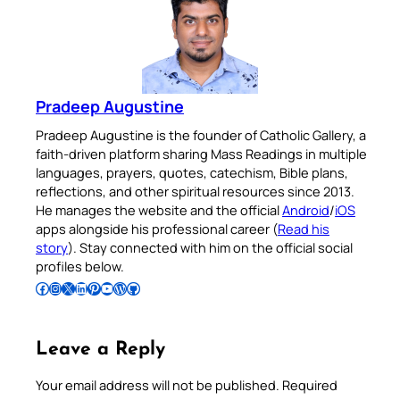
Pradeep Augustine
Pradeep Augustine is the founder of Catholic Gallery, a
faith-driven platform sharing Mass Readings in multiple
languages, prayers, quotes, catechism, Bible plans,
reflections, and other spiritual resources since 2013.
He manages the website and the official
Android
/
iOS
apps alongside his professional career (
Read his
story
). Stay connected with him on the official social
profiles below.
Follow Pradeep on Facebook
Follow Pradeep on Instagram
Follow Pradeep on X
Follow Pradeep on LinkedIn
Follow Pradeep on Pinterest
Subscribe to Pradeep’s Youtube Channel
Follow Pradeep on WordPress
Follow Pradeep on GitHub
Leave a Reply
Your email address will not be published.
Required