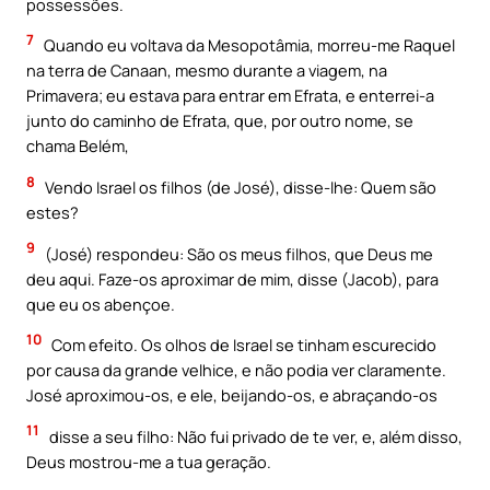
possessões.
7
Quando eu voltava da Mesopotâmia, morreu-me Raquel
na terra de Canaan, mesmo durante a viagem, na
Primavera; eu estava para entrar em Efrata, e enterrei-a
junto do caminho de Efrata, que, por outro nome, se
chama Belém,
8
Vendo Israel os filhos (de José), disse-lhe: Quem são
estes?
9
(José) respondeu: São os meus filhos, que Deus me
deu aqui. Faze-os aproximar de mim, disse (Jacob), para
que eu os abençoe.
10
Com efeito. Os olhos de Israel se tinham escurecido
por causa da grande velhice, e não podia ver claramente.
José aproximou-os, e ele, beijando-os, e abraçando-os
11
disse a seu filho: Não fui privado de te ver, e, além disso,
Deus mostrou-me a tua geração.