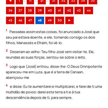
..
..
..
◄
1
11
21
31
32
33
34
35
36
37
38
39
40
41
42
43
44
45
46
47
48
49
50
►
1
Passadas assim estas coisas, foi anunciado a José que
seu pai estava doente, e ele, tomando consigo os dois
filhos, Manassés e Efraim, foi vê-lo.
2
Disseram ao velho: Teu filho José vem visitar-te. Ele,
reunidas as suas forças, sentou-se sobre o leito.
3
Logo que (José) entrou, disse-lhe: O Deus Omnipotente
apareceu-me em Luza, que é a terra de Canaan,
abençoou-me
4
e disse: Eu te aumentarei e multiplicarei, e farei de ti uma
multidão de povos: darei esta terra a ti e à tua
descendência depois de ti, para sempre.