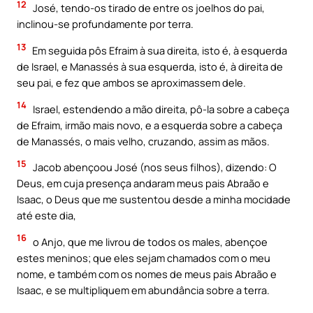
12
José, tendo-os tirado de entre os joelhos do pai,
inclinou-se profundamente por terra.
13
Em seguida pôs Efraim à sua direita, isto é, à esquerda
de Israel, e Manassés à sua esquerda, isto é, à direita de
seu pai, e fez que ambos se aproximassem dele.
14
Israel, estendendo a mão direita, pô-la sobre a cabeça
de Efraim, irmão mais novo, e a esquerda sobre a cabeça
de Manassés, o mais velho, cruzando, assim as mãos.
15
Jacob abençoou José (nos seus filhos), dizendo: O
Deus, em cuja presença andaram meus pais Abraão e
Isaac, o Deus que me sustentou desde a minha mocidade
até este dia,
16
o Anjo, que me livrou de todos os males, abençoe
estes meninos; que eles sejam chamados com o meu
nome, e também com os nomes de meus pais Abraão e
Isaac, e se multipliquem em abundância sobre a terra.