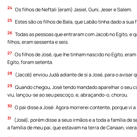
24
Os filhos de Neftali (eram) Jasiel, Guni, Jeser e Salem.
25
Estes são os filhos de Bala, que Labão tinha dado a sua f
26
Todas as pessoas que entraram com Jacob no Egito, e 
filhos, eram sessenta e seis.
27
Os filhos de José, que lhe tinham nascido no Egito, era
Egito, foram setenta.
28
(Jacob) enviou Judá adiante de si a José, para o avisar
29
Quando chegou, José tendo mandado aparelhar o seu coc
viu, lançou-se ao seu pescoço, e, abraçando-o, chorou.
30
O pai disse a José: Agora morrerei contente, porque vi a 
31
(José), porém disse a seus irmãos e a toda a família de se
a família de meu pai, que estavam na terra de Canaan, vier