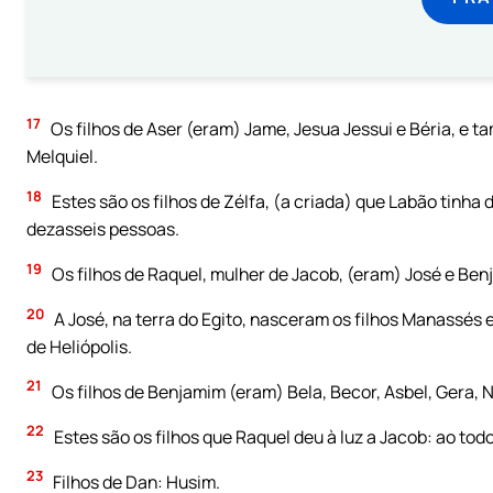
17
Os filhos de Aser (eram) Jame, Jesua Jessui e Béria, e t
Melquiel.
18
Estes são os filhos de Zélfa, (a criada) que Labão tinha d
dezasseis pessoas.
19
Os filhos de Raquel, mulher de Jacob, (eram) José e Ben
20
A José, na terra do Egito, nasceram os filhos Manassés e 
de Heliópolis.
21
Os filhos de Benjamim (eram) Bela, Becor, Asbel, Gera, 
22
Estes são os filhos que Raquel deu à luz a Jacob: ao tod
23
Filhos de Dan: Husim.