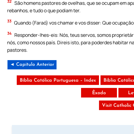
32
São homens pastores de ovelhas, que se ocupam em apa
rebanhos, e tudo o que podiam ter.
33
Quando (Faraó) vos chamar e vos disser: Que ocupação 
34
Responder-lhes-eis: Nós, teus servos, somos proprietári
nós, como nossos país. Direis isto, para poderdes habitar 
pastores.
◄ Capítulo Anterior
Bíblia Católica Portuguesa – Index
Bíblia Católi
Êxodo
Le
Visit Catholic