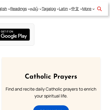
lish
Readings
தமிழ்
Tagalog
Latin
中文
More
Catholic Prayers
Find and recite daily Catholic prayers to enrich
your spiritual life.