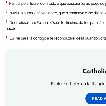
1
Partiu, pois, Israel com tudo o que possuía foi ao poço do
2
ouviu-o numa visão de noite, que o chamava e lhe dizia: J
3
Deus disse-lhe: Eu sou o Deus fortíssimo de teu pai; não t
nação.
4
Eu irei para lá contigo e te reconduzirei de lá quando vol
Catholi
Explore articles on faith, spi
READ 