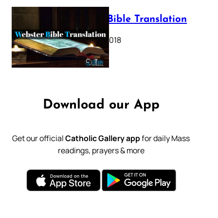
Webster Bible Translation
October 11, 2018
Download our App
Get our official
Catholic Gallery app
for daily Mass
readings, prayers & more