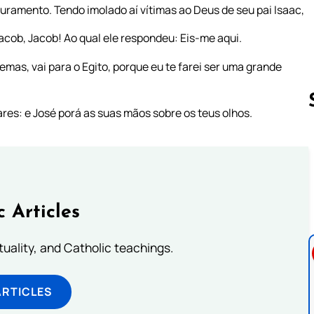
 juramento. Tendo imolado aí vítimas ao Deus de seu pai Isaac,
acob, Jacob! Ao qual ele respondeu: Eis-me aqui.
emas, vai para o Egito, porque eu te farei ser uma grande
tares: e José porá as suas mãos sobre os teus olhos.
Follow us 
c Articles
rituality, and Catholic teachings.
ARTICLES