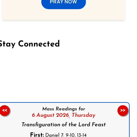
PRAY NOW
Stay Connected
on Facebook
Follow us on Instagram
Follow us on X
Subscribe to our YouTube Channel
Follow us on WhatsApp
Mass Readings for
<<
>>
6 August 2026,
Thursday
Transfiguration of the Lord Feast
First:
Daniel 7: 9-10, 13-14