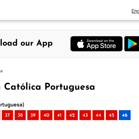
Eng
load our App
sa
a Católica Portuguesa
Portuguesa)
37
38
39
40
41
42
43
44
45
46