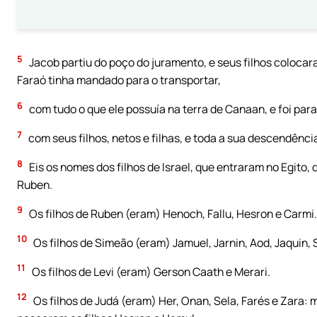
5
Jacob partiu do poço do juramento, e seus filhos coloca
Faraó tinha mandado para o transportar,
6
com tudo o que ele possuía na terra de Canaan, e foi para 
7
com seus filhos, netos e filhas, e toda a sua descendênc
8
Eis os nomes dos filhos de Israel, que entraram no Egito, 
Ruben.
9
Os filhos de Ruben (eram) Henoch, Fallu, Hesron e Carmi.
10
Os filhos de Simeão (eram) Jamuel, Jarnin, Aod, Jaquin, 
11
Os filhos de Levi (eram) Gerson Caath e Merari.
12
Os filhos de Judá (eram) Her, Onan, Sela, Farés e Zara: