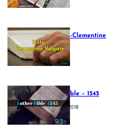
The Sixto-Clementine
Vulgate
July 12, 2025
Luther Bible – 1545
October 17, 2018