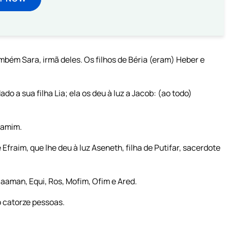
ambém Sara, irmã deles. Os filhos de Béria (eram) Heber e
ado a sua filha Lia; ela os deu à luz a Jacob: (ao todo)
jamim.
Efraim, que lhe deu à luz Aseneth, filha de Putifar, sacerdote
Naaman, Equi, Ros, Mofim, Ofim e Ared.
o catorze pessoas.