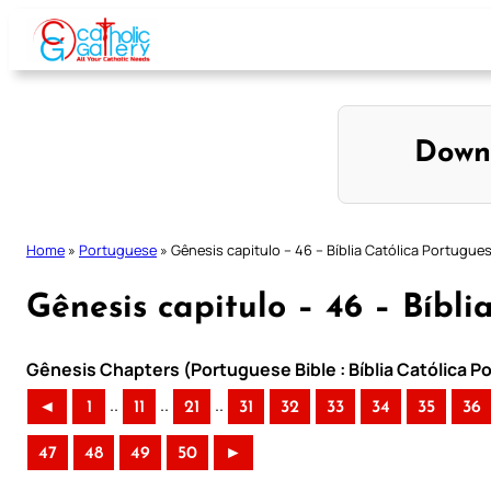
Skip
to
content
Down
Home
»
Portuguese
»
Gênesis capitulo – 46 – Bíblia Católica Portugue
Gênesis capitulo – 46 – Bíbli
Gênesis Chapters (Portuguese Bible : Bíblia Católica 
..
..
..
◄
1
11
21
31
32
33
34
35
36
47
48
49
50
►