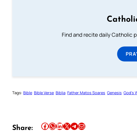
Catholi
Find and recite daily Catholic pr
PRA
Tags:
Bible
Bible Verse
Biblia
Father Matos Soares
Genesis
God’s 
Share this article on Facebook
Share this article on WhatsApp
Share this article on LinkedIn
Share this article on X
Share this article on Telegram
Email this Article
Share: