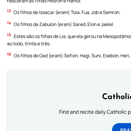
nasceram as filhas Hesron e Hamul.
13
Os filhos de Issacar (eram) Tola, Fua, Job e Semron.
14
Os filhos de Zabulon (eram) Sared, Elon e Jaelel.
15
Estes são os filhas de Lia, que ela gerou na Mesopotâmia d
ao todo, trinta e três.
16
Os filhos de Gad (eram) Sefion, Hagi, Suni, Esebon, Heri, 
Catholi
Find and recite daily Catholic pr
PRA