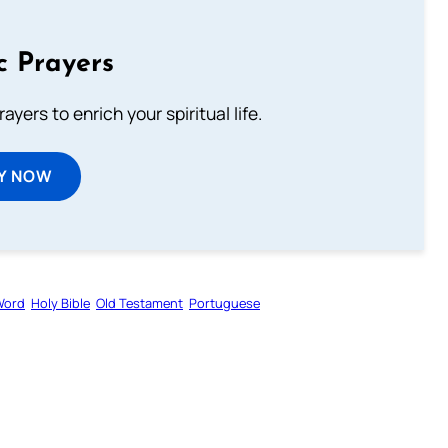
c Prayers
ayers to enrich your spiritual life.
Y NOW
Word
Holy Bible
Old Testament
Portuguese