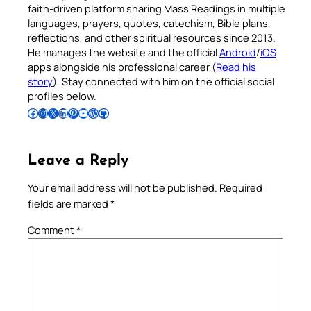
faith-driven platform sharing Mass Readings in multiple
languages, prayers, quotes, catechism, Bible plans,
reflections, and other spiritual resources since 2013.
He manages the website and the official
Android
/
iOS
apps alongside his professional career (
Read his
story
). Stay connected with him on the official social
profiles below.
Follow Pradeep on Facebook
Follow Pradeep on Instagram
Follow Pradeep on X
Follow Pradeep on LinkedIn
Follow Pradeep on Pinterest
Subscribe to Pradeep’s Youtube Channel
Follow Pradeep on WordPress
Follow Pradeep on GitHub
Leave a Reply
Your email address will not be published.
Required
fields are marked
*
Comment
*