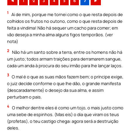
◄
1
2
3
4
5
6
7
►
1
Ai de mim, porque me tornei como o que resta depois de
colhidos os frutos no outono, como o que resta depois de
feita a vindima! Não há sequer um cacho para comer; em
vão deseja a minha alma alguns figos temporãos. (ver
nota)
2
Não há um santo sobre a terra, entre os homens não há
um justo; todos armam traições para derramarem sangue,
cada um anda à procura do seu irmão para lhe lançar laços.
3
O mal é o que as suas mãos fazem bem; o príncipe exige,
o juiz decide conforme o que lhe dão, o grande manifesta
(descaradamente) o desejo da sua alma, e assim
perturbam o pais.
4
O melhor dentre eles é como um tojo, o mais justo como
uma sebe de espinhos. (Mas eis) o dia que viram os teus
(profetas), o teu castigo chega: agora será a destruição
deles.