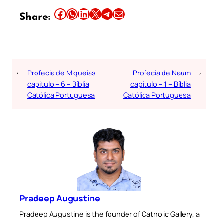
Share this article on Facebook
Share this article on WhatsApp
Share this article on LinkedIn
Share this article on X
Share this article on Telegram
Email this Article
Share:
←
Profecia de Miqueias
Profecia de Naum
→
capitulo – 6 – Bíblia
capitulo – 1 – Bíblia
Católica Portuguesa
Católica Portuguesa
Pradeep Augustine
Pradeep Augustine is the founder of Catholic Gallery, a