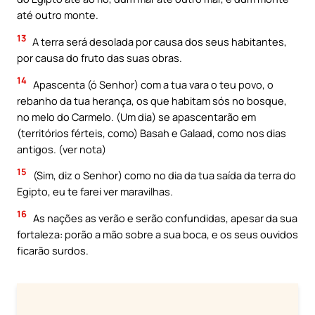
até outro monte.
13
A terra será desolada por causa dos seus habitantes,
por causa do fruto das suas obras.
14
Apascenta (ó Senhor) com a tua vara o teu povo, o
rebanho da tua herança, os que habitam sós no bosque,
no melo do Carmelo. (Um dia) se apascentarão em
(territórios férteis, como) Basah e Galaad, como nos dias
antigos. (ver nota)
15
(Sim, diz o Senhor) como no dia da tua saída da terra do
Egipto, eu te farei ver maravilhas.
16
As nações as verão e serão confundidas, apesar da sua
fortaleza: porão a mão sobre a sua boca, e os seus ouvidos
ficarão surdos.