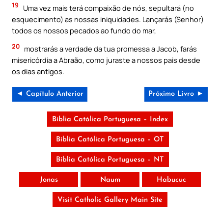
19
Uma vez mais terá compaixão de nós, sepultará (no
esquecimento) as nossas iniquidades. Lançarás (Senhor)
todos os nossos pecados ao fundo do mar,
20
mostrarás a verdade da tua promessa a Jacob, farás
misericórdia a Abraão, como juraste a nossos pais desde
os dias antigos.
◄ Capítulo Anterior
Próximo Livro ►
Bíblia Católica Portuguesa – Index
Bíblia Católica Portuguesa – OT
Bíblia Católica Portuguesa – NT
Jonas
Naum
Habucuc
Visit Catholic Gallery Main Site