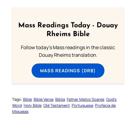
Mass Readings Today - Douay
Rheims Bible
Follow today's Mass readings in the classic
Douay Rheims translation.
MASS READINGS (DRB)
Tags:
Bible
Bible Verse
Biblia
Father Matos Soares
God’s
Word
Holy Bible
Old Testament
Portuguese
Profecia de
Miqueias