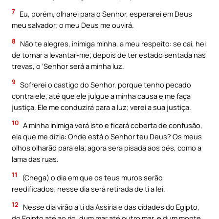
7
Eu, porém, olharei para o Senhor, esperarei em Deus
meu salvador; o meu Deus me ouvirá.
8
Não te alegres, inimiga minha, a meu respeito: se cai, hei
de tornar a levantar-me; depois de ter estado sentada nas
trevas, o ‘Senhor será a minha luz.
9
Sofrerei o castigo do Senhor, porque tenho pecado
contra ele, até que ele julgue a minha causa e me faça
justiça. Ele me conduzirá para a luz; verei a sua justiça.
10
A minha inimiga verá isto e ficará coberta de confusão,
ela que me dizia: Onde está o Senhor teu Deus? Os meus
olhos olharão para ela; agora será pisada aos pés, como a
lama das ruas.
11
(Chega) o dia em que os teus muros serão
reedificados; nesse dia será retirada de ti a lei.
12
Nesse dia virão a ti da Assíria e das cidades do Egipto,
do Egipto até ao rio, dum mar até outro mar, e dum monte