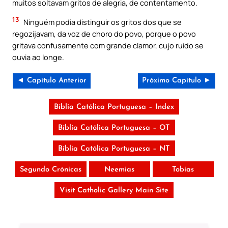
muitos soltavam gritos de alegria, de contentamento.
13
Ninguém podia distinguir os gritos dos que se
regozijavam, da voz de choro do povo, porque o povo
gritava confusamente com grande clamor, cujo ruído se
ouvia ao longe.
◄ Capítulo Anterior
Próximo Capítulo ►
Bíblia Católica Portuguesa – Index
Bíblia Católica Portuguesa – OT
Bíblia Católica Portuguesa – NT
Segundo Crónicas
Neemias
Tobias
Visit Catholic Gallery Main Site