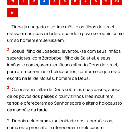
◄
1
2
3
4
5
6
7
8
9
10
►
1
Tinha já chegado o sétimo mês, e os filhos de Israel
estavam nas suas cidades, quando o povo se reuniu como
um só homem em Jerusalém.
2
Josué, filho de Josedec, levantou-se com seus irmãos
sacerdotes, com Zorobabel, filho de Salatiel, e seus
irmãos, e começaram a edificar o altar do Deus de Israel,
para oferecerem nele holocaustos, conforme o que está
escrito na lei de Moisés, homem de Deus.
3
Colocaram o altar de Deus sobre as suas bases, apesar
de os povos dos países circunvizinhos lhes incutirem
terror, e ofereceram ao Senhor sobre o altar o holocausto
da manhã e da tarde.
4
Depois celebraram a solenidade dos tabernáculos,
como está prescrito, e ofereceram o holocausto