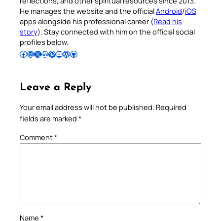
reflections, and other spiritual resources since 2013.
He manages the website and the official
Android
/
iOS
apps alongside his professional career (
Read his
story
). Stay connected with him on the official social
profiles below.
Follow Pradeep on Facebook
Follow Pradeep on Instagram
Follow Pradeep on X
Follow Pradeep on LinkedIn
Follow Pradeep on Pinterest
Subscribe to Pradeep’s Youtube Channel
Follow Pradeep on WordPress
Follow Pradeep on GitHub
Leave a Reply
Your email address will not be published.
Required
fields are marked
*
Comment
*
Name
*