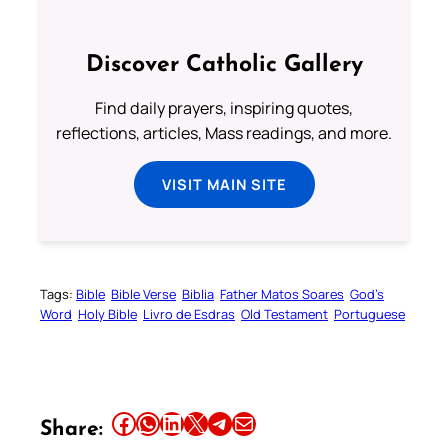
Discover Catholic Gallery
Find daily prayers, inspiring quotes,
reflections, articles, Mass readings, and more.
VISIT MAIN SITE
Tags:
Bible
Bible Verse
Biblia
Father Matos Soares
God’s
Word
Holy Bible
Livro de Esdras
Old Testament
Portuguese
Share this article on Facebook
Share this article on WhatsApp
Share this article on LinkedIn
Share this article on X
Share this article on Telegram
Email this Article
Share: