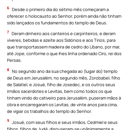
6
Desde o primeiro dia do sétimo mês começaram a
oferecer o holocausto ao Senhor, porém ainda não tinham
sido lançados os fundamentos do templo de Deus.
7
Deram dinheiro aos canteiros e carpinteiros, e deram
víveres, bebidas e azeite aos Sidónios e aos Tirios, para
que transportassem madeira de cedro do Líbano, por mar,
até Jope, conforme o que lhes linha ordenado Ciro, rei dos
Persas.
8
No segundo ano da sua chegada ao (lugar do) templo
de Deus em Jerusalém, no segundo mês, Zorobabel, filho
de Salatiel, e Josué, filho de Josedec, e os outros seus
irmãos sacerdotes e Levitas, bem como todos os que
tinham vindo do cativeiro para Jerusalém, puseram mãos à
obra e encarregaram os Levitas, de vinte anos para cima,
de vigiar os trabalhos do templo do Senhor.
9
Josué, com seus filhos e seus irmãos, Cedmiel e seus
filhos, filhos de Judá, dispuseram-se unânimamente a