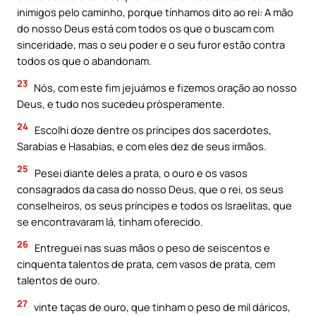
inimigos pelo caminho, porque tínhamos dito ao rei: A mão
do nosso Deus está com todos os que o buscam com
sinceridade, mas o seu poder e o seu furor estão contra
todos os que o abandonam.
23
Nós, com este fim jejuámos e fizemos oração ao nosso
Deus, e tudo nos sucedeu pròsperamente.
24
Escolhi doze dentre os príncipes dos sacerdotes,
Sarabias e Hasabias, e com eles dez de seus irmãos.
25
Pesei diante deles a prata, o ouro e os vasos
consagrados da casa do nosso Deus, que o rei, os seus
conselheiros, os seus príncipes e todos os Israelitas, que
se encontravaram lá, tinham oferecido.
26
Entreguei nas suas mãos o peso de seiscentos e
cinquenta talentos de prata, cem vasos de prata, cem
talentos de ouro.
27
vinte taças de ouro, que tinham o peso de mil dáricos,