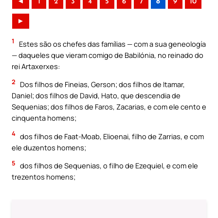
◄
1
2
3
4
5
6
7
8
9
10
►
1
Estes são os chefes das famílias — com a sua geneología
— daqueles que vieram comigo de Babilónia, no reinado do
rei Artaxerxes:
2
Dos filhos de Fineias, Gerson; dos filhos de Itamar,
Daniel; dos filhos de David, Hato, que descendia de
Sequenias; dos filhos de Faros, Zacarias, e com ele cento e
cinquenta homens;
4
dos filhos de Faat-Moab, Elioenai, filho de Zarrias, e com
ele duzentos homens;
5
dos filhos de Sequenias, o filho de Ezequiel, e com ele
trezentos homens;