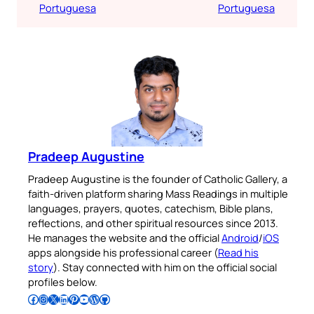
Portuguesa
Portuguesa
Pradeep Augustine
Pradeep Augustine is the founder of Catholic Gallery, a
faith-driven platform sharing Mass Readings in multiple
languages, prayers, quotes, catechism, Bible plans,
reflections, and other spiritual resources since 2013.
He manages the website and the official
Android
/
iOS
apps alongside his professional career (
Read his
story
). Stay connected with him on the official social
profiles below.
Follow Pradeep on Facebook
Follow Pradeep on Instagram
Follow Pradeep on X
Follow Pradeep on LinkedIn
Follow Pradeep on Pinterest
Subscribe to Pradeep’s Youtube Channel
Follow Pradeep on WordPress
Follow Pradeep on GitHub