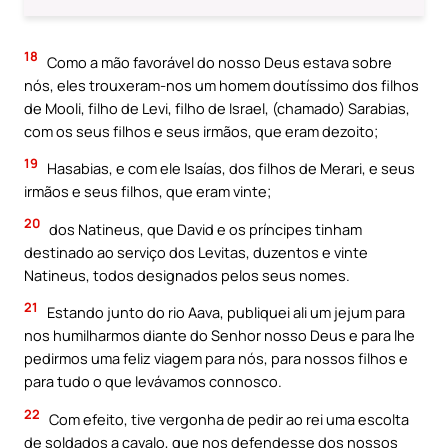
18
Como a mão favorável do nosso Deus estava sobre
nós, eles trouxeram-nos um homem doutíssimo dos filhos
de Mooli, filho de Levi, filho de Israel, (chamado) Sarabias,
com os seus filhos e seus irmãos, que eram dezoito;
19
Hasabias, e com ele Isaías, dos filhos de Merari, e seus
irmãos e seus filhos, que eram vinte;
20
dos Natineus, que David e os príncipes tinham
destinado ao serviço dos Levitas, duzentos e vinte
Natineus, todos designados pelos seus nomes.
21
Estando junto do rio Aava, publiquei ali um jejum para
nos humilharmos diante do Senhor nosso Deus e para lhe
pedirmos uma feliz viagem para nós, para nossos filhos e
para tudo o que levávamos connosco.
22
Com efeito, tive vergonha de pedir ao rei uma escolta
de soldados a cavalo, que nos defendesse dos nossos