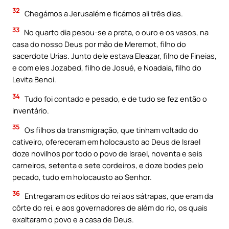
32
Chegámos a Jerusalém e ficámos ali três dias.
33
No quarto dia pesou-se a prata, o ouro e os vasos, na
casa do nosso Deus por mão de Meremot, filho do
sacerdote Urias. Junto dele estava Eleazar, filho de Fineias,
e com eles Jozabed, filho de Josué, e Noadaia, filho do
Levita Benoi.
34
Tudo foi contado e pesado, e de tudo se fez então o
inventário.
35
Os filhos da transmigração, que tinham voltado do
cativeiro, ofereceram em holocausto ao Deus de Israel
doze novilhos por todo o povo de Israel, noventa e seis
carneiros, setenta e sete cordeiros, e doze bodes pelo
pecado, tudo em holocausto ao Senhor.
36
Entregaram os editos do rei aos sátrapas, que eram da
côrte do rei, e aos governadores de além do rio, os quais
exaltaram o povo e a casa de Deus.