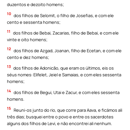
duzentos e dezoito homens;
10
dos filhos de Selomit, o filho de Josefias, e com ele
cento e sessenta homens;
11
dos filhos de Bebai, Zacarias, filho de Bebai, e com ele
vinte e oito homens;
12
dos filhos de Azgad, Joanan, filho de Ecetan, e com ele
cento e dez homens;
13
dos filhos de Adonicão, que eram os últimos, eis os
séus nomes: Elifelet, Jeiel e Samaias, e com eles sessenta
homens;
14
dos filhos de Begui, Utai e Zacur, e com eles sessenta
homens.
15
Reuni-os junto do rio, que corre para Aava, e ficámos ali
três dias; busquei entre o povo e entre os sacerdotes
alguns dos filhos de Levi, e não encontrei ali nenhum.