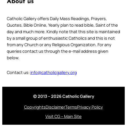
About us
Catholic Gallery offers Daily Mass Readings, Prayers,
Quotes, Bible Online, Yearly plan to read bible, Saint of the
day and much more. Kindly note that this site is maintained
by a small group of enthusiastic Catholics and this is not
from any Church or any Religious Organization. For any
queries contact us through the e-mail address given
below.
Contact us:
info@catholicgallery.org
© 2013 – 2026 Catholic Gallery
Copyrights
Disclaimer
Terms
Privacy Policy
Visit CG – Main Site