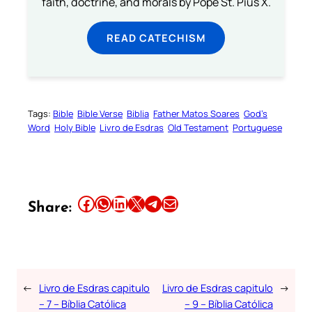
faith, doctrine, and morals by Pope St. Pius X.
READ CATECHISM
Tags:
Bible
Bible Verse
Biblia
Father Matos Soares
God’s
Word
Holy Bible
Livro de Esdras
Old Testament
Portuguese
Share this article on Facebook
Share this article on WhatsApp
Share this article on LinkedIn
Share this article on X
Share this article on Telegram
Email this Article
Share:
←
Livro de Esdras capitulo
Livro de Esdras capitulo
→
– 7 – Bíblia Católica
– 9 – Bíblia Católica