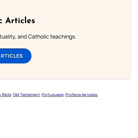
c Articles
rituality, and Catholic teachings.
ARTICLES
y Bible
Old Testament
Portuguese
Profecia de Isaías