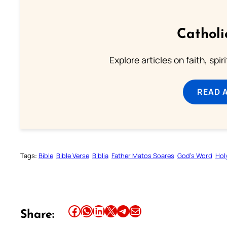
Catholi
Explore articles on faith, spi
READ 
Tags:
Bible
Bible Verse
Biblia
Father Matos Soares
God’s Word
Hol
Share this article on Facebook
Share this article on WhatsApp
Share this article on LinkedIn
Share this article on X
Share this article on Telegram
Email this Article
Share: