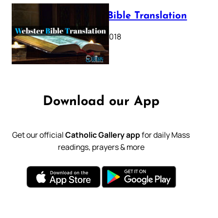
Webster Bible Translation
October 11, 2018
Download our App
Get our official
Catholic Gallery app
for daily Mass
readings, prayers & more