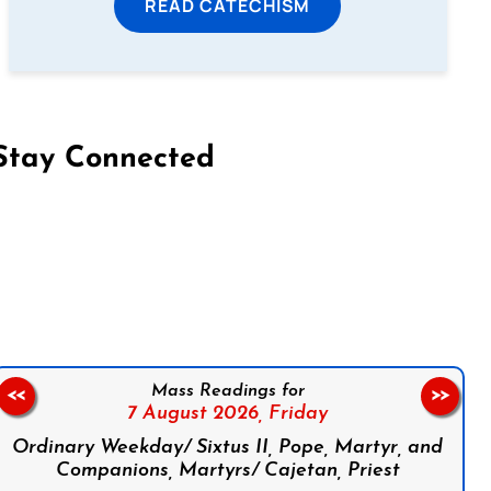
READ CATECHISM
Stay Connected
on Facebook
Follow us on Instagram
Follow us on X
Subscribe to our YouTube Channel
Follow us on WhatsApp
Mass Readings for
<<
>>
7 August 2026,
Friday
Ordinary Weekday/ Sixtus II, Pope, Martyr, and
Companions, Martyrs/ Cajetan, Priest