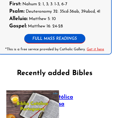
First:
Nahum 2: 1, 3; 3: 1-3, 6-7
Psalm:
Deuteronomy 32: 35cd-36ab, 39abcd, 41
Alleluia:
Matthew 5: 10
Gospel:
Matthew 16: 24-28
FULL MASS READINGS
*This is a free service provided by Catholic Gallery.
Get it here
Recently added Bibles
Bíblia Católica
Portuguesa
July 16, 2025