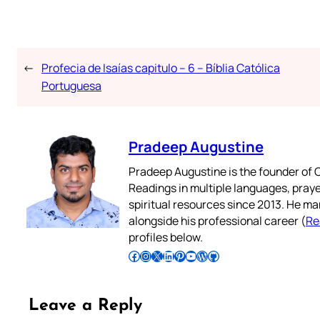
←
Profecia de Isaías capitulo – 6 – Bíblia Católica
Portuguesa
Pradeep Augustine
Pradeep Augustine is the founder of C
Readings in multiple languages, praye
spiritual resources since 2013. He ma
alongside his professional career (
Re
profiles below.
Follow Pradeep on Facebook
Follow Pradeep on Instagram
Follow Pradeep on X
Follow Pradeep on LinkedIn
Follow Pradeep on Pinterest
Subscribe to Pradeep’s Youtube Channel
Follow Pradeep on WordPress
Follow Pradeep on GitHub
Leave a Reply