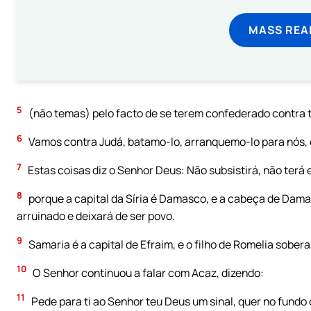
MASS REA
5
(não temas) pelo facto de se terem confederado contra ti a
6
Vamos contra Judá, batamo-lo, arranquemo-lo para nós, e
7
Estas coisas diz o Senhor Deus: Não subsistirá, não terá e
8
porque a capital da Síria é Damasco, e a cabeça de Damas
arruinado e deixará de ser povo.
9
Samaria é a capital de Efraim, e o filho de Romelia sober
10
O Senhor continuou a falar com Acaz, dizendo:
11
Pede para ti ao Senhor teu Deus um sinal, quer no fundo 