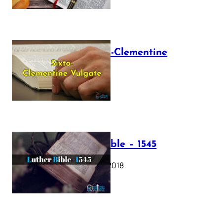
The Sixto-Clementine
Vulgate
July 12, 2025
Luther Bible – 1545
October 17, 2018