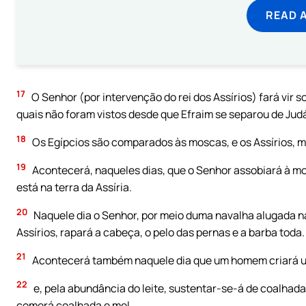
READ 
17
O Senhor (por intervenção do rei dos Assírios) fará vir sob
quais não foram vistos desde que Efraim se separou de Jud
18
Os Egípcios são comparados às moscas, e os Assírios, 
19
Acontecerá, naqueles dias, que o Senhor assobiará à mos
está na terra da Assíria.
20
Naquele dia o Senhor, por meio duma navalha alugada na 
Assírios, rapará a cabeça, o pelo das pernas e a barba toda.
21
Acontecerá também naquele dia que um homem criará u
22
e, pela abundância do leite, sustentar-se-á de coalhada,
comerá coalhada e mel.