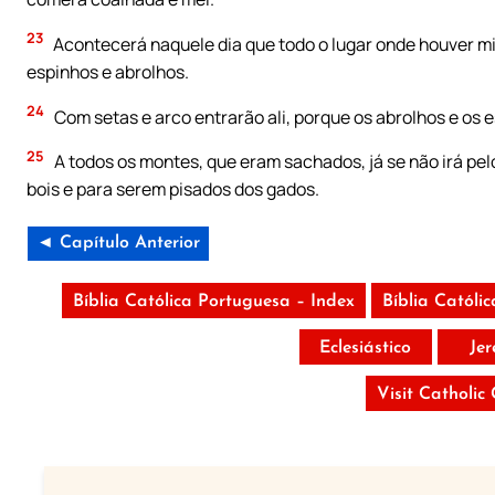
23
Acontecerá naquele dia que todo o lugar onde houver mil 
espinhos e abrolhos.
24
Com setas e arco entrarão ali, porque os abrolhos e os e
25
A todos os montes, que eram sachados, já se não irá pel
bois e para serem pisados dos gados.
◄ Capítulo Anterior
Bíblia Católica Portuguesa – Index
Bíblia Católi
Eclesiástico
Je
Visit Catholic