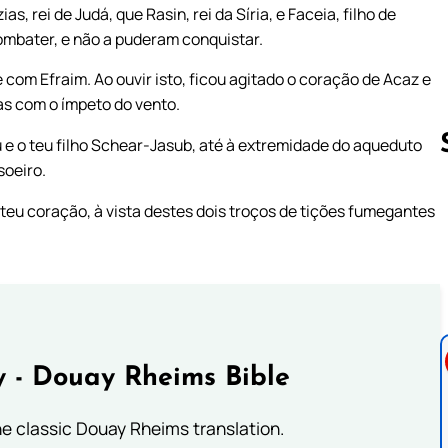
s, rei de Judá, que Rasin, rei da Síria, e Faceia, filho de
ombater, e não a puderam conquistar.
 com Efraim. Ao ouvir isto, ficou agitado o coração de Acaz e
as com o ímpeto do vento.
u e o teu filho Schear-Jasub, até à extremidade do aqueduto
soeiro.
 teu coração, à vista destes dois troços de tições fumegantes
Follow us 
 - Douay Rheims Bible
he classic Douay Rheims translation.