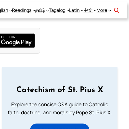
lish
Readings
தமிழ்
Tagalog
Latin
中文
More
Catechism of St. Pius X
Explore the concise Q&A guide to Catholic
faith, doctrine, and morals by Pope St. Pius X.