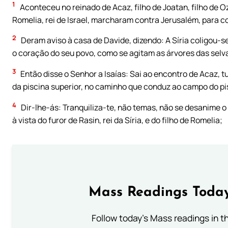
1
Aconteceu no reinado de Acaz, filho de Joatan, filho de Ozia
Romelia, rei de Israel, marcharam contra Jerusalém, para c
2
Deram aviso à casa de Davide, dizendo: A Síria coligou-se
o coração do seu povo, como se agitam as árvores das selv
3
Então disse o Senhor a Isaías: Sai ao encontro de Acaz, t
da piscina superior, no caminho que conduz ao campo do pi
4
Dir-lhe-ás: Tranquiliza-te, não temas, não se desanime o
à vista do furor de Rasin, rei da Síria, e do filho de Romelia;
Mass Readings Today
Follow today's Mass readings in t