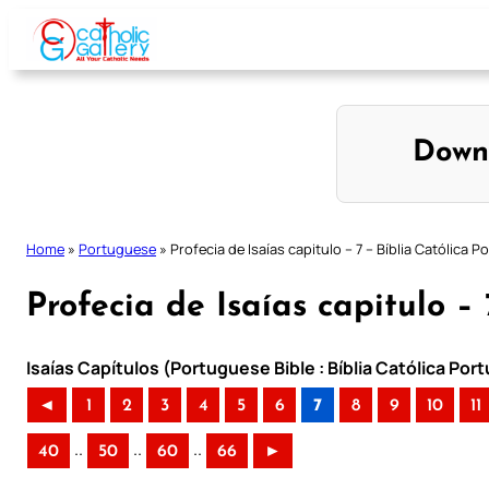
Skip
to
content
Down
Home
»
Portuguese
»
Profecia de Isaías capitulo – 7 – Bíblia Católica 
Profecia de Isaías capitulo –
Isaías Capítulos (Portuguese Bible : Bíblia Católica Po
◄
1
2
3
4
5
6
7
8
9
10
11
..
..
..
40
50
60
66
►