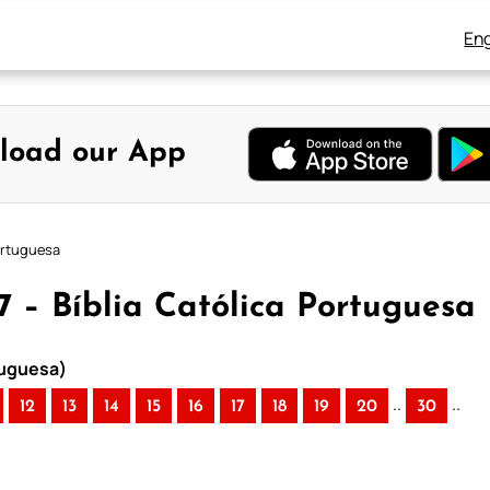
Eng
load our App
Portuguesa
 7 – Bíblia Católica Portuguesa
rtuguesa)
..
..
12
13
14
15
16
17
18
19
20
30