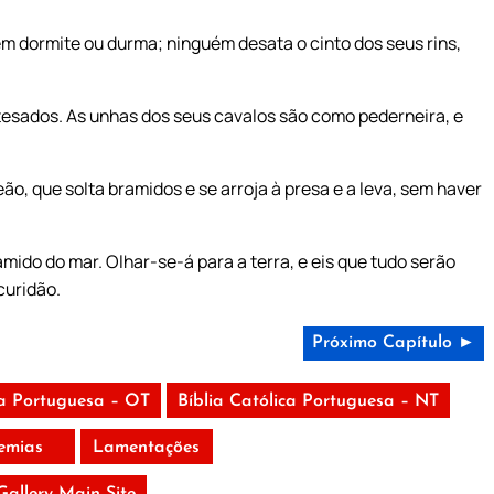
m dormite ou durma; ninguém desata o cinto dos seus rins,
tesados. As unhas dos seus cavalos são como pederneira, e
ão, que solta bramidos e se arroja à presa e a leva, sem haver
ido do mar. Olhar-se-á para a terra, e eis que tudo serão
curidão.
Próximo Capítulo ►
ca Portuguesa – OT
Bíblia Católica Portuguesa – NT
remias
Lamentações
 Gallery Main Site