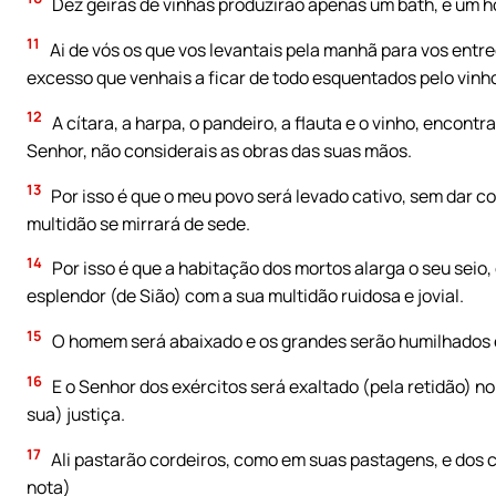
Dez geiras de vinhas produzirão apenas um bath, e um 
11
Ai de vós os que vos levantais pela manhã para vos entre
excesso que venhais a ficar de todo esquentados pelo vinh
12
A cítara, a harpa, o pandeiro, a flauta e o vinho, encont
Senhor, não considerais as obras das suas mãos.
13
Por isso é que o meu povo será levado cativo, sem dar co
multidão se mirrará de sede.
14
Por isso é que a habitação dos mortos alarga o seu seio
esplendor (de Sião) com a sua multidão ruidosa e jovial.
15
O homem será abaixado e os grandes serão humilhados e 
16
E o Senhor dos exércitos será exaltado (pela retidão) no
sua) justiça.
17
Ali pastarão cordeiros, como em suas pastagens, e dos 
nota)