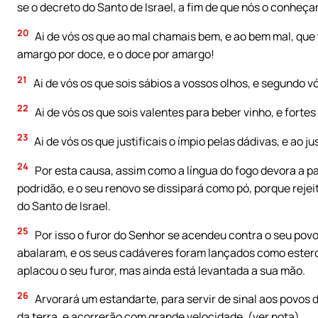
se o decreto do Santo de Israel, a fim de que nós o conheç
20
Ai de vós os que ao mal chamais bem, e ao bem mal, que t
amargo por doce, e o doce por amargo!
21
Ai de vós os que sois sábios a vossos olhos, e segundo 
22
Ai de vós os que sois valentes para beber vinho, e fortes 
23
Ai de vós os que justificais o ímpio pelas dádivas, e ao jus
24
Por esta causa, assim como a língua do fogo devora a pal
podridão, e o seu renovo se dissipará como pó, porque reje
do Santo de Israel.
25
Por isso o furor do Senhor se acendeu contra o seu povo
abalaram, e os seus cadáveres foram lançados como esterc
aplacou o seu furor, mas ainda está levantada a sua mão.
26
Arvorará um estandarte, para servir de sinal aos povos
da terra, e acorrerão com grande velocidade. (ver nota)