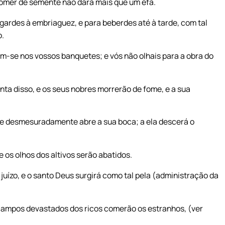
homer de semente não dará mais que um efa.
gardes à embriaguez, e para beberdes até à tarde, com tal
o.
ram-se nos vossos banquetes; e vós não olhais para a obra do
nta disso, e os seus nobres morrerão de fome, e a sua
, e desmesuradamente abre a sua boca; a ela descerá o
os olhos dos altivos serão abatidos.
 juízo, e o santo Deus surgirá como tal pela (administração da
campos devastados dos ricos comerão os estranhos, (ver