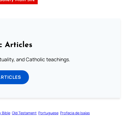
c Articles
rituality, and Catholic teachings.
ARTICLES
y Bible
Old Testament
Portuguese
Profecia de Isaías