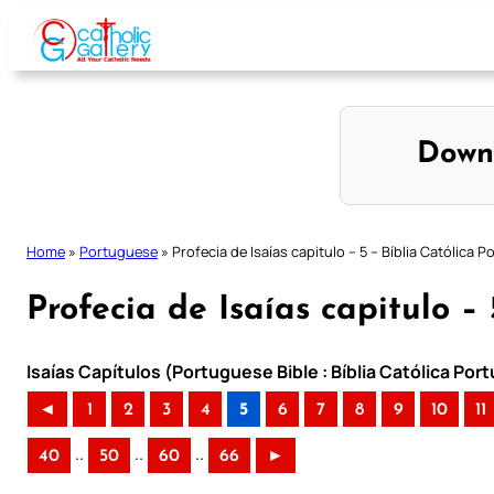
Skip
to
content
Down
Home
»
Portuguese
»
Profecia de Isaías capitulo – 5 – Bíblia Católica 
Profecia de Isaías capitulo –
Isaías Capítulos (Portuguese Bible : Bíblia Católica Po
◄
1
2
3
4
5
6
7
8
9
10
11
..
..
..
40
50
60
66
►