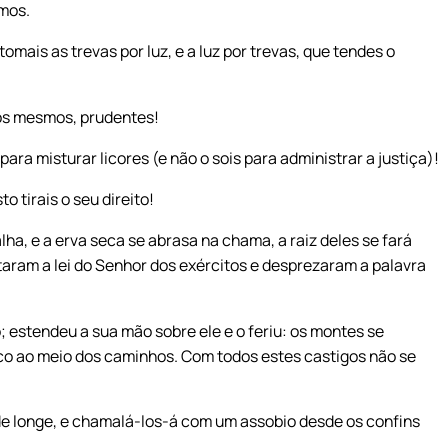
amos.
omais as trevas por luz, e a luz por trevas, que tendes o
vós mesmos, prudentes!
para misturar licores (e não o sois para administrar a justiça)!
to tirais o seu direito!
ha, e a erva seca se abrasa na chama, a raiz deles se fará
itaram a lei do Senhor dos exércitos e desprezaram a palavra
; estendeu a sua mão sobre ele e o feriu: os montes se
o ao meio dos caminhos. Com todos estes castigos não se
 de longe, e chamalá-los-á com um assobio desde os confins