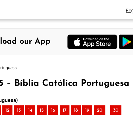
Eng
load our App
Portuguesa
 5 – Bíblia Católica Portuguesa
rtuguesa)
..
..
12
13
14
15
16
17
18
19
20
30