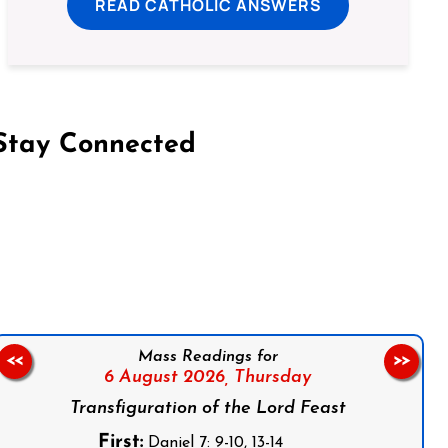
READ CATHOLIC ANSWERS
Stay Connected
on Facebook
Follow us on Instagram
Follow us on X
Subscribe to our YouTube Channel
Follow us on WhatsApp
Mass Readings for
<<
>>
6 August 2026,
Thursday
Transfiguration of the Lord Feast
First:
Daniel 7: 9-10, 13-14