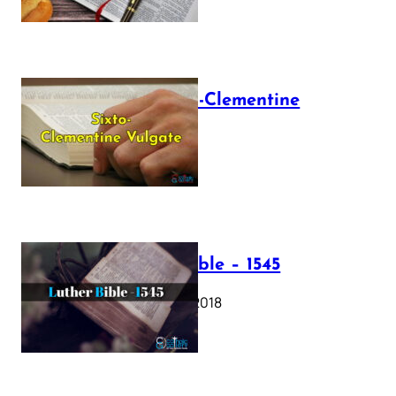
The Sixto-Clementine
Vulgate
July 12, 2025
Luther Bible – 1545
October 17, 2018