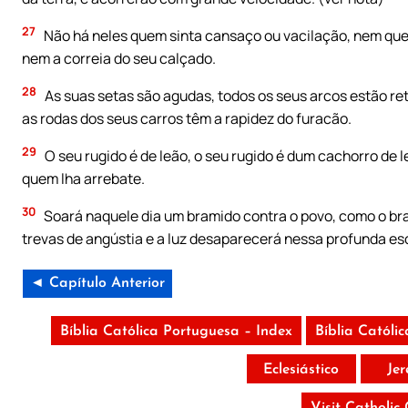
27
Não há neles quem sinta cansaço ou vacilação, nem que
nem a correia do seu calçado.
28
As suas setas são agudas, todos os seus arcos estão re
as rodas dos seus carros têm a rapidez do furacão.
29
O seu rugido é de leão, o seu rugido é dum cachorro de le
quem lha arrebate.
30
Soará naquele dia um bramido contra o povo, como o bram
trevas de angústia e a luz desaparecerá nessa profunda es
◄ Capítulo Anterior
Bíblia Católica Portuguesa – Index
Bíblia Católi
Eclesiástico
Je
Visit Catholic