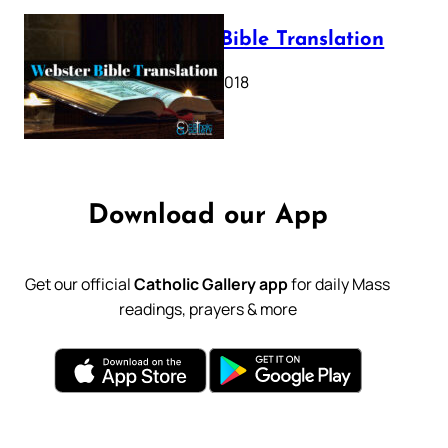
Webster Bible Translation
October 11, 2018
Download our App
Get our official
Catholic Gallery app
for daily Mass
readings, prayers & more