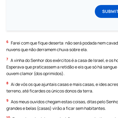
SUBMI
6
Farei com que fique deserta: não será podada nem cavada
nuvens que não derramem chuva sobre ela.
7
A vinha do Senhor dos exércitos é a casa de Israel, e os h
Esperava que praticassem a retidão e eis que só há sangue
ouvem clamor (dos oprimidos).
8
Ai de vós os que ajuntais casas e mais casas, e ides acr
terreno, até ficardes os únicos donos da terra.
9
Aos meus ouvidos chegam estas coisas, ditas pelo Senhor
grandes e belas (casas) virão a ficar sem habitantes.
10