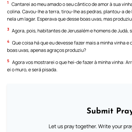
1
Cantarei ao meu amado o seu cântico de amor à sua vinha
colina. Cavou-lhe a terra, tirou-lhe as pedras, plantou-a de
nela um lagar. Esperava que desse boas uvas, mas produziu
3
Agora, pois, habitantes de Jerusalém e homens de Judá, s
4
Que coisa há que eu devesse fazer mais a minha vinha e q
boas uvas, apenas agraços produziu?
5
Agora vos mostrarei o que hei-de fazer à minha vinha: Arr
ei o muro, e será pisada.
Submit Pray
Let us pray together. Write your pr