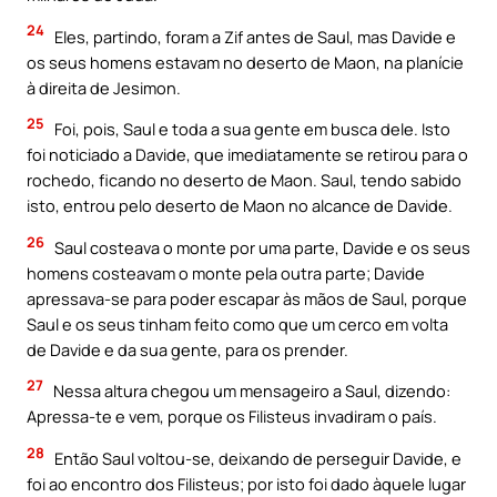
24
Eles, partindo, foram a Zif antes de Saul, mas Davide e
os seus homens estavam no deserto de Maon, na planície
à direita de Jesimon.
25
Foi, pois, Saul e toda a sua gente em busca dele. Isto
foi noticiado a Davide, que imediatamente se retirou para o
rochedo, ficando no deserto de Maon. Saul, tendo sabido
isto, entrou pelo deserto de Maon no alcance de Davide.
26
Saul costeava o monte por uma parte, Davide e os seus
homens costeavam o monte pela outra parte; Davide
apressava-se para poder escapar às mãos de Saul, porque
Saul e os seus tinham feito como que um cerco em volta
de Davide e da sua gente, para os prender.
27
Nessa altura chegou um mensageiro a Saul, dizendo:
Apressa-te e vem, porque os Filisteus invadiram o país.
28
Então Saul voltou-se, deixando de perseguir Davide, e
foi ao encontro dos Filisteus; por isto foi dado àquele lugar