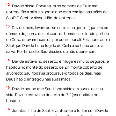
12
Davide disse: Porventura os homens de Ceila me
entregarão a mim e a gente que está comigo nas mãos de
Saul? O Senhor disse: Hão-de entregar.
13
Davide, pois, levantou-se com a sua gente, (que era em
número de) cerca de seiscentos homens, e, tendo partido
de Ceila, erravam incertos por aqui e por ali. Foi anunciado a
Saul que Davide tinha fugido de Ceila e se tinha posto a
salvo. Por tal razão, Saul dissimulou não querer sair.
14
Davide estava no deserto, em lugares muito seguros, e
habitou no monte do deserto de Zif, monte coberto de
arvoredo; Saul todavia procurava-o todos os dias, mas
Deus não o entregou nas suas mãos.
15
Davide soube que Saul tinha saído em busca da sua
vida. Davide estava no deserto de Zif (escondido) no
bosque.
16
Jónatas, filho de Saul, levantou-se e foi ter com Davide