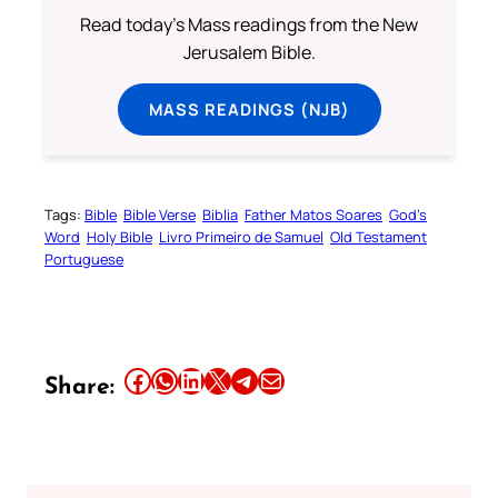
Read today's Mass readings from the New
Jerusalem Bible.
MASS READINGS (NJB)
Tags:
Bible
Bible Verse
Biblia
Father Matos Soares
God’s
Word
Holy Bible
Livro Primeiro de Samuel
Old Testament
Portuguese
Share this article on Facebook
Share this article on WhatsApp
Share this article on LinkedIn
Share this article on X
Share this article on Telegram
Email this Article
Share: