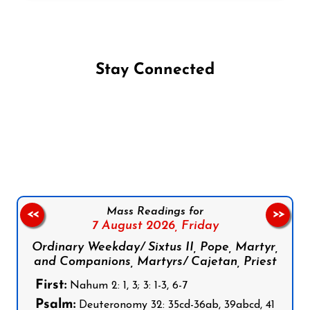
Stay Connected
Follow us on Facebook
Follow us on Instagram
Follow us on X
Subscribe to our YouTube Channel
Follow us on WhatsApp
Mass Readings for
<<
>>
7 August 2026,
Friday
Ordinary Weekday/ Sixtus II, Pope, Martyr,
and Companions, Martyrs/ Cajetan, Priest
First:
Nahum 2: 1, 3; 3: 1-3, 6-7
Psalm:
Deuteronomy 32: 35cd-36ab, 39abcd, 41