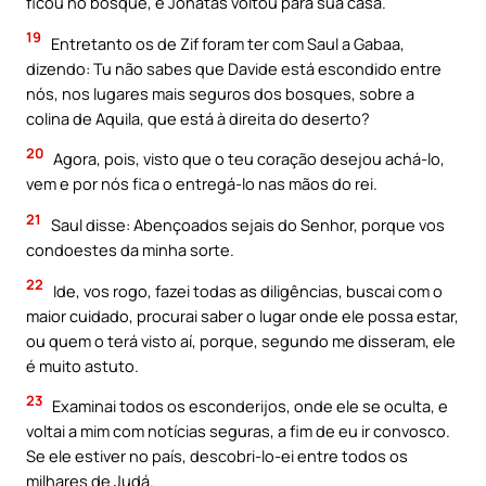
ficou no bosque, e Jónatas voltou para sua casa.
19
Entretanto os de Zif foram ter com Saul a Gabaa,
dizendo: Tu não sabes que Davide está escondido entre
nós, nos lugares mais seguros dos bosques, sobre a
colina de Aquila, que está à direita do deserto?
20
Agora, pois, visto que o teu coração desejou achá-lo,
vem e por nós fica o entregá-lo nas mãos do rei.
21
Saul disse: Abençoados sejais do Senhor, porque vos
condoestes da minha sorte.
22
Ide, vos rogo, fazei todas as diligências, buscai com o
maior cuidado, procurai saber o lugar onde ele possa estar,
ou quem o terá visto aí, porque, segundo me disseram, ele
é muito astuto.
23
Examinai todos os esconderijos, onde ele se oculta, e
voltai a mim com notícias seguras, a fim de eu ir convosco.
Se ele estiver no país, descobri-lo-ei entre todos os
milhares de Judá.