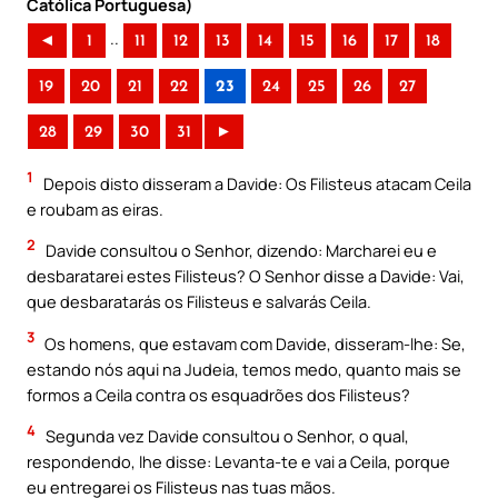
Católica Portuguesa)
..
◄
1
11
12
13
14
15
16
17
18
19
20
21
22
23
24
25
26
27
28
29
30
31
►
1
Depois disto disseram a Davide: Os Filisteus atacam Ceila
e roubam as eiras.
2
Davide consultou o Senhor, dizendo: Marcharei eu e
desbaratarei estes Filisteus? O Senhor disse a Davide: Vai,
que desbaratarás os Filisteus e salvarás Ceila.
3
Os homens, que estavam com Davide, disseram-lhe: Se,
estando nós aqui na Judeia, temos medo, quanto mais se
formos a Ceila contra os esquadrões dos Filisteus?
4
Segunda vez Davide consultou o Senhor, o qual,
respondendo, lhe disse: Levanta-te e vai a Ceila, porque
eu entregarei os Filisteus nas tuas mãos.