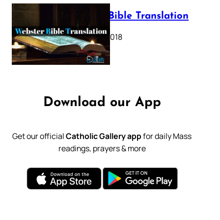
Webster Bible Translation
October 11, 2018
Download our App
Get our official
Catholic Gallery app
for daily Mass
readings, prayers & more