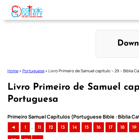
Skip
to
content
Down
Home
»
Portuguese
»
Livro Primeiro de Samuel capitulo – 29 – Bíblia C
Livro Primeiro de Samuel capi
Portuguesa
Primeiro Samuel Capítulos (Portuguese Bible : Bíblia C
..
◄
1
11
12
13
14
15
16
17
18
19