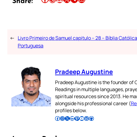
Share:
←
Livro Primeiro de Samuel capitulo – 28 – Bíblia Católic
Portuguesa
Pradeep Augustine
Pradeep Augustine is the founder of C
Readings in multiple languages, praye
spiritual resources since 2013. He ma
alongside his professional career (
Re
profiles below.
Follow Pradeep on Facebook
Follow Pradeep on Instagram
Follow Pradeep on X
Follow Pradeep on LinkedIn
Follow Pradeep on Pinterest
Subscribe to Pradeep’s Youtube Channel
Follow Pradeep on WordPress
Follow Pradeep on GitHub