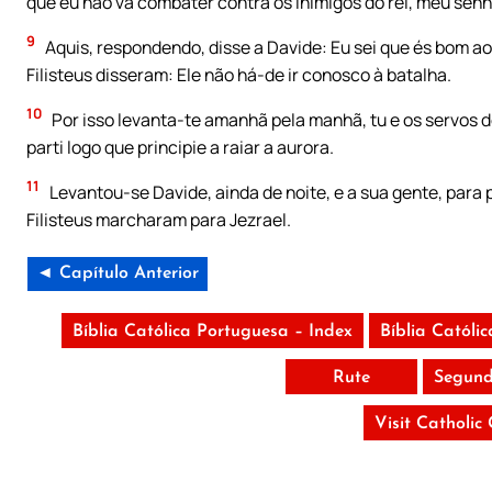
que eu não vá combater contra os inimigos do rei, meu sen
9
Aquis, respondendo, disse a Davide: Eu sei que és bom a
Filisteus disseram: Ele não há-de ir conosco à batalha.
10
Por isso levanta-te amanhã pela manhã, tu e os servos d
parti logo que principie a raiar a aurora.
11
Levantou-se Davide, ainda de noite, e a sua gente, para p
Filisteus marcharam para Jezrael.
◄ Capítulo Anterior
Bíblia Católica Portuguesa – Index
Bíblia Católi
Rute
Segund
Visit Catholic