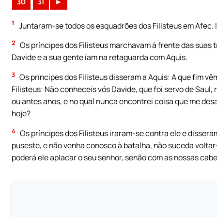
30
31
►
1
Juntaram-se todos os esquadrões dos Filisteus em Afec. 
2
Os príncipes dos Filisteus marchavam à frente das suas 
Davide e a sua gente iam na retaguarda com Aquis.
3
Os príncipes dos Filisteus disseram a Aquis: A que fim v
Filisteus: Não conheceis vós Davide, que foi servo de Saul, 
ou antes anos, e no qual nunca encontrei coisa que me des
hoje?
4
Os príncipes dos Filisteus iraram-se contra ele e disser
puseste, e não venha conosco à batalha, não suceda volt
poderá ele aplacar o seu senhor, senão com as nossas cab