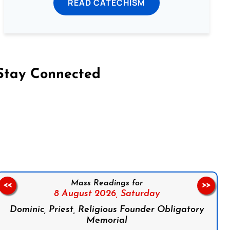
READ CATECHISM
Stay Connected
on Facebook
Follow us on Instagram
Follow us on X
Subscribe to our YouTube Channel
Follow us on WhatsApp
Mass Readings for
<<
>>
8 August 2026,
Saturday
Dominic, Priest, Religious Founder Obligatory
Memorial