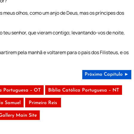
hor?
os meus olhos, como um anjo de Deus, mas os príncipes dos
o teu senhor, que vieram contigo; levantando-vos de noite,
artirem pela manhã e voltarem para o pais dos Filisteus, e os
Próximo Capítulo ►
ca Portuguesa – OT
Bíblia Católica Portuguesa – NT
o Samuel
Primeiro Reis
 Gallery Main Site