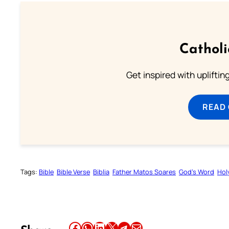
Cathol
Get inspired with uplifti
READ
Tags:
Bible
Bible Verse
Biblia
Father Matos Soares
God’s Word
Hol
Share this article on Facebook
Share this article on WhatsApp
Share this article on LinkedIn
Share this article on X
Share this article on Telegram
Email this Article