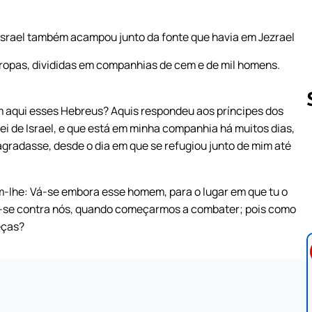
Israel também acampou junto da fonte que havia em Jezrael
tropas, divididas em companhias de cem e de mil homens.
êm aqui esses Hebreus? Aquis respondeu aos príncipes dos
rei de Israel, e que está em minha companhia há muitos dias,
agradasse, desde o dia em que se refugiou junto de mim até
Follow us 
am-lhe: Vá-se embora esse homem, para o lugar em que tu o
ar-se contra nós, quando começarmos a combater; pois como
eças?