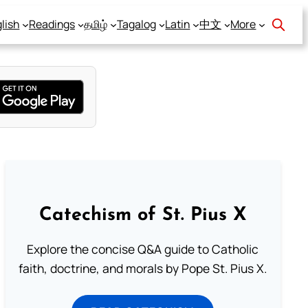
lish
Readings
தமிழ்
Tagalog
Latin
中文
More
Catechism of St. Pius X
Explore the concise Q&A guide to Catholic
faith, doctrine, and morals by Pope St. Pius X.