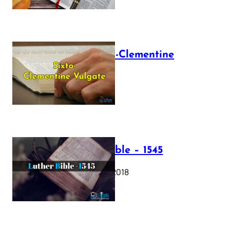
The Sixto-Clementine
Vulgate
July 12, 2025
Luther Bible – 1545
October 17, 2018