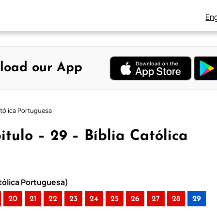
Eng
load our App
atólica Portuguesa
tulo – 29 – Bíblia Católica
atólica Portuguesa)
20
21
22
23
24
25
26
27
28
29