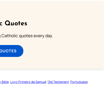
ic Quotes
ng Catholic quotes every day.
 QUOTES
y Bible
Livro Primeiro de Samuel
Old Testament
Portuguese