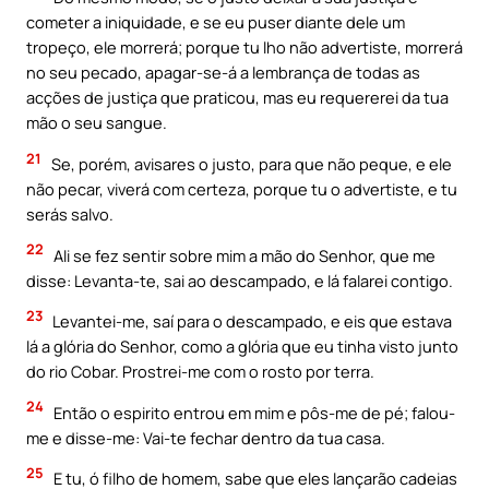
cometer a iniquidade, e se eu puser diante dele um
tropeço, ele morrerá; porque tu lho não advertiste, morrerá
no seu pecado, apagar-se-á a lembrança de todas as
acções de justiça que praticou, mas eu requererei da tua
mão o seu sangue.
21
Se, porém, avisares o justo, para que não peque, e ele
não pecar, viverá com certeza, porque tu o advertiste, e tu
serás salvo.
22
Ali se fez sentir sobre mim a mão do Senhor, que me
disse: Levanta-te, sai ao descampado, e lá falarei contigo.
23
Levantei-me, saí para o descampado, e eis que estava
lá a glória do Senhor, como a glória que eu tinha visto junto
do rio Cobar. Prostrei-me com o rosto por terra.
24
Então o espirito entrou em mim e pôs-me de pé; falou-
me e disse-me: Vai-te fechar dentro da tua casa.
25
E tu, ó filho de homem, sabe que eles lançarão cadeias