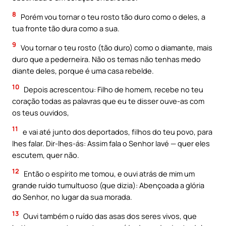
8
Porém vou tornar o teu rosto tão duro como o deles, a
tua fronte tão dura como a sua.
9
Vou tornar o teu rosto (tão duro) como o diamante, mais
duro que a pederneira. Não os temas não tenhas medo
diante deles, porque é uma casa rebelde.
10
Depois acrescentou: Filho de homem, recebe no teu
coração todas as palavras que eu te disser ouve-as com
os teus ouvidos,
11
e vai até junto dos deportados, filhos do teu povo, para
lhes falar. Dir-lhes-ás: Assim fala o Senhor Iavé — quer eles
escutem, quer não.
12
Então o espírito me tomou, e ouvi atrás de mim um
grande ruído tumultuoso (que dizia): Abençoada a glória
do Senhor, no lugar da sua morada.
13
Ouvi também o ruído das asas dos seres vivos, que