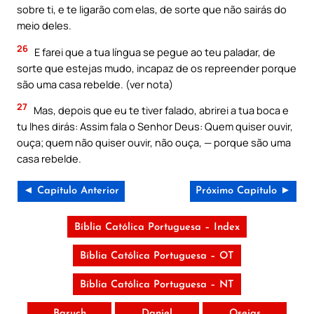
sobre ti, e te ligarão com elas, de sorte que não sairás do
meio deles.
26
E farei que a tua língua se pegue ao teu paladar, de
sorte que estejas mudo, incapaz de os repreender porque
são uma casa rebelde. (ver nota)
27
Mas, depois que eu te tiver falado, abrirei a tua boca e
tu lhes dirás: Assim fala o Senhor Deus: Quem quiser ouvir,
ouça; quem não quiser ouvir, não ouça, — porque são uma
casa rebelde.
◄ Capítulo Anterior
Próximo Capítulo ►
Bíblia Católica Portuguesa – Index
Bíblia Católica Portuguesa – OT
Bíblia Católica Portuguesa – NT
Baruch
Daniel
Oseias