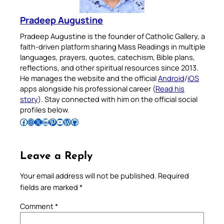
Pradeep Augustine
Pradeep Augustine is the founder of Catholic Gallery, a
faith-driven platform sharing Mass Readings in multiple
languages, prayers, quotes, catechism, Bible plans,
reflections, and other spiritual resources since 2013.
He manages the website and the official
Android
/
iOS
apps alongside his professional career (
Read his
story
). Stay connected with him on the official social
profiles below.
Follow Pradeep on Facebook
Follow Pradeep on Instagram
Follow Pradeep on X
Follow Pradeep on LinkedIn
Follow Pradeep on Pinterest
Subscribe to Pradeep’s Youtube Channel
Follow Pradeep on WordPress
Follow Pradeep on GitHub
Leave a Reply
Your email address will not be published.
Required
fields are marked
*
Comment
*