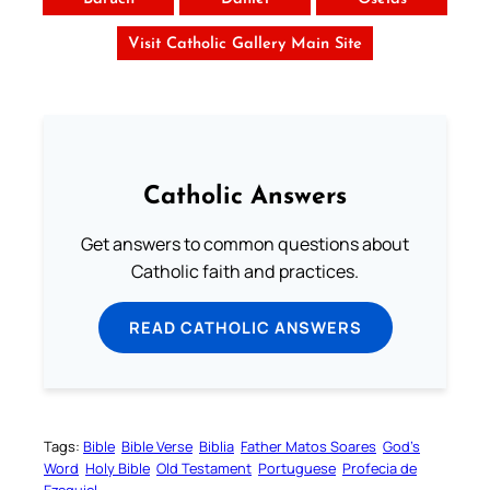
Visit Catholic Gallery Main Site
Catholic Answers
Get answers to common questions about
Catholic faith and practices.
READ CATHOLIC ANSWERS
Tags:
Bible
Bible Verse
Biblia
Father Matos Soares
God’s
Word
Holy Bible
Old Testament
Portuguese
Profecia de