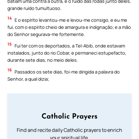
batiam uma contra a outra, e o ruído das rodas junto deles,
grande ruído tumultuoso.
14
E o espírito levantou-me e levou-me consigo, e eu me
fui, com o espírito cheio de amargura e indignação; e a mão
do Senhor segurava-me fortemente.
15
Fui ter com os deportados, a Tel-Abib, onde estavam
instalados, junto do rio Cobar, e permaneci estupefacto,
durante sete dias, no meio deles.
16
Passados os sete dias, foi-me dirigida a palavra do
Senhor, a qual dizia;
Catholic Prayers
Find and recite daily Catholic prayers to enrich
your spiritual life.