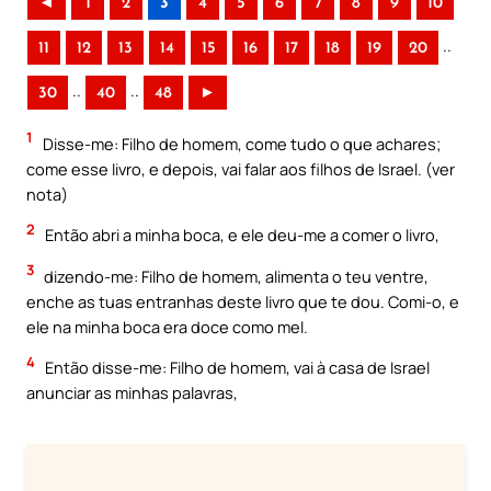
◄
1
2
3
4
5
6
7
8
9
10
..
11
12
13
14
15
16
17
18
19
20
..
..
30
40
48
►
1
Disse-me: Filho de homem, come tudo o que achares;
come esse livro, e depois, vai falar aos filhos de Israel. (ver
nota)
2
Então abri a minha boca, e ele deu-me a comer o livro,
3
dizendo-me: Filho de homem, alimenta o teu ventre,
enche as tuas entranhas deste livro que te dou. Comi-o, e
ele na minha boca era doce como mel.
4
Então disse-me: Filho de homem, vai à casa de Israel
anunciar as minhas palavras,