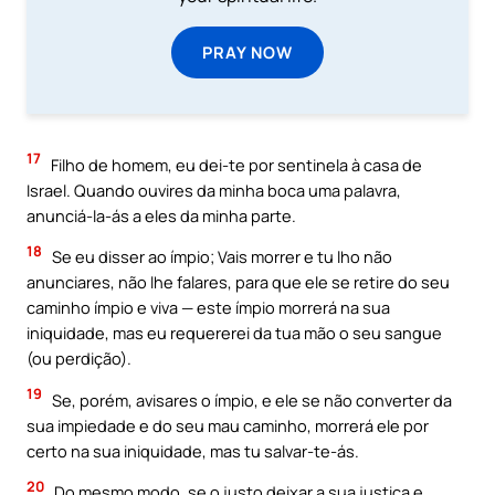
PRAY NOW
17
Filho de homem, eu dei-te por sentinela à casa de
Israel. Quando ouvires da minha boca uma palavra,
anunciá-la-ás a eles da minha parte.
18
Se eu disser ao ímpio; Vais morrer e tu lho não
anunciares, não lhe falares, para que ele se retire do seu
caminho ímpio e viva — este ímpio morrerá na sua
iniquidade, mas eu requererei da tua mão o seu sangue
(ou perdição).
19
Se, porém, avisares o ímpio, e ele se não converter da
sua impiedade e do seu mau caminho, morrerá ele por
certo na sua iniquidade, mas tu salvar-te-ás.
20
Do mesmo modo, se o justo deixar a sua justiça e