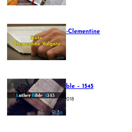
The Sixto-Clementine
Vulgate
July 12, 2025
Luther Bible – 1545
October 17, 2018