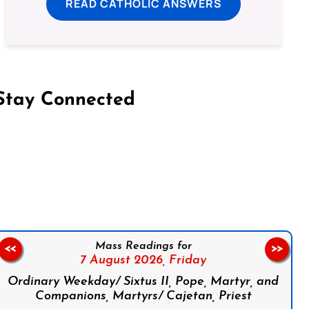
READ CATHOLIC ANSWERS
Stay Connected
on Facebook
Follow us on Instagram
Follow us on X
Subscribe to our YouTube Channel
Follow us on WhatsApp
Mass Readings for
<<
>>
7 August 2026,
Friday
Ordinary Weekday/ Sixtus II, Pope, Martyr, and
Companions, Martyrs/ Cajetan, Priest