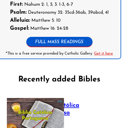
First:
Nahum 2: 1, 3; 3: 1-3, 6-7
Psalm:
Deuteronomy 32: 35cd-36ab, 39abcd, 41
Alleluia:
Matthew 5: 10
Gospel:
Matthew 16: 24-28
FULL MASS READINGS
*This is a free service provided by Catholic Gallery.
Get it here
Recently added Bibles
Bíblia Católica
Portuguesa
July 16, 2025