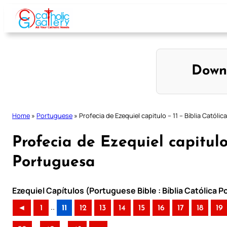
Skip
to
content
Down
Home
»
Portuguese
»
Profecia de Ezequiel capitulo – 11 – Bíblia Católi
Profecia de Ezequiel capitulo 
Portuguesa
Ezequiel Capítulos (Portuguese Bible : Bíblia Católica 
..
◄
1
11
12
13
14
15
16
17
18
19