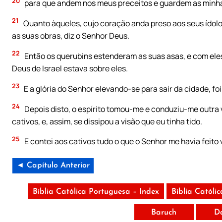
20
para que andem nos meus preceitos e guardem as minhas
21
Quanto àqueles, cujo coração anda preso aos seus ídolo
as suas obras, diz o Senhor Deus.
22
Então os querubins estenderam as suas asas, e com ele
Deus de Israel estava sobre eles.
23
E a glória do Senhor elevando-se para sair da cidade, fo
24
Depois disto, o espírito tomou-me e conduziu-me outra v
cativos, e, assim, se dissipou a visão que eu tinha tido.
25
E contei aos cativos tudo o que o Senhor me havia feito 
◄ Capítulo Anterior
Bíblia Católica Portuguesa – Index
Bíblia Católi
Baruch
D