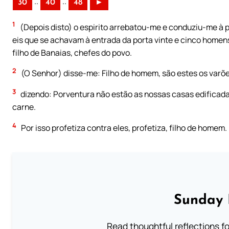
..
..
30
40
48
►
1
(Depois disto) o espirito arrebatou-me e conduziu-me à po
eis que se achavam à entrada da porta vinte e cinco homens, 
filho de Banaias, chefes do povo.
2
(O Senhor) disse-me: Filho de homem, são estes os varõ
3
dizendo: Porventura não estão as nossas casas edificadas
carne.
4
Por isso profetiza contra eles, profetiza, filho de homem.
Sunday 
Read thoughtful reflections f