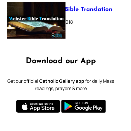
Webster Bible Translation
October 11, 2018
Download our App
Get our official
Catholic Gallery app
for daily Mass
readings, prayers & more