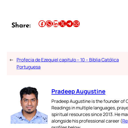
Share this article on Facebook
Share this article on WhatsApp
Share this article on LinkedIn
Share this article on X
Share this article on Telegram
Email this Article
Share:
←
Profecia de Ezequiel capitulo – 10 – Bíblia Católica
Portuguesa
Pradeep Augustine
Pradeep Augustine is the founder of C
Readings in multiple languages, praye
spiritual resources since 2013. He ma
alongside his professional career (
Re
profiles below.