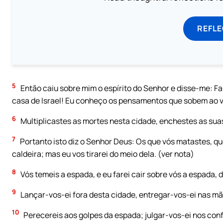
REFL
5
Então caiu sobre mim o espírito do Senhor e disse-me: Fala
casa de Israel! Eu conheço os pensamentos que sobem ao v
6
Multiplicastes as mortes nesta cidade, enchestes as sua
7
Portanto isto diz o Senhor Deus: Os que vós matastes, que
caldeira; mas eu vos tirarei do meio dela. (ver nota)
8
Vós temeis a espada, e eu farei cair sobre vós a espada, 
9
Lançar-vos-ei fora desta cidade, entregar-vos-ei nas mão
10
Perecereis aos golpes da espada; julgar-vos-ei nos confi