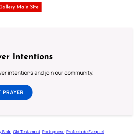
 Gallery Main Site
er Intentions
ayer intentions and join our community.
T PRAYER
y Bible
Old Testament
Portuguese
Profecia de Ezequiel