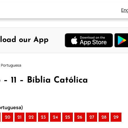
Eng
load our App
ca Portuguesa
– 11 – Bíblia Católica
Portuguesa)
20
21
22
23
24
25
26
27
28
29