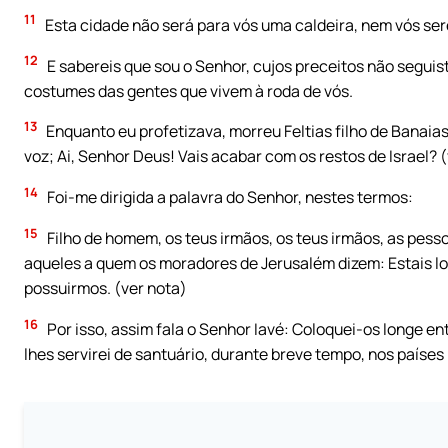
11
Esta cidade não será para vós uma caldeira, nem vós serei
12
E sabereis que sou o Senhor, cujos preceitos não seguis
costumes das gentes que vivem à roda de vós.
13
Enquanto eu profetizava, morreu Feltias filho de Banaias
voz; Ai, Senhor Deus! Vais acabar com os restos de Israel? 
14
Foi-me dirigida a palavra do Senhor, nestes termos:
15
Filho de homem, os teus irmãos, os teus irmãos, as pesso
aqueles a quem os moradores de Jerusalém dizem: Estais lon
possuirmos. (ver nota)
16
Por isso, assim fala o Senhor Iavé: Coloquei-os longe e
lhes servirei de santuário, durante breve tempo, nos países