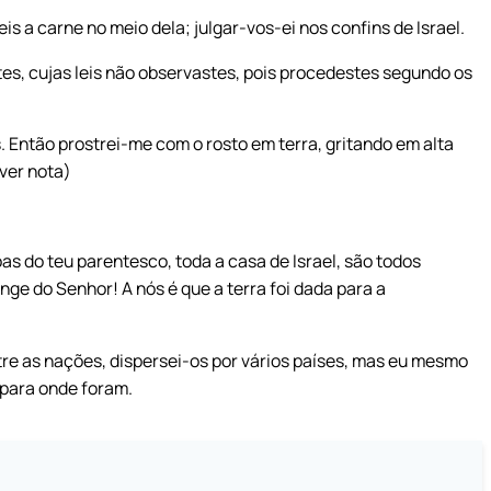
s a carne no meio dela; julgar-vos-ei nos confins de Israel.
tes, cujas leis não observastes, pois procedestes segundo os
. Então prostrei-me com o rosto em terra, gritando em alta
(ver nota)
as do teu parentesco, toda a casa de Israel, são todos
ge do Senhor! A nós é que a terra foi dada para a
ntre as nações, dispersei-os por vários países, mas eu mesmo
 para onde foram.