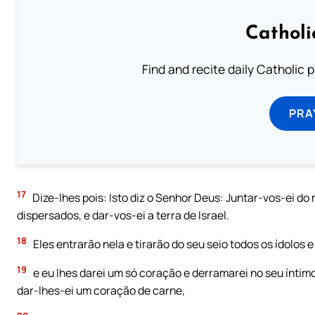
Catholi
Find and recite daily Catholic pr
PRA
17
Dize-lhes pois: Isto diz o Senhor Deus: Juntar-vos-ei do 
dispersados, e dar-vos-ei a terra de Israel.
18
Eles entrarão nela e tirarão do seu seio todos os ídolos
19
e eu lhes darei um só coração e derramarei no seu íntimo
dar-lhes-ei um coração de carne,