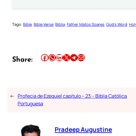
Tags:
Bible
Bible Verse
Biblia
Father Matos Soares
God’s Word
Hol
Share this article on Facebook
Share this article on WhatsApp
Share this article on LinkedIn
Share this article on X
Share this article on Telegram
Email this Article
Share:
←
Profecia de Ezequiel capitulo – 23 – Bíblia Católica
Portuguesa
Pradeep Augustine