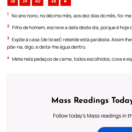
..
38
39
40
48
►
1
No ano nono, no décimo mês, aos dez dias do mês, foi-me 
2
Filho de homem, escreve a data deste dia, porque é hoje q
3
Expõe à casa (de Israel) rebelde esta parábola. Assim lhe
põe-na, digo, e deita-lhe água dentro.
4
Mete nela pedaços de carne, todos escolhidos, coxa e e
Mass Readings Today
Follow today's Mass readings in t