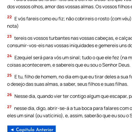
dos vossos olhos, amor das vossas almas. Os vossos filhos e
22
E vós fareis como eu fiz; não cobrireis o rosto (com véu
nota)
23
tereis os vossos turbantes nas vossas cabeças, e calçad
consumir-vos-eis nas vossas iniquidades e gemereis uns d
24
Ezequiel será para vós um sinal; tudo o que ele fez (na 
coisas acontecerem, e sabereis que eu sou o Senhor Deus.
25
E tu, filho de homem, no dia em que eu tirar deles a sua fo
o desejo das suas almas, a saber, seus filhos e suas filhas.
26
Nesse dia, quando vier ter contigo algum que escapar, p
27
nesse dia, digo, abrir-se-á a tua boca para falares com o
eles um sinal (ou vatícinio), e, assim, saberão que eu sou o 
◄ Capítulo Anterior