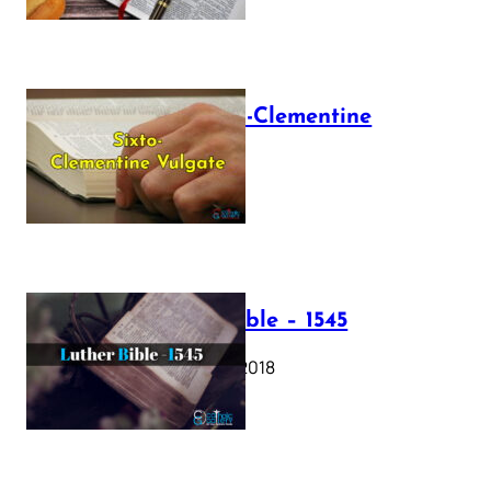
The Sixto-Clementine
Vulgate
July 12, 2025
Luther Bible – 1545
October 17, 2018