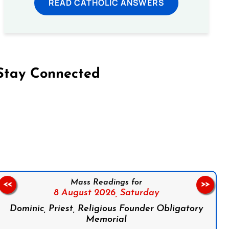
READ CATHOLIC ANSWERS
Stay Connected
on Facebook
Follow us on Instagram
Follow us on X
Subscribe to our YouTube Channel
Follow us on WhatsApp
Mass Readings for
<<
>>
8 August 2026,
Saturday
Dominic, Priest, Religious Founder Obligatory
Memorial