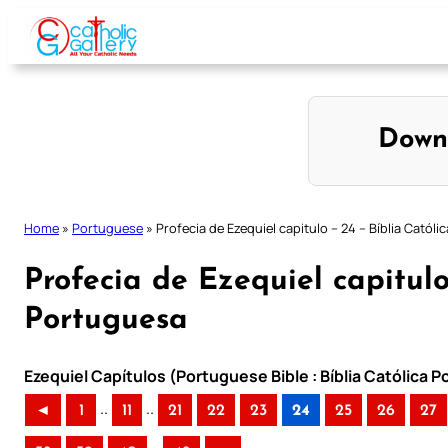
Skip
to
content
Down
Home
»
Portuguese
»
Profecia de Ezequiel capitulo – 24 – Bíblia Catól
Profecia de Ezequiel capitulo
Portuguesa
Ezequiel Capítulos (Portuguese Bible : Bíblia Católica 
..
..
◄
1
11
21
22
23
24
25
26
27