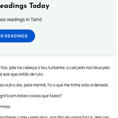
Readings Today
s readings in Tamil.
SS READINGS
tos; põe na cabeça o teu turbante, o calçado nos teus pés;
 aos que estão de luto.
o outro dia, pela manhã, fiz o que me tinha sido ordenado.
ignificam estas coisas que fazes?
ermos;
u profanar o meu santuário, orgulho da vossa força, delícias