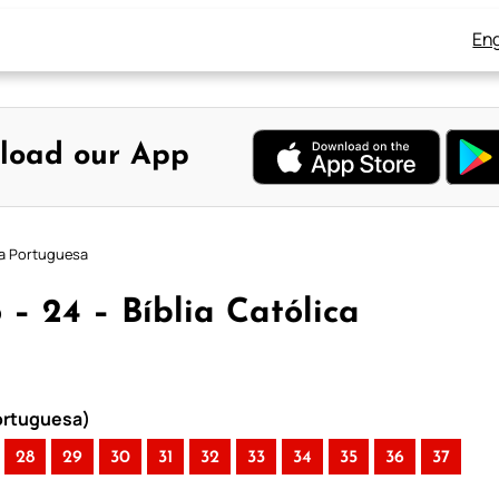
Eng
load our App
ica Portuguesa
 – 24 – Bíblia Católica
Portuguesa)
28
29
30
31
32
33
34
35
36
37