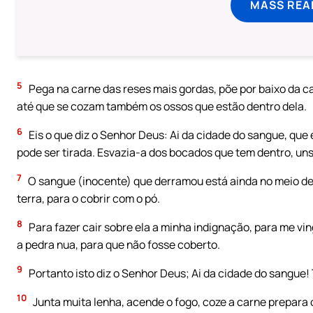
MASS REA
5
Pega na carne das reses mais gordas, põe por baixo da c
até que se cozam também os ossos que estão dentro dela.
6
Eis o que diz o Senhor Deus: Ai da cidade do sangue, qu
pode ser tirada. Esvazia-a dos bocados que tem dentro, uns 
7
O sangue (inocente) que derramou está ainda no meio de
terra, para o cobrir com o pó.
8
Para fazer cair sobre ela a minha indignação, para me v
a pedra nua, para que não fosse coberto.
9
Portanto isto diz o Senhor Deus; Ai da cidade do sangue
10
Junta muita lenha, acende o fogo, coze a carne prepara