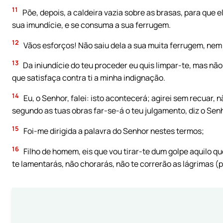
11
Põe, depois, a caldeira vazia sobre as brasas, para que e
sua imundície, e se consuma a sua ferrugem.
12
Vãos esforços! Não saiu dela a sua muita ferrugem, nem 
13
Da iniundície do teu proceder eu quis limpar-te, mas não
que satisfaça contra ti a minha indignação.
14
Eu, o Senhor, falei: isto acontecerá; agirei sem recuar,
segundo as tuas obras far-se-á o teu julgamento, diz o Sen
15
Foi-me dirigida a palavra do Senhor nestes termos;
16
Filho de homem, eis que vou tirar-te dum golpe aquilo qu
te lamentarás, não chorarás, não te correrão as lágrimas (p