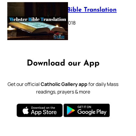
Webster Bible Translation
October 11, 2018
Download our App
Get our official
Catholic Gallery app
for daily Mass
readings, prayers & more