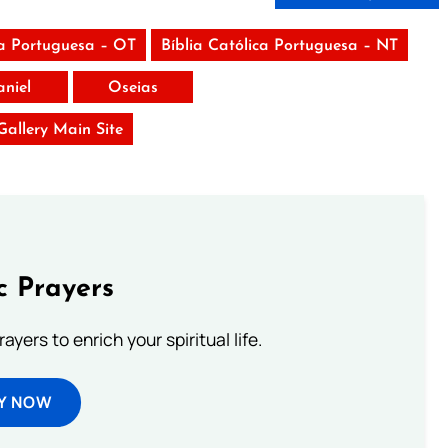
ca Portuguesa – OT
Bíblia Católica Portuguesa – NT
aniel
Oseias
 Gallery Main Site
c Prayers
ayers to enrich your spiritual life.
Y NOW