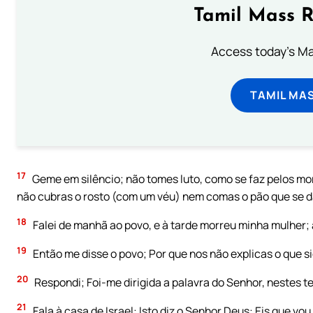
Tamil Mass 
Access today's Mas
TAMIL MA
17
Geme em silêncio; não tomes luto, como se faz pelos mor
não cubras o rosto (com um véu) nem comas o pão que se dá
18
Falei de manhã ao povo, e à tarde morreu minha mulher; a
19
Então me disse o povo; Por que nos não explicas o que s
20
Respondi; Foi-me dirigida a palavra do Senhor, nestes t
21
Fala à casa de Israel: Isto diz o Senhor Deus: Eis que vo