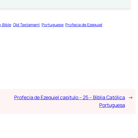
y Bible
Old Testament
Portuguese
Profecia de Ezequiel
Profecia de Ezequiel capitulo – 25 – Bíblia Católica
→
Portuguesa