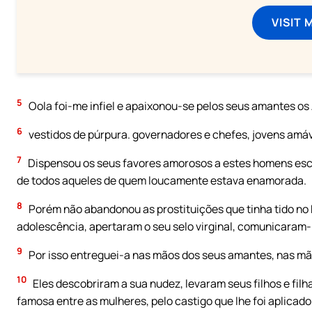
VISIT 
5
Oola foi-me infiel e apaixonou-se pelos seus amantes os A
6
vestidos de púrpura. governadores e chefes, jovens amáv
7
Dispensou os seus favores amorosos a estes homens escol
de todos aqueles de quem loucamente estava enamorada.
8
Porém não abandonou as prostituições que tinha tido no E
adolescência, apertaram o seu selo virginal, comunicaram-
9
Por isso entreguei-a nas mãos dos seus amantes, nas mãos
10
Eles descobriram a sua nudez, levaram seus filhos e filh
famosa entre as mulheres, pelo castigo que lhe foi aplicado