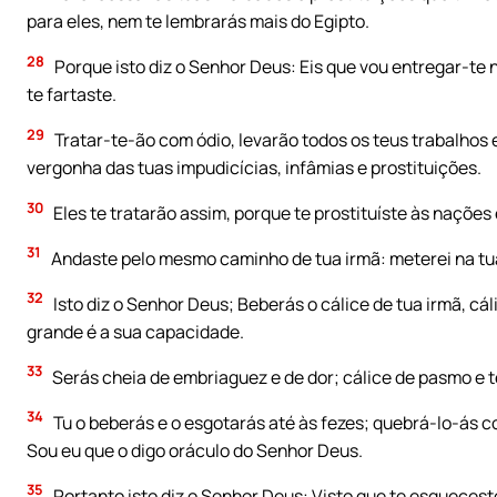
para eles, nem te lembrarás mais do Egipto.
28
Porque isto diz o Senhor Deus: Eis que vou entregar-t
te fartaste.
29
Tratar-te-ão com ódio, levarão todos os teus trabalhos 
vergonha das tuas impudicícias, infâmias e prostituições.
30
Eles te tratarão assim, porque te prostituíste às nações
31
Andaste pelo mesmo caminho de tua irmã: meterei na tua
32
Isto diz o Senhor Deus; Beberás o cálice de tua irmã, cál
grande é a sua capacidade.
33
Serás cheia de embriaguez e de dor; cálice de pasmo e te
34
Tu o beberás e o esgotarás até às fezes; quebrá-lo-ás c
Sou eu que o digo oráculo do Senhor Deus.
35
Portanto isto diz o Senhor Deus: Visto que te esquecest