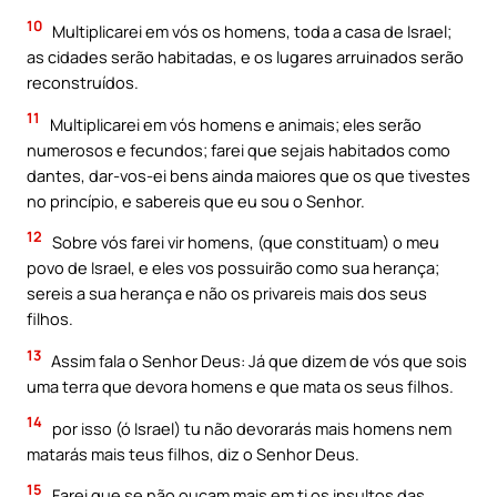
10
Multiplicarei em vós os homens, toda a casa de Israel;
as cidades serão habitadas, e os lugares arruinados serão
reconstruídos.
11
Multiplicarei em vós homens e animais; eles serão
numerosos e fecundos; farei que sejais habitados como
dantes, dar-vos-ei bens ainda maiores que os que tivestes
no princípio, e sabereis que eu sou o Senhor.
12
Sobre vós farei vir homens, (que constituam) o meu
povo de Israel, e eles vos possuirão como sua herança;
sereis a sua herança e não os privareis mais dos seus
filhos.
13
Assim fala o Senhor Deus: Já que dizem de vós que sois
uma terra que devora homens e que mata os seus filhos.
14
por isso (ó Israel) tu não devorarás mais homens nem
matarás mais teus filhos, diz o Senhor Deus.
15
Farei que se não ouçam mais em ti os insultos das