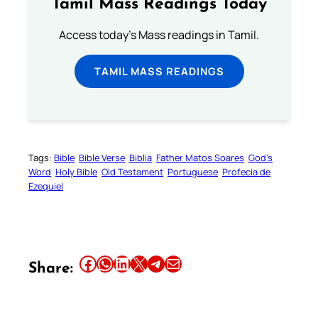
Tamil Mass Readings Today
Access today's Mass readings in Tamil.
TAMIL MASS READINGS
Tags:
Bible
Bible Verse
Biblia
Father Matos Soares
God’s
Word
Holy Bible
Old Testament
Portuguese
Profecia de
Ezequiel
Share this article on Facebook
Share this article on WhatsApp
Share this article on LinkedIn
Share this article on X
Share this article on Telegram
Email this Article
Share: