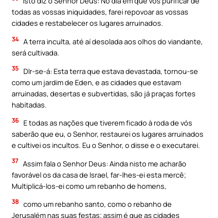
Isto diz o Senhor Deus: No dia em que vos purificar de
todas as vossas iniquidades, farei repovoar as vossas
cidades e restabelecer os lugares arruinados.
34
A terra inculta, até aí desolada aos olhos do viandante,
será cultivada.
35
Dlr-se-á: Esta terra que estava devastada, tornou-se
como um jardim de Eden, e as cidades que estavam
arruinadas, desertas e subvertidas, são já praças fortes
habitadas.
36
E todas as nações que tiverem ficado à roda de vós
saberão que eu, o Senhor, restaurei os lugares arruinados
e cultivei os incultos. Eu o Senhor, o disse e o executarei.
37
Assim fala o Senhor Deus: Ainda nisto me acharão
favorável os da casa de Israel, far-lhes-ei esta mercê;
Multiplicá-los-ei como um rebanho de homens,
38
como um rebanho santo, como o rebanho de
Jerusalém nas suas festas; assim é que as cidades