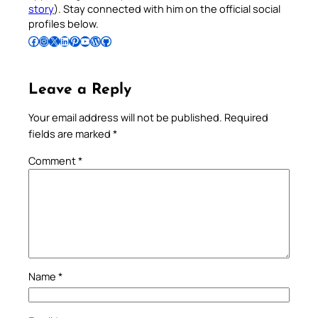
story
). Stay connected with him on the official social
profiles below.
Follow Pradeep on Facebook
Follow Pradeep on Instagram
Follow Pradeep on X
Follow Pradeep on LinkedIn
Follow Pradeep on Pinterest
Subscribe to Pradeep’s Youtube Channel
Follow Pradeep on WordPress
Follow Pradeep on GitHub
Leave a Reply
Your email address will not be published.
Required
fields are marked
*
Comment
*
Name
*