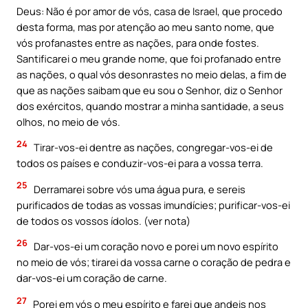
Deus: Não é por amor de vós, casa de Israel, que procedo
desta forma, mas por atenção ao meu santo nome, que
vós profanastes entre as nações, para onde fostes.
Santificarei o meu grande nome, que foi profanado entre
as nações, o qual vós desonrastes no meio delas, a fim de
que as nações saibam que eu sou o Senhor, diz o Senhor
dos exércitos, quando mostrar a minha santidade, a seus
olhos, no meio de vós.
24
Tirar-vos-ei dentre as nações, congregar-vos-ei de
todos os países e conduzir-vos-ei para a vossa terra.
25
Derramarei sobre vós uma água pura, e sereis
purificados de todas as vossas imundícies; purificar-vos-ei
de todos os vossos ídolos. (ver nota)
26
Dar-vos-ei um coração novo e porei um novo espírito
no meio de vós; tirarei da vossa carne o coração de pedra e
dar-vos-ei um coração de carne.
27
Porei em vós o meu espírito e farei que andeis nos