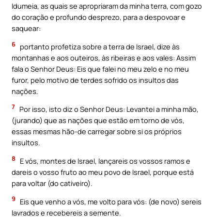
Idumeia, as quais se apropriaram da minha terra, com gozo
do coração e profundo desprezo, para a despovoar e
saquear:
6
portanto profetiza sobre a terra de Israel, dize às
montanhas e aos outeiros, às ribeiras e aos vales: Assim
fala o Senhor Deus: Eis que falei no meu zelo e no meu
furor, pelo motivo de terdes sofrido os insultos das
nações.
7
Por isso, isto diz o Senhor Deus: Levantei a minha mão,
(jurando) que as nações que estão em torno de vós,
essas mesmas hão-de carregar sobre si os próprios
insultos.
8
E vós, montes de Israel, lançareis os vossos ramos e
dareis o vosso fruto ao meu povo de Israel, porque está
para voltar (do cativeiro).
9
Eis que venho a vós, me volto para vós: (de novo) sereis
lavrados e recebereis a semente.