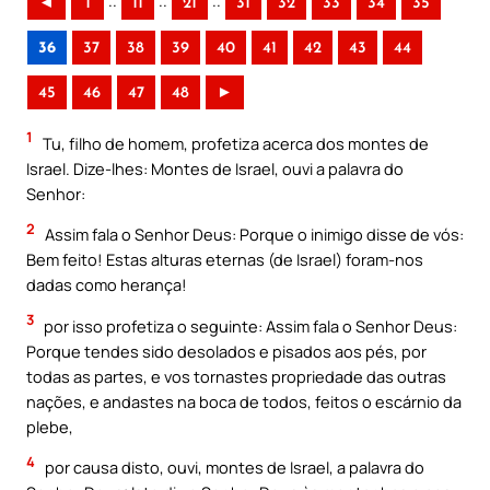
..
..
..
◄
1
11
21
31
32
33
34
35
36
37
38
39
40
41
42
43
44
45
46
47
48
►
1
Tu, filho de homem, profetiza acerca dos montes de
Israel. Dize-lhes: Montes de Israel, ouvi a palavra do
Senhor:
2
Assim fala o Senhor Deus: Porque o inimigo disse de vós:
Bem feito! Estas alturas eternas (de Israel) foram-nos
dadas como herança!
3
por isso profetiza o seguinte: Assim fala o Senhor Deus:
Porque tendes sido desolados e pisados aos pés, por
todas as partes, e vos tornastes propriedade das outras
nações, e andastes na boca de todos, feitos o escárnio da
plebe,
4
por causa disto, ouvi, montes de Israel, a palavra do