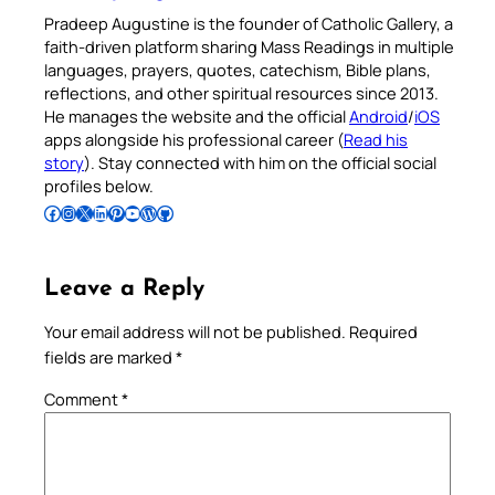
Pradeep Augustine is the founder of Catholic Gallery, a
faith-driven platform sharing Mass Readings in multiple
languages, prayers, quotes, catechism, Bible plans,
reflections, and other spiritual resources since 2013.
He manages the website and the official
Android
/
iOS
apps alongside his professional career (
Read his
story
). Stay connected with him on the official social
profiles below.
Follow Pradeep on Facebook
Follow Pradeep on Instagram
Follow Pradeep on X
Follow Pradeep on LinkedIn
Follow Pradeep on Pinterest
Subscribe to Pradeep’s Youtube Channel
Follow Pradeep on WordPress
Follow Pradeep on GitHub
Leave a Reply
Your email address will not be published.
Required
fields are marked
*
Comment
*