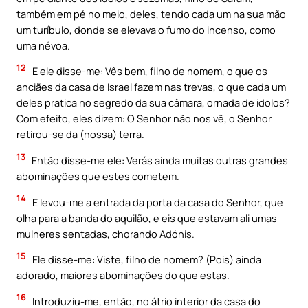
também em pé no meio, deles, tendo cada um na sua mão
um turíbulo, donde se elevava o fumo do incenso, como
uma névoa.
12
E ele disse-me: Vês bem, filho de homem, o que os
anciães da casa de Israel fazem nas trevas, o que cada um
deles pratica no segredo da sua câmara, ornada de ídolos?
Com efeito, eles dizem: O Senhor não nos vê, o Senhor
retirou-se da (nossa) terra.
13
Então disse-me ele: Verás ainda muitas outras grandes
abominações que estes cometem.
14
E levou-me a entrada da porta da casa do Senhor, que
olha para a banda do aquilão, e eis que estavam ali umas
mulheres sentadas, chorando Adónis.
15
Ele disse-me: Viste, filho de homem? (Pois) ainda
adorado, maiores abominações do que estas.
16
Introduziu-me, então, no átrio interior da casa do