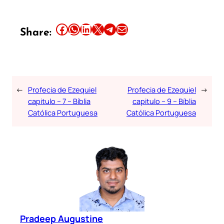
Share this article on Facebook
Share this article on WhatsApp
Share this article on LinkedIn
Share this article on X
Share this article on Telegram
Email this Article
Share:
←
Profecia de Ezequiel
Profecia de Ezequiel
→
capitulo – 7 – Bíblia
capitulo – 9 – Bíblia
Católica Portuguesa
Católica Portuguesa
Pradeep Augustine