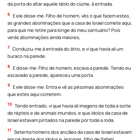
da porta do altar aquele ídolo do ciúme, à entrada.
6
E ele disse-me: Filho de homem, vês o que fazem estes,
as grandes abominações que a casa de Israel comete aqui,
para que me retire para longe do meu santuário? Pois
verás abominações ainda maiores,
7
Conduziu-me à entrada do átrio, e vi que havia ali um
buraco na parede.
8
E disse-me: Filho de homem, escava a parede. Tendo eu
escavado a parede, apareceu uma porta.
9
E ele disse-me: Entra e vê as péssimas abominações
que estes aqui cometem.
10
Tendo entrado, vi que havia ali imagens de toda a sorte
de répteis e de animais imundos, e que ídolos da casa de
Israel estavam pintados na parede por toda a roda.
11
Setenta homens dos anciães da casa de Israel estavam
em pé diante dos ídolos e Jezomas, filho de Safam,