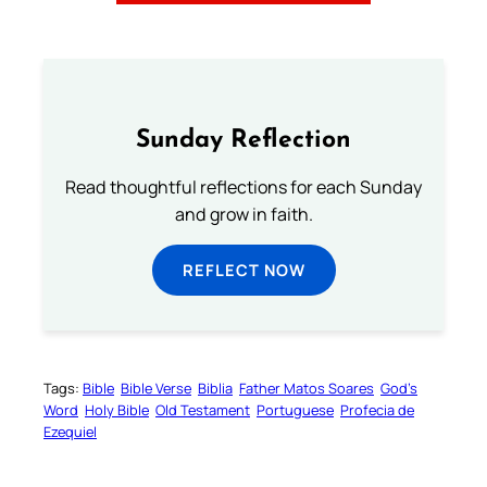
Sunday Reflection
Read thoughtful reflections for each Sunday
and grow in faith.
REFLECT NOW
Tags:
Bible
Bible Verse
Biblia
Father Matos Soares
God’s
Word
Holy Bible
Old Testament
Portuguese
Profecia de
Ezequiel