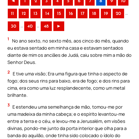
◄
1
2
3
4
5
6
7
8
9
10
..
11
12
13
14
15
16
17
18
19
20
..
..
30
40
48
►
1
No ano sexto, no sexto mês, aos cinco do mês, quando
eu estava sentado em minha casa e estavam sentados
diante de mim os anciães de Judá, caiu sobre mim a mão do
Senhor Deus.
2
E tive uma visão; Era uma figura que tinha o aspecto de
fogo; dos seus rins para baixo, era de fogo; e dos rins para
cima, era como uma luz resplandecente, como um metal
brilhante.
3
E estendeu uma semelhança de mão, tomou-me por
uma madeixa da minha cabeça; e o espírito levantou-me
entre a terra e o céu, e levou-me a Jerusalém, em visões
divinas, pondo-me junto da porta interior que olha para a
banda do aquilão, onde tinha sido colocado o ídolo do