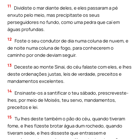
11
Dividiste o mar diante deles, e eles passaram a pé
enxuto pelo meio, mas precipitaste os seus
perseguidores no fundo, como uma pedra que caí em
águas profundas.
12
Foste o seu condutor de dia numa coluna de nuvem, e
de noite numa coluna de fogo, para conhecerem o
caminho por onde deviam seguir.
13
Deceste ao monte Sinai, do céu falaste com eles, e lhes
deste ordenações justas, leis de verdade, preceitos e
mandamentos excelentes.
14
Ensinaste-os a santificar o teu sábado, prescreveste-
lhes, por meio de Moisés, teu servo, mandamentos,
preceitos e lei.
15
Tu lhes deste também o pão do céu, quando tiveram
fome, e lhes fizeste brotar água dum rochedo, quando
tiveram sede, e lhes disseste que entrassem e