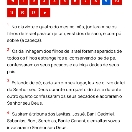
◄
1
2
3
4
5
6
7
8
9
10
11
12
13
►
1
No dia vinte e quatro do mesmo mês, juntaram-se os
filhos de Israel para um jejum, vestidos de saco, e com pó
sobre (a cabeça).
2
Os da linhagem dos filhos de Israel foram separados de
todos os filhos estrangeiros e, conservando-se de pé,
confessaram os seus pecados e as iniquidades de seus
pais.
3
Estando de pé, cada um em seu lugar, leu-se o livro da lei
do Senhor seu Deus durante um quarto do dia, e durante
outro quarto confessaram os seus pecados e adoraram o
Senhor seu Deus.
4
Subiram à tribuna dos Levitas, Josué, Bani, Cedmiel,
Sabanias, Boni, Serebías, Bani e Canani, e em altas vozes
invocaram o Senhor seu Deus.