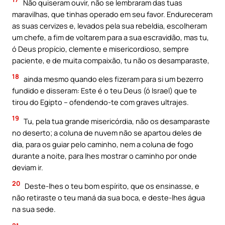
Não quiseram ouvir, não se lembraram das tuas
maravilhas, que tinhas operado em seu favor. Endureceram
as suas cervizes e, levados pela sua rebeldia, escolheram
um chefe, a fim de voltarem para a sua escravidão, mas tu,
ó Deus propício, clemente e misericordioso, sempre
paciente, e de muita compaixão, tu não os desamparaste,
18
ainda mesmo quando eles fizeram para si um bezerro
fundido e disseram: Este é o teu Deus (ó Israel) que te
tirou do Egipto – ofendendo-te com graves ultrajes.
19
Tu, pela tua grande misericórdia, não os desamparaste
no deserto; a coluna de nuvem não se apartou deles de
dia, para os guiar pelo caminho, nem a coluna de fogo
durante a noite, para lhes mostrar o caminho por onde
deviam ir.
20
Deste-lhes o teu bom espírito, que os ensinasse, e
não retiraste o teu maná da sua boca, e deste-lhes água
na sua sede.