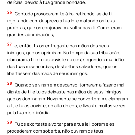
delícias, devido à tua grande bondade.
26
Contudo provocaram-te à ira, retirando-se de ti,
rejeitando com desprezo a tua lei e matando os teus
profetas, que os conjuravam a voltar para ti. Cometeram
grandes abominações,
27
e, então, tu os entregaste nas mãos dos seus
inimigos, que os oprimiram. No tempo da sua tribulação,
clamaram a ti, e tu os ouviste do céu; segundo a multidão
das tuas misericórdias, deste-lhes salvadores, que os
libertassem das mãos de seus inimigos.
28
Quando se viram em descanso, tornaram a fazer o mal
diante de ti, e tu os deixaste nas mãos de seus inimigos,
que os dominaram. Novamente se converteram e clamaram
a ti, e tu os ouviste, do alto do céu, e livraste muitas vezes
pela tua misericórdia.
29
Tu os exortaste a voltar para a tua lei, porém eles
procederam com soberba, não ouviram os teus