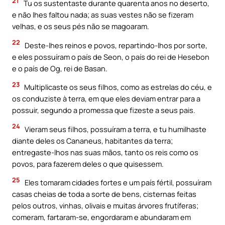
21
Tu os sustentaste durante quarenta anos no deserto,
e não lhes faltou nada; as suas vestes não se fizeram
velhas, e os seus pés não se magoaram.
22
Deste-lhes reinos e povos, repartindo-lhos por sorte,
e eles possuíram o país de Seon, o país do rei de Hesebon
e o país de Og, rei de Basan.
23
Multiplicaste os seus filhos, como as estrelas do céu, e
os conduziste à terra, em que eles deviam entrar para a
possuir, segundo a promessa que fizeste a seus pais.
24
Vieram seus filhos, possuíram a terra, e tu humilhaste
diante deles os Cananeus, habitantes da terra;
entregaste-lhos nas suas mãos, tanto os reis como os
povos, para fazerem deles o que quisessem.
25
Eles tomaram cidades fortes e um país fértil, possuíram
casas cheias de toda a sorte de bens, cisternas feitas
pelos outros, vinhas, olivais e muitas árvores frutíferas;
comeram, fartaram-se, engordaram e abundaram em