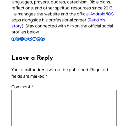
languages, prayers, quotes, catechism, Bible plans,
reflections, and other spiritual resources since 2013.
He manages the website and the official
Android
/
iOS
apps alongside his professional career (
Read his
story
). Stay connected with him on the official social
profiles below.
Follow Pradeep on Facebook
Follow Pradeep on Instagram
Follow Pradeep on X
Follow Pradeep on LinkedIn
Follow Pradeep on Pinterest
Subscribe to Pradeep’s Youtube Channel
Follow Pradeep on WordPress
Follow Pradeep on GitHub
Leave a Reply
Your email address will not be published.
Required
fields are marked
*
Comment
*