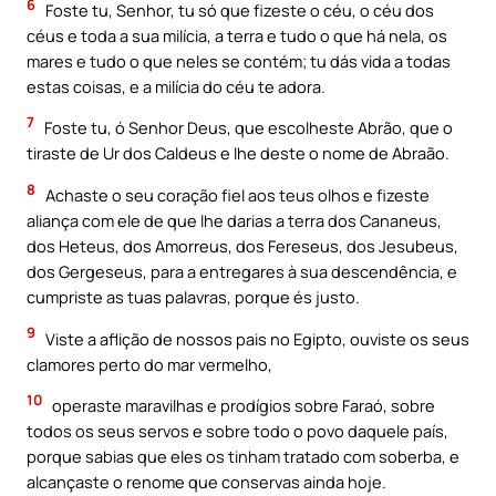
6
Foste tu, Senhor, tu só que fizeste o céu, o céu dos
céus e toda a sua milícia, a terra e tudo o que há nela, os
mares e tudo o que neles se contém; tu dás vida a todas
estas coisas, e a milícia do céu te adora.
7
Foste tu, ó Senhor Deus, que escolheste Abrão, que o
tiraste de Ur dos Caldeus e lhe deste o nome de Abraão.
8
Achaste o seu coração fiel aos teus olhos e fizeste
aliança com ele de que lhe darias a terra dos Cananeus,
dos Heteus, dos Amorreus, dos Fereseus, dos Jesubeus,
dos Gergeseus, para a entregares à sua descendência, e
cumpriste as tuas palavras, porque és justo.
9
Viste a aflição de nossos pais no Egipto, ouviste os seus
clamores perto do mar vermelho,
10
operaste maravilhas e prodígios sobre Faraó, sobre
todos os seus servos e sobre todo o povo daquele país,
porque sabias que eles os tinham tratado com soberba, e
alcançaste o renome que conservas ainda hoje.