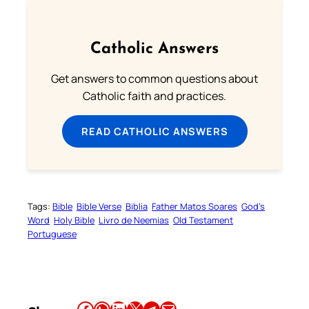
Catholic Answers
Get answers to common questions about
Catholic faith and practices.
READ CATHOLIC ANSWERS
Tags:
Bible
Bible Verse
Biblia
Father Matos Soares
God’s
Word
Holy Bible
Livro de Neemias
Old Testament
Portuguese
Share this article on Facebook
Share this article on WhatsApp
Share this article on LinkedIn
Share this article on X
Share this article on Telegram
Email this Article