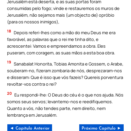
Jerusalém está deserta, e as suas portas foram
consumidas pelo fogo; vinde e restauremos os muros de
Jerusalém, não sejamos mais (um objecto de) opróbio
(para os nossos inimigos),
18
Depois referi-lhes como a mão do meu Deus me era
favorável, as palavras que o rei me tinha dito, e
acrescentei: Vamos e empreendamos a obra. Eles
puseram, com coragem, as suas mãos a esta boa obra.
19
Sanabalat Honorita, Tobias Amonita e Gossem, o Arabe,
souberam-no, fizeram zombaria de nós, desprezaram-nos
e disseram: Que é isso que vós fazeis? Quereis porventura
revoltar-vos contra o rei?
20
Eu respondi-lhe: O Deus do céu é o que nos ajuda. Nós
somos seus servos; levantemo-nos e reedifiquemos.
Quanto a vós, não tendes parte, nem direito, nem
lembrança em Jerusalém.
◄ Capítulo Anterior
Próximo Capítulo ►