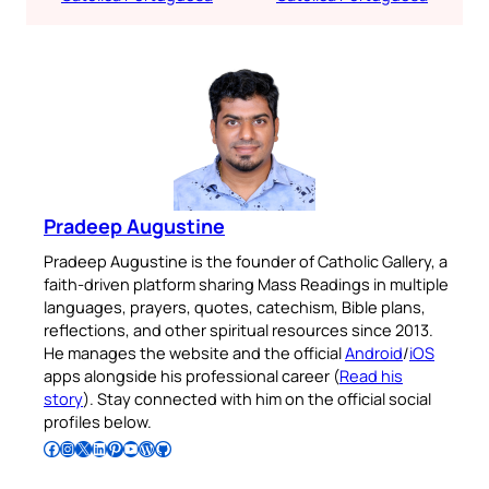
Pradeep Augustine
Pradeep Augustine is the founder of Catholic Gallery, a
faith-driven platform sharing Mass Readings in multiple
languages, prayers, quotes, catechism, Bible plans,
reflections, and other spiritual resources since 2013.
He manages the website and the official
Android
/
iOS
apps alongside his professional career (
Read his
story
). Stay connected with him on the official social
profiles below.
Follow Pradeep on Facebook
Follow Pradeep on Instagram
Follow Pradeep on X
Follow Pradeep on LinkedIn
Follow Pradeep on Pinterest
Subscribe to Pradeep’s Youtube Channel
Follow Pradeep on WordPress
Follow Pradeep on GitHub