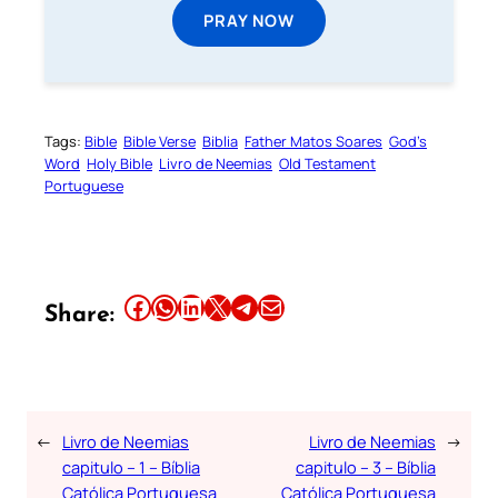
PRAY NOW
Tags:
Bible
Bible Verse
Biblia
Father Matos Soares
God’s
Word
Holy Bible
Livro de Neemias
Old Testament
Portuguese
Share this article on Facebook
Share this article on WhatsApp
Share this article on LinkedIn
Share this article on X
Share this article on Telegram
Email this Article
Share:
←
Livro de Neemias
Livro de Neemias
→
capitulo – 1 – Bíblia
capitulo – 3 – Bíblia
Católica Portuguesa
Católica Portuguesa