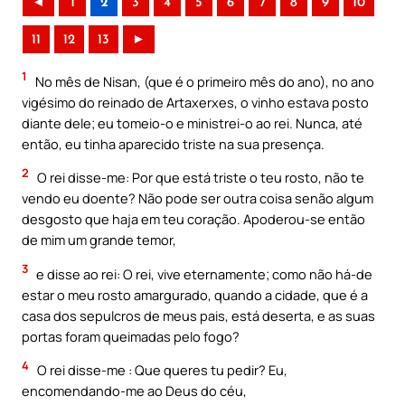
◄
1
2
3
4
5
6
7
8
9
10
11
12
13
►
1
No mês de Nisan, (que é o primeiro mês do ano), no ano
vigésimo do reinado de Artaxerxes, o vinho estava posto
diante dele; eu tomeio-o e ministrei-o ao rei. Nunca, até
então, eu tinha aparecido triste na sua presença.
2
O rei disse-me: Por que está triste o teu rosto, não te
vendo eu doente? Não pode ser outra coisa senão algum
desgosto que haja em teu coração. Apoderou-se então
de mim um grande temor,
3
e disse ao rei: O rei, vive eternamente; como não há-de
estar o meu rosto amargurado, quando a cidade, que é a
casa dos sepulcros de meus pais, está deserta, e as suas
portas foram queimadas pelo fogo?
4
O rei disse-me : Que queres tu pedir? Eu,
encomendando-me ao Deus do céu,