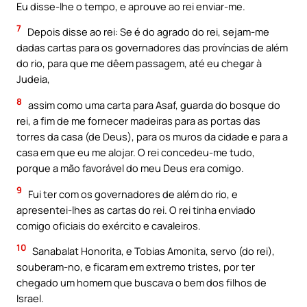
Eu disse-lhe o tempo, e aprouve ao rei enviar-me.
7
Depois disse ao rei: Se é do agrado do rei, sejam-me
dadas cartas para os governadores das províncias de além
do rio, para que me dêem passagem, até eu chegar à
Judeia,
8
assim como uma carta para Asaf, guarda do bosque do
rei, a fim de me fornecer madeiras para as portas das
torres da casa (de Deus), para os muros da cidade e para a
casa em que eu me alojar. O rei concedeu-me tudo,
porque a mão favorável do meu Deus era comigo.
9
Fui ter com os governadores de além do rio, e
apresentei-lhes as cartas do rei. O rei tinha enviado
comigo oficiais do exército e cavaleiros.
10
Sanabalat Honorita, e Tobias Amonita, servo (do rei),
souberam-no, e ficaram em extremo tristes, por ter
chegado um homem que buscava o bem dos filhos de
Israel.