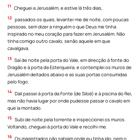
11
Cheguei a Jerusalém, e estive lá três dias,
12
passados os quais, levantei-me de noite, com poucas
pessoas, sem dizer a ninguém o que Deus me tinha
inspirado no meu coração para fazer em Jerusalém. Não
tinha comigo outro cavalo, senão aquele em que
cavalgava.
13
Saí de noite pela porta do Vale, em direcção à fonte do
Dragão e à porta da Esterqueira, e contemplei os muros de
Jerusalém deitados abaixo e as suas portas consumidas
pelo fogo.
14
Dali passei à porta da Fonte (de Siloé) e à piscina do Rei,
mas não havia lugar por onde pudesse passar o cavalo em
que ia montado.
15
Subi de noite pela torrente e inspeccionei os muros.
Voltando, cheguei à porta do Vale e recolhi-me.
16
Os magistrados não sabiam onde eu tinha ido, nem o