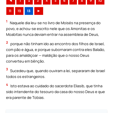
◄
1
2
3
4
5
6
7
8
9
10
11
12
13
►
1
Naquele dia leu-se no livro de Moisés na presença do
povo, e achou-se escrito nele que os Amonitas e os
Moabitas nunca deviam entrar na assembleia de Deus,
2
porque não tinham ido ao encontro dos filhos de Israel,
com pão e água, e porque subornaram contra eles Balaão,
para os amaldiçoar — maldição que o nosso Deus
converteu em bênção.
3
Sucedeu que, quando ouviram a lei, separaram de Israel
todos os estrangeiros.
4
Isto estava ao cuidado do sacerdote Eliasib, que tinha
sido intendente do tesouro da casa do nosso Deus e que
era parente de Tobias.