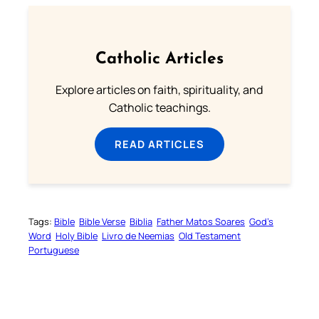
Catholic Articles
Explore articles on faith, spirituality, and
Catholic teachings.
READ ARTICLES
Tags:
Bible
Bible Verse
Biblia
Father Matos Soares
God’s
Word
Holy Bible
Livro de Neemias
Old Testament
Portuguese