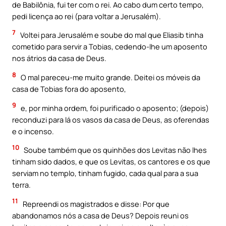
de Babilônia, fui ter com o rei. Ao cabo dum certo tempo,
pedi licença ao rei (para voltar a Jerusalém).
7
Voltei para Jerusalém e soube do mal que Eliasib tinha
cometido para servir a Tobias, cedendo-lhe um aposento
nos átrios da casa de Deus.
8
O mal pareceu-me muito grande. Deitei os móveis da
casa de Tobias fora do aposento,
9
e, por minha ordem, foi purificado o aposento; (depois)
reconduzi para lá os vasos da casa de Deus, as oferendas
e o incenso.
10
Soube também que os quinhões dos Levitas não lhes
tinham sido dados, e que os Levitas, os cantores e os que
serviam no templo, tinham fugido, cada qual para a sua
terra.
11
Repreendi os magistrados e disse: Por que
abandonamos nós a casa de Deus? Depois reuni os