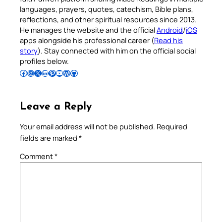
languages, prayers, quotes, catechism, Bible plans,
reflections, and other spiritual resources since 2013.
He manages the website and the official
Android
/
iOS
apps alongside his professional career (
Read his
story
). Stay connected with him on the official social
profiles below.
Follow Pradeep on Facebook
Follow Pradeep on Instagram
Follow Pradeep on X
Follow Pradeep on LinkedIn
Follow Pradeep on Pinterest
Subscribe to Pradeep’s Youtube Channel
Follow Pradeep on WordPress
Follow Pradeep on GitHub
Leave a Reply
Your email address will not be published.
Required
fields are marked
*
Comment
*