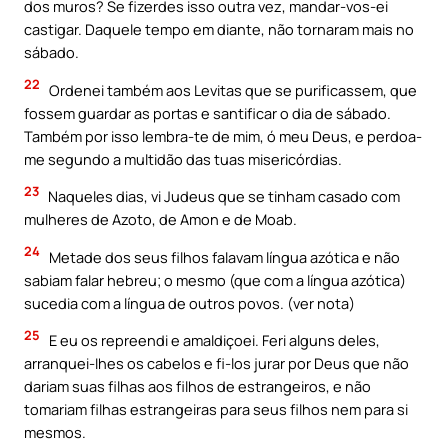
dos muros? Se fizerdes isso outra vez, mandar-vos-ei
castigar. Daquele tempo em diante, não tornaram mais no
sábado.
22
Ordenei também aos Levitas que se purificassem, que
fossem guardar as portas e santificar o dia de sábado.
Também por isso lembra-te de mim, ó meu Deus, e perdoa-
me segundo a multidão das tuas misericórdias.
23
Naqueles dias, vi Judeus que se tinham casado com
mulheres de Azoto, de Amon e de Moab.
24
Metade dos seus filhos falavam língua azótica e não
sabiam falar hebreu; o mesmo (que com a língua azótica)
sucedia com a língua de outros povos. (ver nota)
25
E eu os repreendi e amaldiçoei. Feri alguns deles,
arranquei-Ihes os cabelos e fi-los jurar por Deus que não
dariam suas filhas aos filhos de estrangeiros, e não
tomariam filhas estrangeiras para seus filhos nem para si
mesmos.