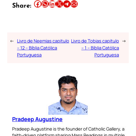
Share this article on Facebook
Share this article on WhatsApp
Share this article on LinkedIn
Share this article on X
Share this article on Telegram
Email this Article
Share:
←
Livro de Neemias capitulo
Livro de Tobias capitulo
→
– 12 – Bíblia Católica
– 1 – Bíblia Católica
Portuguesa
Portuguesa
Pradeep Augustine
Pradeep Augustine is the founder of Catholic Gallery, a
faith-driven platform sharing Mass Readings in multiple