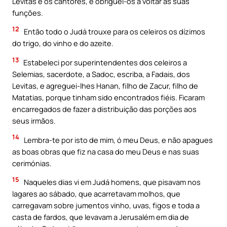
Levitas e os cantores, e obriguei-os a voltar às suas
funções.
12
Então todo o Judá trouxe para os celeiros os dízimos
do trigo, do vinho e do azeite.
13
Estabeleci por superintendentes dos celeiros a
Selemias, sacerdote, a Sadoc, escriba, a Fadais, dos
Levitas, e agreguei-lhes Hanan, filho de Zacur, filho de
Matatias, porque tinham sido encontrados fiéis. Ficaram
encarregados de fazer a distribuição das porções aos
seus irmãos.
14
Lembra-te por isto de mim, ó meu Deus, e não apagues
as boas obras que fiz na casa do meu Deus e nas suas
cerimónias.
15
Naqueles dias vi em Judá homens, que pisavam nos
lagares ao sábado, que acarretavam molhos, que
carregavam sobre jumentos vinho, uvas, figos e toda a
casta de fardos, que levavam a Jerusalém em dia de