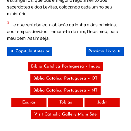
estrangeiros, que pus em vigor o regulamento dos
sacerdotes e dos Levitas, colocando cada um no seu
ministério,
31
e que restabeleci a oblação da lenha e das primícias,
aos tempos devidos. Lembra-te de mim, Deus meu, para
meu bem. Assim seja.
◄ Capítulo Anterior
Próximo Livro ►
Bíblia Católica Portuguesa – Index
Bíblia Católica Portuguesa – OT
Bíblia Católica Portuguesa – NT
Esdras
Tobias
Judit
Visit Catholic Gallery Main Site