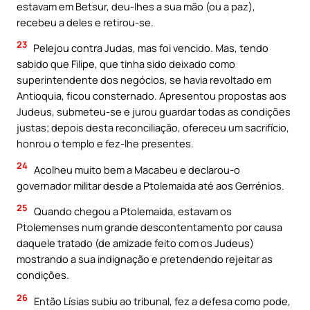
estavam em Betsur, deu-Ihes a sua mão (ou a paz),
recebeu a deles e retirou-se.
23
Pelejou contra Judas, mas foi vencido. Mas, tendo
sabido que Filipe, que tinha sido deixado como
superintendente dos negócios, se havia revoltado em
Antioquia, ficou consternado. Apresentou propostas aos
Judeus, submeteu-se e jurou guardar todas as condições
justas; depois desta reconciliação, ofereceu um sacrifício,
honrou o templo e fez-lhe presentes.
24
Acolheu muito bem a Macabeu e declarou-o
governador militar desde a Ptolemaida até aos Gerrénios.
25
Quando chegou a Ptolemaida, estavam os
Ptolemenses num grande descontentamento por causa
daquele tratado (de amizade feito com os Judeus)
mostrando a sua indignação e pretendendo rejeitar as
condições.
26
Então Lísias subiu ao tribunal, fez a defesa como pode,