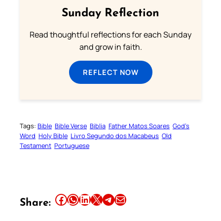
Sunday Reflection
Read thoughtful reflections for each Sunday
and grow in faith.
REFLECT NOW
Tags:
Bible
Bible Verse
Biblia
Father Matos Soares
God’s
Word
Holy Bible
Livro Segundo dos Macabeus
Old
Testament
Portuguese
Share this article on Facebook
Share this article on WhatsApp
Share this article on LinkedIn
Share this article on X
Share this article on Telegram
Email this Article
Share: