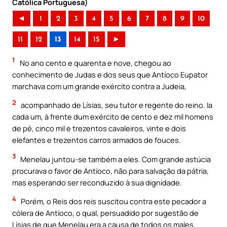
Católica Portuguesa)
◄
1
2
3
4
5
6
7
8
9
10
11
12
13
14
15
►
1
No ano cento e quarenta e nove, chegou ao
conhecimento de Judas e dos seus que Antíoco Eupator
marchava com um grande exército contra a Judeia,
2
acompanhado de Lísias, seu tutor e regente do reino. Ia
cada um, à frente dum exército de cento e dez mil homens
de pé, cinco mil e trezentos cavaleiros, vinte e dois
elefantes e trezentos carros armados de fouces.
3
Menelau juntou-se também a eles. Com grande astúcia
procurava o favor de Antíoco, não para salvação da pátria,
mas esperando ser reconduzido à sua dignidade.
4
Porém, o Reis dos reis suscitou contra este pecador a
cólera de Antíoco, o qual, persuadido por sugestão de
Lísias de que Menelau era a causa de todos os males,