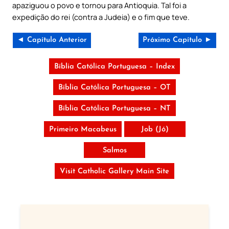
apaziguou o povo e tornou para Antioquia. Tal foi a
expedição do rei (contra a Judeia) e o fim que teve.
◄ Capítulo Anterior
Próximo Capítulo ►
Bíblia Católica Portuguesa – Index
Bíblia Católica Portuguesa – OT
Bíblia Católica Portuguesa – NT
Primeiro Macabeus
Job (Jó)
Salmos
Visit Catholic Gallery Main Site