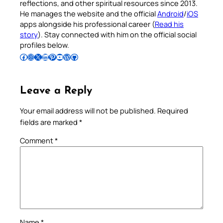
reflections, and other spiritual resources since 2013.
He manages the website and the official
Android
/
iOS
apps alongside his professional career (
Read his
story
). Stay connected with him on the official social
profiles below.
Follow Pradeep on Facebook
Follow Pradeep on Instagram
Follow Pradeep on X
Follow Pradeep on LinkedIn
Follow Pradeep on Pinterest
Subscribe to Pradeep’s Youtube Channel
Follow Pradeep on WordPress
Follow Pradeep on GitHub
Leave a Reply
Your email address will not be published.
Required
fields are marked
*
Comment
*
Name
*