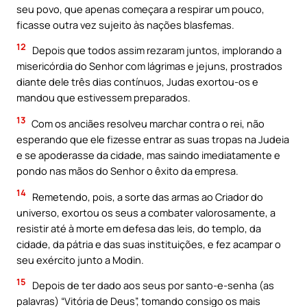
seu povo, que apenas começara a respirar um pouco,
ficasse outra vez sujeito às nações blasfemas.
12
Depois que todos assim rezaram juntos, implorando a
misericórdia do Senhor com lágrimas e jejuns, prostrados
diante dele três dias contínuos, Judas exortou-os e
mandou que estivessem preparados.
13
Com os anciães resolveu marchar contra o rei, não
esperando que ele fizesse entrar as suas tropas na Judeia
e se apoderasse da cidade, mas saindo imediatamente e
pondo nas mãos do Senhor o êxito da empresa.
14
Remetendo, pois, a sorte das armas ao Criador do
universo, exortou os seus a combater valorosamente, a
resistir até à morte em defesa das leis, do templo, da
cidade, da pátria e das suas instituições, e fez acampar o
seu exército junto a Modin.
15
Depois de ter dado aos seus por santo-e-senha (as
palavras) “Vitória de Deus”, tomando consigo os mais