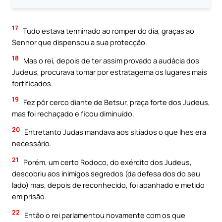
17
Tudo estava terminado ao romper do dia, graças ao
Senhor que dispensou a sua protecção.
18
Mas o rei, depois de ter assim provado a audácia dos
Judeus, procurava tomar por estratagema os lugares mais
fortificados.
19
Fez pôr cerco diante de Betsur, praça forte dos Judeus,
mas foi rechaçado e ficou diminuído.
20
Entretanto Judas mandava aos sitiados o que lhes era
necessário.
21
Porém, um certo Rodoco, do exército dos Judeus,
descobriu aos inimigos segredos (da defesa dos do seu
lado) mas, depois de reconhecido, foi apanhado e metido
em prisão.
22
Então o rei parlamentou novamente com os que