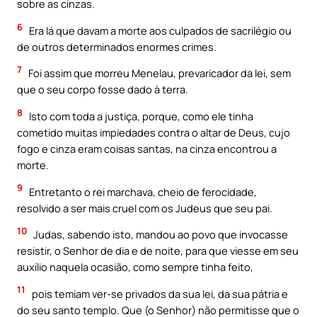
sobre as cinzas.
6
Era lá que davam a morte aos culpados de sacrilégio ou
de outros determinados enormes crimes.
7
Foi assim que morreu Menelau, prevaricador da lei, sem
que o seu corpo fosse dado à terra.
8
Isto com toda a justiça, porque, como ele tinha
cometido muitas impiedades contra o altar de Deus, cujo
fogo e cinza eram coisas santas, na cinza encontrou a
morte.
9
Entretanto o rei marchava, cheio de ferocidade,
resolvido a ser mais cruel com os Judeus que seu pai.
10
Judas, sabendo isto, mandou ao povo que invocasse
resistir, o Senhor de dia e de noite, para que viesse em seu
auxílio naquela ocasião, como sempre tinha feito,
11
pois temiam ver-se privados da sua lei, da sua pátria e
do seu santo templo. Que (o Senhor) não permitisse que o