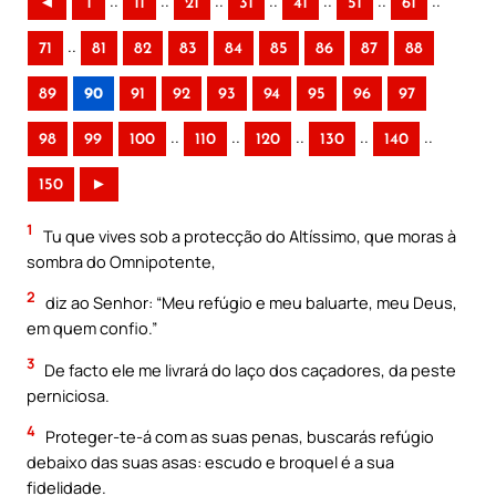
..
..
..
..
..
..
..
◄
1
11
21
31
41
51
61
..
71
81
82
83
84
85
86
87
88
89
90
91
92
93
94
95
96
97
..
..
..
..
..
98
99
100
110
120
130
140
150
►
1
Tu que vives sob a protecção do Altíssimo, que moras à
sombra do Omnipotente,
2
diz ao Senhor: “Meu refúgio e meu baluarte, meu Deus,
em quem confio.”
3
De facto ele me livrará do laço dos caçadores, da peste
perniciosa.
4
Proteger-te-á com as suas penas, buscarás refúgio
debaixo das suas asas: escudo e broquel é a sua
fidelidade.