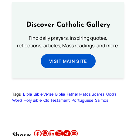
Discover Catholic Gallery
Find daily prayers, inspiring quotes,
reflections, articles, Mass readings, and more.
VISIT MAIN SITE
Tags:
Bible
Bible Verse
Biblia
Father Matos Soares
God’s
Word
Holy Bible
Old Testament
Portuguese
Salmos
Share this article on Facebook
Share this article on WhatsApp
Share this article on LinkedIn
Share this article on X
Share this article on Telegram
Email this Article
Share: