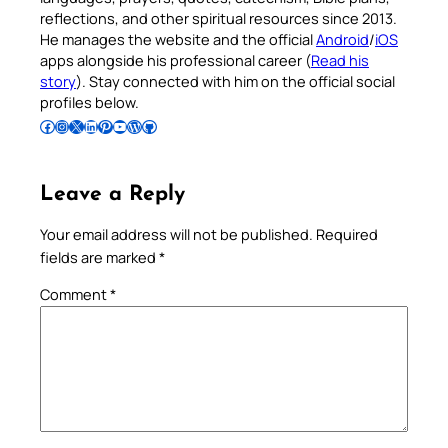
reflections, and other spiritual resources since 2013.
He manages the website and the official
Android
/
iOS
apps alongside his professional career (
Read his
story
). Stay connected with him on the official social
profiles below.
Follow Pradeep on Facebook
Follow Pradeep on Instagram
Follow Pradeep on X
Follow Pradeep on LinkedIn
Follow Pradeep on Pinterest
Subscribe to Pradeep’s Youtube Channel
Follow Pradeep on WordPress
Follow Pradeep on GitHub
Leave a Reply
Your email address will not be published.
Required
fields are marked
*
Comment
*