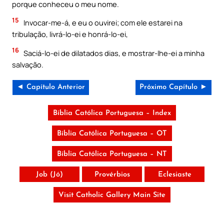
porque conheceu o meu nome.
15
Invocar-me-á, e eu o ouvirei; com ele estarei na
tribulação, livrá-lo-ei e honrá-lo-ei,
16
Saciá-lo-ei de dilatados dias, e mostrar-lhe-ei a minha
salvação.
◄ Capítulo Anterior
Próximo Capítulo ►
Bíblia Católica Portuguesa – Index
Bíblia Católica Portuguesa – OT
Bíblia Católica Portuguesa – NT
Job (Jó)
Provérbios
Eclesiaste
Visit Catholic Gallery Main Site