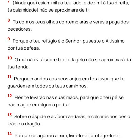
7
(Ainda que) caiam mil ao teu lado, e dez mil à tua direita,
(a calamidade) não se aproximará de ti.
8
Tu com os teus olhos contemplarás e verás a paga dos
pecadores.
9
Porque o teu refúgio é o Senhor, puseste o Altíssimo
por tua defesa.
10
O mal não virá sobre ti, e o flagelo não se aproximará da
tua tenda,
11
Porque mandou aos seus anjos em teu favor, que te
guardem em todos os teus caminhos.
12
Eles te levarão nas suas mãos, para que o teu pé se
não magoe em alguma pedra.
13
Sobre o áspide e a víbora andarás, e calcarás aos pés o
leão e o dragão.
14
Porque se agarrou a mim, livrá-lo-ei; protegê-lo-ei,