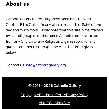
About us
Catholic Gallery offers Daily Mass Readings, Prayers,
Quotes, Bible Online, Yearly plan to read bible, Saint of the
day and much more. Kindly note that this site is maintained
by a small group of enthusiastic Catholics and this is not
from any Church or any Religious Organization. For any
queries contact us through the e-mail address given
below.
Contact us:
info@catholicgallery.org
© 2013 – 2026 Catholic Gallery
Copyrights
Disclaimer
Terms
Privacy Policy
Visit CG – Main Site