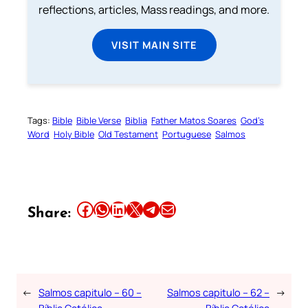
reflections, articles, Mass readings, and more.
VISIT MAIN SITE
Tags:
Bible
Bible Verse
Biblia
Father Matos Soares
God’s
Word
Holy Bible
Old Testament
Portuguese
Salmos
Share this article on Facebook
Share this article on WhatsApp
Share this article on LinkedIn
Share this article on X
Share this article on Telegram
Email this Article
Share:
←
Salmos capitulo – 60 –
Salmos capitulo – 62 –
→
Bíblia Católica
Bíblia Católica