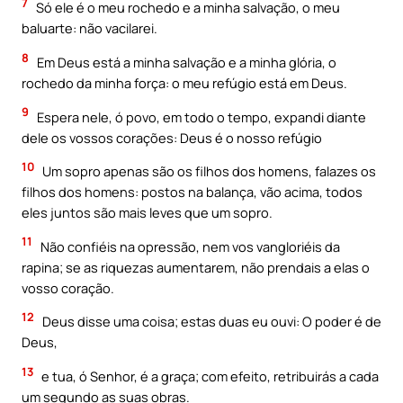
7
Só ele é o meu rochedo e a minha salvação, o meu
baluarte: não vacilarei.
8
Em Deus está a minha salvação e a minha glória, o
rochedo da minha força: o meu refúgio está em Deus.
9
Espera nele, ó povo, em todo o tempo, expandi diante
dele os vossos corações: Deus é o nosso refúgio
10
Um sopro apenas são os filhos dos homens, falazes os
filhos dos homens: postos na balança, vão acima, todos
eles juntos são mais leves que um sopro.
11
Não confiéis na opressão, nem vos vangloriéis da
rapina; se as riquezas aumentarem, não prendais a elas o
vosso coração.
12
Deus disse uma coisa; estas duas eu ouvi: O poder é de
Deus,
13
e tua, ó Senhor, é a graça; com efeito, retribuirás a cada
um segundo as suas obras.