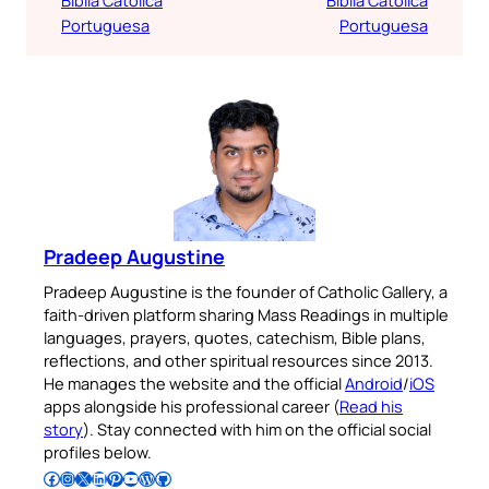
Portuguesa
Portuguesa
Pradeep Augustine
Pradeep Augustine is the founder of Catholic Gallery, a
faith-driven platform sharing Mass Readings in multiple
languages, prayers, quotes, catechism, Bible plans,
reflections, and other spiritual resources since 2013.
He manages the website and the official
Android
/
iOS
apps alongside his professional career (
Read his
story
). Stay connected with him on the official social
profiles below.
Follow Pradeep on Facebook
Follow Pradeep on Instagram
Follow Pradeep on X
Follow Pradeep on LinkedIn
Follow Pradeep on Pinterest
Subscribe to Pradeep’s Youtube Channel
Follow Pradeep on WordPress
Follow Pradeep on GitHub