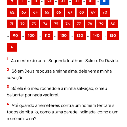
..
..
..
..
..
..
◄
1
11
21
31
41
51
61
62
63
64
65
66
67
68
69
70
71
72
73
74
75
76
77
78
79
80
..
..
..
..
..
..
..
90
100
110
120
130
140
150
►
1
Ao mestre do coro. Segundo Iduthum. Salmo. De Davide.
2
Só em Deus repousa a minha alma, dele vem a minha
salvação.
3
Só ele é o meu rochedo e a minha salvação, o meu
baluarte: por nada vacilarei.
4
Até quando arremetereis contra um homem tentareis
todos derribá-lo, como a uma parede inclinada, como a um
muro em ruína?