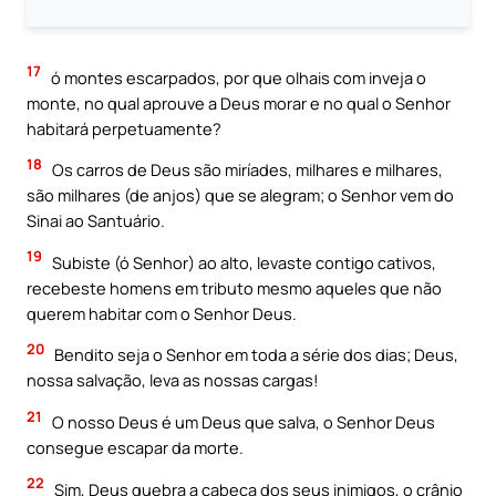
17
ó montes escarpados, por que olhais com inveja o
monte, no qual aprouve a Deus morar e no qual o Senhor
habitará perpetuamente?
18
Os carros de Deus são miríades, milhares e milhares,
são milhares (de anjos) que se alegram; o Senhor vem do
Sinai ao Santuário.
19
Subiste (ó Senhor) ao alto, levaste contigo cativos,
recebeste homens em tributo mesmo aqueles que não
querem habitar com o Senhor Deus.
20
Bendito seja o Senhor em toda a série dos dias; Deus,
nossa salvação, leva as nossas cargas!
21
O nosso Deus é um Deus que salva, o Senhor Deus
consegue escapar da morte.
22
Sim, Deus quebra a cabeça dos seus inimigos, o crânio