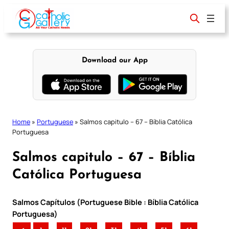
Skip
to
content
Download our App
Home
»
Portuguese
»
Salmos capitulo – 67 – Bíblia Católica
Portuguesa
Salmos capitulo – 67 – Bíblia
Católica Portuguesa
Salmos Capítulos (Portuguese Bible : Bíblia Católica
Portuguesa)