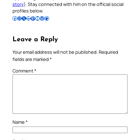
story
). Stay connected with him on the official social
profiles below.
Follow Pradeep on Facebook
Follow Pradeep on Instagram
Follow Pradeep on X
Follow Pradeep on LinkedIn
Follow Pradeep on Pinterest
Subscribe to Pradeep’s Youtube Channel
Follow Pradeep on WordPress
Follow Pradeep on GitHub
Leave a Reply
Your email address will not be published.
Required
fields are marked
*
Comment
*
Name
*