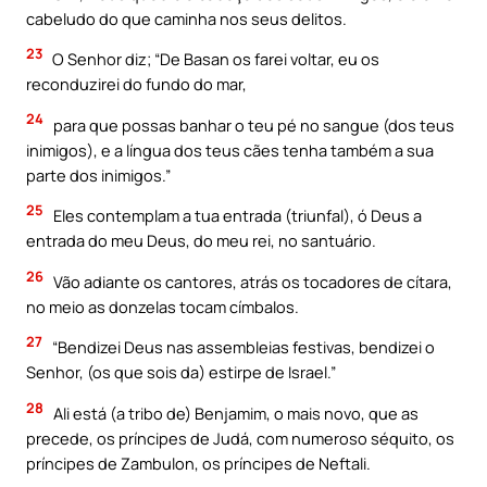
cabeludo do que caminha nos seus delitos.
23
O Senhor diz; “De Basan os farei voltar, eu os
reconduzirei do fundo do mar,
24
para que possas banhar o teu pé no sangue (dos teus
inimigos), e a língua dos teus cães tenha também a sua
parte dos inimigos.”
25
Eles contemplam a tua entrada (triunfal), ó Deus a
entrada do meu Deus, do meu rei, no santuário.
26
Vão adiante os cantores, atrás os tocadores de cítara,
no meio as donzelas tocam címbalos.
27
“Bendizei Deus nas assembleias festivas, bendizei o
Senhor, (os que sois da) estirpe de Israel.”
28
Ali está (a tribo de) Benjamim, o mais novo, que as
precede, os príncipes de Judá, com numeroso séquito, os
príncipes de Zambulon, os príncipes de Neftali.