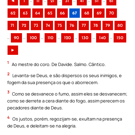
..
..
..
..
..
..
◄
1
11
21
31
41
51
61
62
63
64
65
66
67
68
69
70
71
72
73
74
75
76
77
78
79
80
..
..
..
..
..
..
..
90
100
110
120
130
140
150
►
1
Ao mestre do coro. De Davide. Salmo. Cântico.
2
Levanta-se Deus, e são dispersos os seus inimigos, e
fogem da sua presença os que o aborrecem.
3
Como se desvanece o fumo, assim eles se desvanecem;
como se derrete a cera diante do fogo, assim perecem os
pecadores diante de Deus.
4
Os justos, porém, regozijam-se, exultam na presença
de Deus, e deleitam-se na alegria.