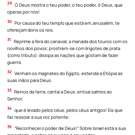
29
Ó Deus mostra o teu poder, o teu poder, ó Deus, que
operas por nós!
30
Por causa do teu templo que está em Jerusalém, te
ofereçam dons os reis.
31
Reprime a fera do canavial, a manada dos touros com os
novilhos dos povos; prostrem-se com lingotes de prata
(como tributo): dissipa as nações que gostam de fazer
guerra.
32
Venham os magnates do Egipto, estenda a Etiópia as
suas mãos para Deus.
33
Reinos da terra, cantai a Deus, entoai salmos ao
Senhor,
34
que é levado pelos céus, pelos céus antigos! Eis que
faz ressoar a sua voz potente:
35
“Reconhecei o poder de Deus!” Sobre Israel está a sua