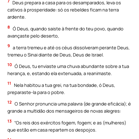
7
Deus prepara a casa para os desamparados, leva os
cativos à prosperidade: só os rebeldes ficam na terra
ardente.
8
Ó Deus, quando saiste à frente do teu povo, quando
avançaste pelo deserto,
9
a terra tremeu e até os céus dissolveram perante Deus,
tremeu o Sinai diante de Deus, Deus de Israel.
10
Ó Deus, tu enviaste uma chuva abundante sobre a tua
herança, e, estando ela extenuada, a reanimaste.
11
Nela habitou a tua grei, na tua bondade, ó Deus,
preparaste-la para o pobre.
12
O Senhor pronuncia uma palavra (de grande eficácia); é
grande a multidão dos mensageiros de novas alegres:
13
“Os reis dos exércitos fogem, fogem; e as (mulheres)
que estão em casa repartem os despojos.