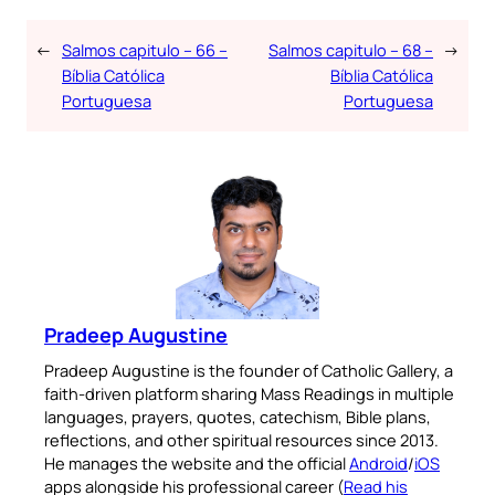
←
Salmos capitulo – 66 –
Salmos capitulo – 68 –
→
Bíblia Católica
Bíblia Católica
Portuguesa
Portuguesa
Pradeep Augustine
Pradeep Augustine is the founder of Catholic Gallery, a
faith-driven platform sharing Mass Readings in multiple
languages, prayers, quotes, catechism, Bible plans,
reflections, and other spiritual resources since 2013.
He manages the website and the official
Android
/
iOS
apps alongside his professional career (
Read his