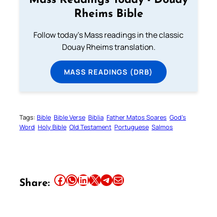
Mass Readings Today - Douay
Rheims Bible
Follow today's Mass readings in the classic
Douay Rheims translation.
MASS READINGS (DRB)
Tags:
Bible
Bible Verse
Biblia
Father Matos Soares
God’s
Word
Holy Bible
Old Testament
Portuguese
Salmos
Share this article on Facebook
Share this article on WhatsApp
Share this article on LinkedIn
Share this article on X
Share this article on Telegram
Email this Article
Share: