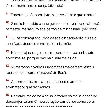
Todos os que me vêem, escarnecem de mim, franzem os
lábios, meneiam a cabeça (dizendo):
9
“Esperou no Senhor: livre-o, salve-o, se é que o ama.”
10
Sim, tu tens sido o meu guia desde o ventre (materno),
tornaste-me seguro aos peitos de minha mãe. (ver nota)
11
Fui-te consagrado, logo desde o nascimento, tu és o
meu Deus desde o ventre de minha mãe.
12
Não estejas longe de mim, porque estou atribulado;
aproxima-te, porque não há quem me ajude.
13
Numerosos novilhos (indómitos) me cercam; estou
rodeado de touros (ferozes) de Basã.
14
Abrem contra mim a sua boca, como um leão
arrebatador que dá rugidos.
15
Derramo-me como a água, e todos os meus ossos se
desconjuntaram. O meu coração tornou-se como cera,
derrete-se dentro das minhas entranhas.