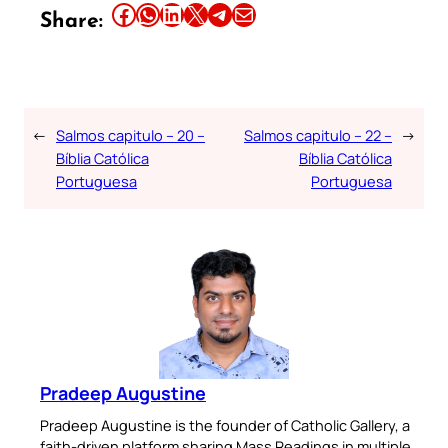
Share this article on Facebook
Share this article on WhatsApp
Share this article on LinkedIn
Share this article on X
Share this article on Telegram
Email this Article
Share:
←
Salmos capitulo – 20 –
Salmos capitulo – 22 –
→
Bíblia Católica
Bíblia Católica
Portuguesa
Portuguesa
Pradeep Augustine
Pradeep Augustine is the founder of Catholic Gallery, a
faith-driven platform sharing Mass Readings in multiple