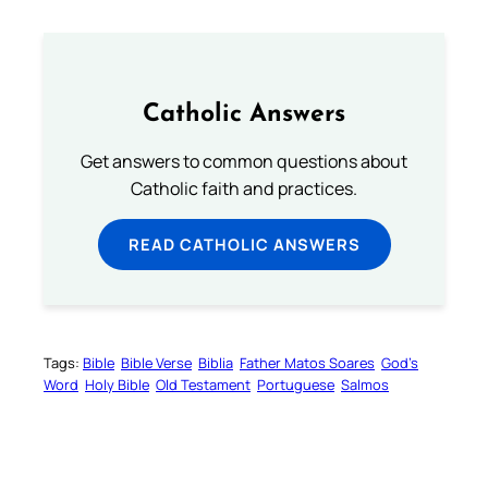
Catholic Answers
Get answers to common questions about
Catholic faith and practices.
READ CATHOLIC ANSWERS
Tags:
Bible
Bible Verse
Biblia
Father Matos Soares
God’s
Word
Holy Bible
Old Testament
Portuguese
Salmos