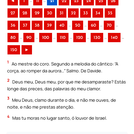
..
..
◄
1
11
21
22
23
24
25
26
27
28
29
30
31
32
33
34
35
..
..
..
..
36
37
38
39
40
50
60
70
..
..
..
..
..
..
..
80
90
100
110
120
130
140
150
►
1
Ao mestre do coro. Segundo a melodia do cântico: “A
corça, ao romper da aurora…” Salmo. De Davide.
2
Deus meu, Deus meu, por que me desamparaste? Estás
longe das preces, das palavras do meu clamor.
3
Meu Deus, clamo durante o dia, e não me ouves, de
noite, e não me prestas atenção.
4
Mas tu moras no lugar santo, ó louvor de Israel.