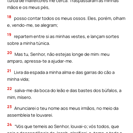
turba de malfeitores me cerca. Traspassaram as minhas
mãos e os meus pés,
18
posso contar todos os meus ossos. Eles, porém, olham
e, vendo-me, se alegram;
19
repartem entre si as minhas vestes, e lançam sortes
sobre a minha túnica.
20
Mas tu, Senhor, não estejas longe de mim: meu
amparo, apressa-te a ajudar-me.
21
Livra da espada a minha alma e das garras do cão a
minha vida;
22
salva-me da boca do leão e das bastes dos búfalos, a
mim, mísero.
23
Anunciarei o teu nome aos meus irmãos, no meio da
assembleia te louvarei.
24
“Vós que temeis ao Senhor, louvai-o; vós todos, que
sois a descendência de Jacob, glorificai-o: tema-o toda a