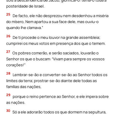
posteridade de Israel.
25
De facto, ele não desprezou nem desdenhou a miséria
do mísero, Nem apartou a sua face dele, mas ouviu-o
quando lhe clamava.”
26
De ti procede o meu louvor na grande assembleia;
cumprirei os meus votos em presença dos que o temem.
27
Os pobres comerão, e serão saciados, louvarão o
Senhor os que o buscam: “Vivam para sempre os vossos
corações!”
28
Lembrar-se-ão e converter-se-ão ao Senhor todos os
limites da terra; prostrar-se-ão diante dele todas as
famílias das nações,
29
porque o reino pertence ao Senhor, e ele impera sobre
as nações.
30
Só a ele adorarão todos os que dormem na sepultura,