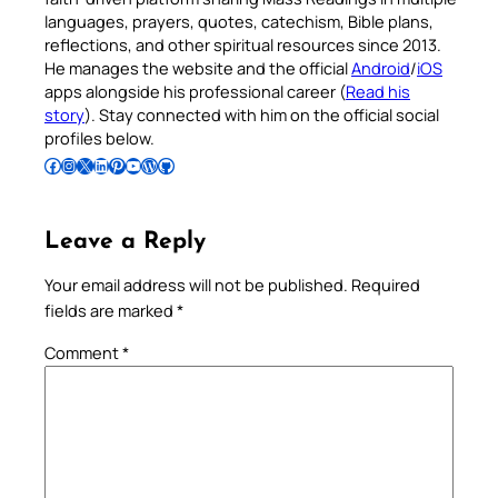
languages, prayers, quotes, catechism, Bible plans,
reflections, and other spiritual resources since 2013.
He manages the website and the official
Android
/
iOS
apps alongside his professional career (
Read his
story
). Stay connected with him on the official social
profiles below.
Follow Pradeep on Facebook
Follow Pradeep on Instagram
Follow Pradeep on X
Follow Pradeep on LinkedIn
Follow Pradeep on Pinterest
Subscribe to Pradeep’s Youtube Channel
Follow Pradeep on WordPress
Follow Pradeep on GitHub
Leave a Reply
Your email address will not be published.
Required
fields are marked
*
Comment
*