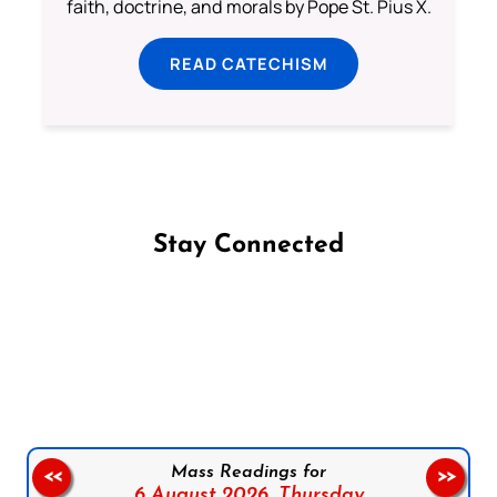
faith, doctrine, and morals by Pope St. Pius X.
READ CATECHISM
Stay Connected
Follow us on Facebook
Follow us on Instagram
Follow us on X
Subscribe to our YouTube Channel
Follow us on WhatsApp
Mass Readings for
<<
>>
6 August 2026,
Thursday