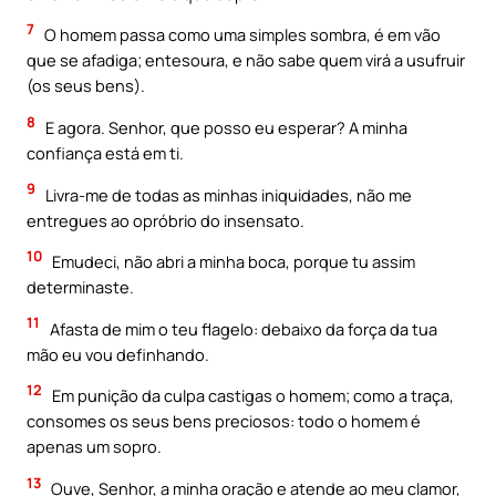
7
O homem passa como uma simples sombra, é em vão
que se afadiga; entesoura, e não sabe quem virá a usufruir
(os seus bens).
8
E agora. Senhor, que posso eu esperar? A minha
confiança está em ti.
9
Livra-me de todas as minhas iniquidades, não me
entregues ao opróbrio do insensato.
10
Emudeci, não abri a minha boca, porque tu assim
determinaste.
11
Afasta de mim o teu flagelo: debaixo da força da tua
mão eu vou definhando.
12
Em punição da culpa castigas o homem; como a traça,
consomes os seus bens preciosos: todo o homem é
apenas um sopro.
13
Ouve, Senhor, a minha oração e atende ao meu clamor,