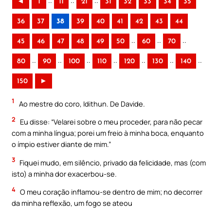
..
..
..
◄
1
11
21
31
32
33
34
35
36
37
38
39
40
41
42
43
44
..
..
..
45
46
47
48
49
50
60
70
..
..
..
..
..
..
..
80
90
100
110
120
130
140
150
►
1
Ao mestre do coro, Idithun. De Davide.
2
Eu disse: “Velarei sobre o meu proceder, para não pecar
com a minha língua; porei um freio à minha boca, enquanto
o ímpio estiver diante de mim.”
3
Fiquei mudo, em silêncio, privado da felicidade, mas (com
isto) a minha dor exacerbou-se.
4
O meu coração inflamou-se dentro de mim; no decorrer
da minha reflexão, um fogo se ateou