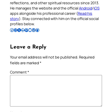
reflections, and other spiritual resources since 2013.
He manages the website and the official
Android
/
iOS
apps alongside his professional career (
Read his
story
). Stay connected with him on the official social
profiles below.
Follow Pradeep on Facebook
Follow Pradeep on Instagram
Follow Pradeep on X
Follow Pradeep on LinkedIn
Follow Pradeep on Pinterest
Subscribe to Pradeep’s Youtube Channel
Follow Pradeep on WordPress
Follow Pradeep on GitHub
Leave a Reply
Your email address will not be published.
Required
fields are marked
*
Comment
*