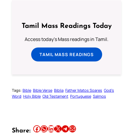
Tamil Mass Readings Today
Access today's Mass readings in Tamil.
TAMIL MASS READINGS
Tags:
Bible
Bible Verse
Biblia
Father Matos Soares
God’s
Word
Holy Bible
Old Testament
Portuguese
Salmos
Share this article on Facebook
Share this article on WhatsApp
Share this article on LinkedIn
Share this article on X
Share this article on Telegram
Email this Article
Share: