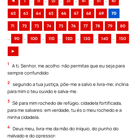
..
..
..
..
..
..
◄
1
11
21
31
41
51
61
62
63
64
65
66
67
68
69
70
71
72
73
74
75
76
77
78
79
80
..
..
..
..
..
..
..
90
100
110
120
130
140
150
►
1
A ti, Senhor, me acolho: não permitas que eu seja para
sempre confundido
2
segundo a tua justiça, põe-me a salvo e livra-me; inclina
para mim o teu ouvido e salva-me.
3
Sê para mim rochedo de refúgio, cidadela fortificada,
para me salvares: em verdade, tu és o meu rochedo e a
minha cidadela.
4
Deus meu, livra-me da mão do iníquio, do punho do
malvado e do opressor: