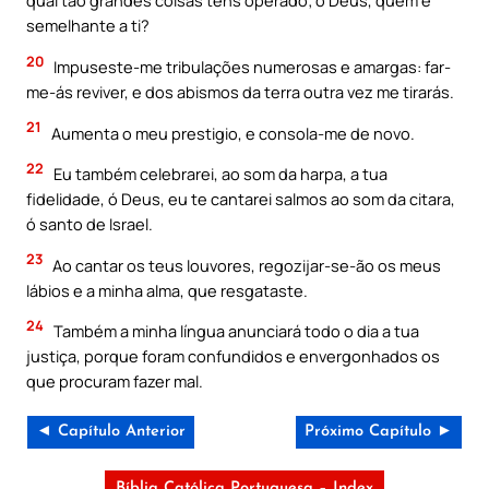
qual tão grandes coisas tens operado; ó Deus, quem é
semelhante a ti?
20
Impuseste-me tribulações numerosas e amargas: far-
me-ás reviver, e dos abismos da terra outra vez me tirarás.
21
Aumenta o meu prestigio, e consola-me de novo.
22
Eu também celebrarei, ao som da harpa, a tua
fidelidade, ó Deus, eu te cantarei salmos ao som da citara,
ó santo de Israel.
23
Ao cantar os teus louvores, regozijar-se-ão os meus
lábios e a minha alma, que resgataste.
24
Também a minha língua anunciará todo o dia a tua
justiça, porque foram confundidos e envergonhados os
que procuram fazer mal.
◄ Capítulo Anterior
Próximo Capítulo ►
Bíblia Católica Portuguesa – Index