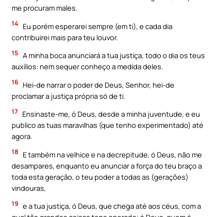
me procuram males.
14
Eu porém esperarei sempre (em ti), e cada dia
contribuirei mais para teu louvor.
15
A minha boca anunciará a tua justiça, todo o dia os teus
auxílios: nem sequer conheço a medida deles.
16
Hei-de narrar o poder de Deus, Senhor, hei-de
proclamar a justiça própria só de ti.
17
Ensinaste-me, ó Deus, desde a minha juventude, e eu
publico as tuas maravilhas (que tenho experimentado) até
agora.
18
E também na velhice e na decrepitude, ó Deus, não me
desampares, enquanto eu anunciar a força do teu braço a
toda esta geração, o teu poder a todas as (gerações)
vindouras,
19
e a tua justiça, ó Deus, que chega até aos céus, com a