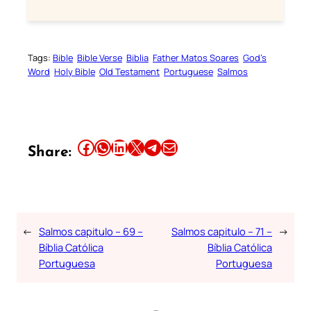
Tags:
Bible
Bible Verse
Biblia
Father Matos Soares
God’s
Word
Holy Bible
Old Testament
Portuguese
Salmos
Share this article on Facebook
Share this article on WhatsApp
Share this article on LinkedIn
Share this article on X
Share this article on Telegram
Email this Article
Share:
←
Salmos capitulo – 69 –
Salmos capitulo – 71 –
→
Bíblia Católica
Bíblia Católica
Portuguesa
Portuguesa