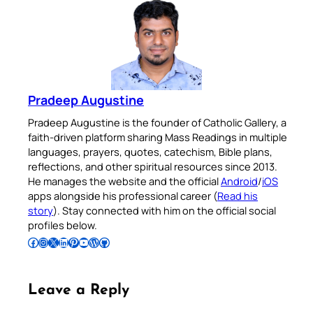
Pradeep Augustine
Pradeep Augustine is the founder of Catholic Gallery, a
faith-driven platform sharing Mass Readings in multiple
languages, prayers, quotes, catechism, Bible plans,
reflections, and other spiritual resources since 2013.
He manages the website and the official
Android
/
iOS
apps alongside his professional career (
Read his
story
). Stay connected with him on the official social
profiles below.
Follow Pradeep on Facebook
Follow Pradeep on Instagram
Follow Pradeep on X
Follow Pradeep on LinkedIn
Follow Pradeep on Pinterest
Subscribe to Pradeep’s Youtube Channel
Follow Pradeep on WordPress
Follow Pradeep on GitHub
Leave a Reply