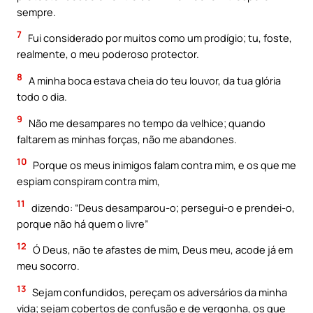
sempre.
7
Fui considerado por muitos como um prodígio; tu, foste,
realmente, o meu poderoso protector.
8
A minha boca estava cheia do teu louvor, da tua glória
todo o dia.
9
Não me desampares no tempo da velhice; quando
faltarem as minhas forças, não me abandones.
10
Porque os meus inimigos falam contra mim, e os que me
espiam conspiram contra mim,
11
dizendo: “Deus desamparou-o; persegui-o e prendei-o,
porque não há quem o livre”
12
Ó Deus, não te afastes de mim, Deus meu, acode já em
meu socorro.
13
Sejam confundidos, pereçam os adversários da minha
vida; sejam cobertos de confusão e de vergonha, os que