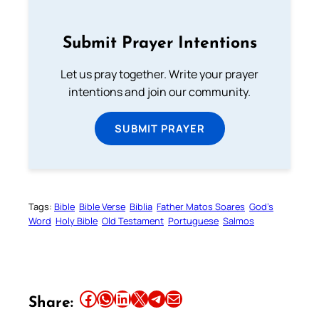
Submit Prayer Intentions
Let us pray together. Write your prayer
intentions and join our community.
SUBMIT PRAYER
Tags:
Bible
Bible Verse
Biblia
Father Matos Soares
God’s
Word
Holy Bible
Old Testament
Portuguese
Salmos
Share this article on Facebook
Share this article on WhatsApp
Share this article on LinkedIn
Share this article on X
Share this article on Telegram
Email this Article
Share: