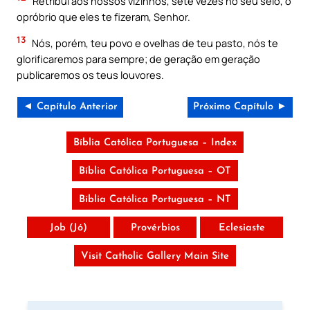
Retribui aos nossos vizinhos, sete vezes no seu seio, o
opróbrio que eles te fizeram, Senhor.
13
Nós, porém, teu povo e ovelhas de teu pasto, nós te
glorificaremos para sempre; de geração em geração
publicaremos os teus louvores.
◄ Capítulo Anterior
Próximo Capítulo ►
Bíblia Católica Portuguesa – Index
Bíblia Católica Portuguesa – OT
Bíblia Católica Portuguesa – NT
Job (Jó)
Provérbios
Eclesiaste
Visit Catholic Gallery Main Site