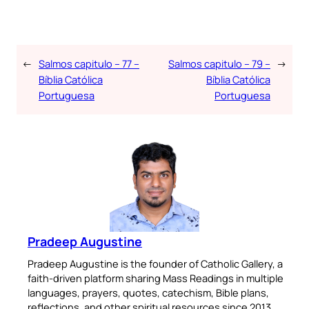
←
Salmos capitulo – 77 –
Salmos capitulo – 79 –
→
Bíblia Católica
Bíblia Católica
Portuguesa
Portuguesa
Pradeep Augustine
Pradeep Augustine is the founder of Catholic Gallery, a
faith-driven platform sharing Mass Readings in multiple
languages, prayers, quotes, catechism, Bible plans,
reflections, and other spiritual resources since 2013.