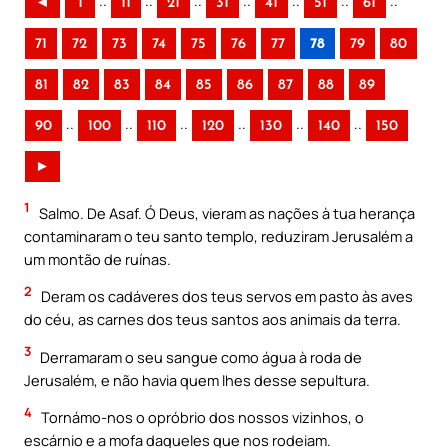
..
..
..
..
..
..
..
◄
1
11
21
31
41
51
61
71
72
73
74
75
76
77
78
79
80
81
82
83
84
85
86
87
88
89
..
..
..
..
..
..
90
100
110
120
130
140
150
►
1
Salmo. De Asaf. Ó Deus, vieram as nações à tua herança
contaminaram o teu santo templo, reduziram Jerusalém a
um montão de ruínas.
2
Deram os cadáveres dos teus servos em pasto às aves
do céu, as carnes dos teus santos aos animais da terra.
3
Derramaram o seu sangue como água à roda de
Jerusalém, e não havia quem lhes desse sepultura.
4
Tornámo-nos o opróbrio dos nossos vizinhos, o
escárnio e a mofa daqueles que nos rodeiam.