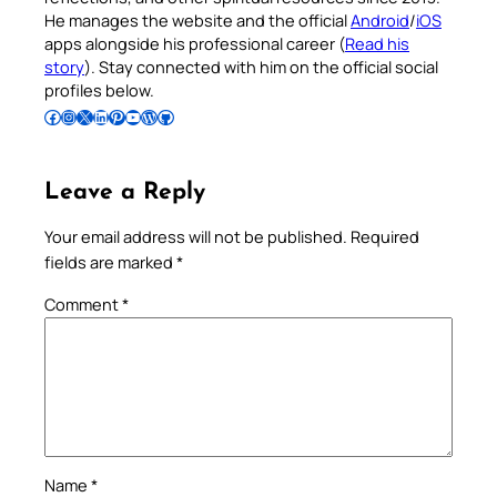
He manages the website and the official
Android
/
iOS
apps alongside his professional career (
Read his
story
). Stay connected with him on the official social
profiles below.
Follow Pradeep on Facebook
Follow Pradeep on Instagram
Follow Pradeep on X
Follow Pradeep on LinkedIn
Follow Pradeep on Pinterest
Subscribe to Pradeep’s Youtube Channel
Follow Pradeep on WordPress
Follow Pradeep on GitHub
Leave a Reply
Your email address will not be published.
Required
fields are marked
*
Comment
*
Name
*