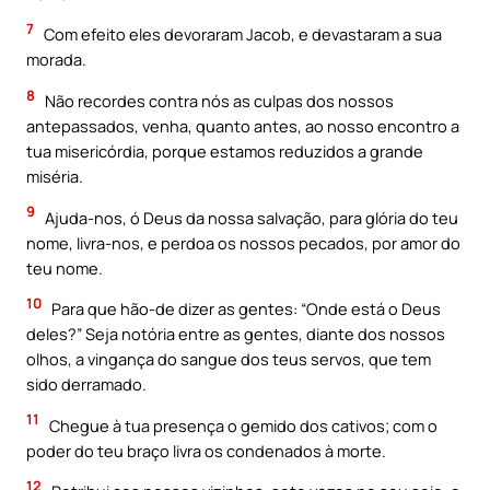
7
Com efeito eles devoraram Jacob, e devastaram a sua
morada.
8
Não recordes contra nós as culpas dos nossos
antepassados, venha, quanto antes, ao nosso encontro a
tua misericórdia, porque estamos reduzidos a grande
miséria.
9
Ajuda-nos, ó Deus da nossa salvação, para glória do teu
nome, livra-nos, e perdoa os nossos pecados, por amor do
teu nome.
10
Para que hão-de dizer as gentes: “Onde está o Deus
deles?” Seja notória entre as gentes, diante dos nossos
olhos, a vingança do sangue dos teus servos, que tem
sido derramado.
11
Chegue à tua presença o gemido dos cativos; com o
poder do teu braço livra os condenados à morte.
12