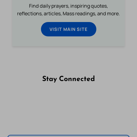
Find daily prayers, inspiring quotes,
reflections, articles, Mass readings, and more.
VISIT MAIN SITE
Stay Connected
Follow us on Facebook
Follow us on Instagram
Follow us on X
Subscribe to our YouTube Channel
Follow us on WhatsApp