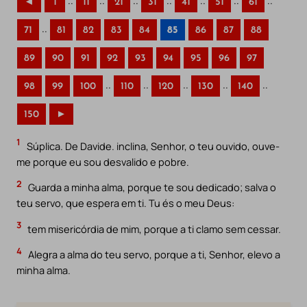
..
..
..
..
..
..
..
◄
1
11
21
31
41
51
61
..
71
81
82
83
84
85
86
87
88
89
90
91
92
93
94
95
96
97
..
..
..
..
..
98
99
100
110
120
130
140
150
►
1
Súplica. De Davide. inclina, Senhor, o teu ouvido, ouve-
me porque eu sou desvalido e pobre.
2
Guarda a minha alma, porque te sou dedicado; salva o
teu servo, que espera em ti. Tu és o meu Deus:
3
tem misericórdia de mim, porque a ti clamo sem cessar.
4
Alegra a alma do teu servo, porque a ti, Senhor, elevo a
minha alma.