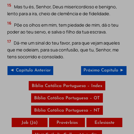
15
Mas tu és, Senhor, Deus misericordioso e benigno,
lento para a ira, cheio de clemência e de fidelidade.
16
Põe os olhos em mim, tem piedade de mim, dá o teu
poder ao teu servo, e salva o filho da tua escrava.
17
Dá-me um sinal do teu favor, para que vejam aqueles
que me odeiam, para sua confusão, que tu, Senhor, me
tens socorrido e consolado.
◄ Capítulo Anterior
Próximo Capítulo ►
Bíblia Católica Portuguesa – Index
Bíblia Católica Portuguesa – OT
Bíblia Católica Portuguesa – NT
Job (Jó)
Provérbios
Eclesiaste