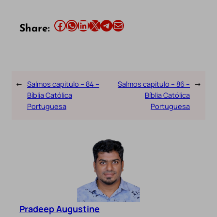
Share this article on Facebook
Share this article on WhatsApp
Share this article on LinkedIn
Share this article on X
Share this article on Telegram
Email this Article
Share:
←
Salmos capitulo – 84 –
Salmos capitulo – 86 –
→
Bíblia Católica
Bíblia Católica
Portuguesa
Portuguesa
Pradeep Augustine