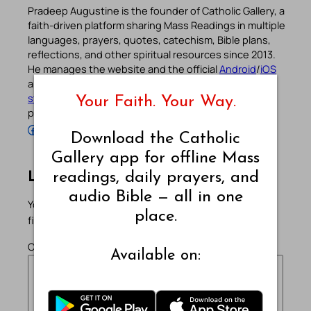
Pradeep Augustine is the founder of Catholic Gallery, a
faith-driven platform sharing Mass Readings in multiple
languages, prayers, quotes, catechism, Bible plans,
reflections, and other spiritual resources since 2013.
He manages the website and the official
Android
/
iOS
apps alongside his professional career (
Read his
story
). Stay connected with him on the official social
Your Faith. Your Way.
profiles below.
Follow Pradeep on Facebook
Follow Pradeep on Instagram
Follow Pradeep on X
Follow Pradeep on LinkedIn
Follow Pradeep on Pinterest
Subscribe to Pradeep’s Youtube Channel
Follow Pradeep on WordPress
Follow Pradeep on GitHub
Download the Catholic
Gallery app for offline Mass
readings, daily prayers, and
Leave a Reply
audio Bible — all in one
Your email address will not be published.
Required
place.
fields are marked
*
Comment
*
Available on: