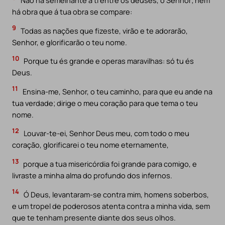
Não há semelhante a ti entre os deuses, ó Senhor; nem
há obra que á tua obra se compare:
9
Todas as nações que fizeste, virão e te adorarão,
Senhor, e glorificarão o teu nome.
10
Porque tu és grande e operas maravilhas: só tu és
Deus.
11
Ensina-me, Senhor, o teu caminho, para que eu ande na
tua verdade; dirige o meu coração para que tema o teu
nome.
12
Louvar-te-ei, Senhor Deus meu, com todo o meu
coração, glorificarei o teu nome eternamente,
13
porque a tua misericórdia foi grande para comigo, e
livraste a minha alma do profundo dos infernos.
14
Ó Deus, levantaram-se contra mim, homens soberbos,
e um tropel de poderosos atenta contra a minha vida, sem
que te tenham presente diante dos seus olhos.