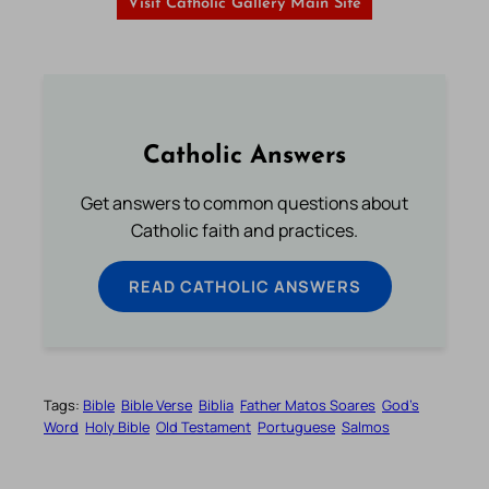
Visit Catholic Gallery Main Site
Catholic Answers
Get answers to common questions about
Catholic faith and practices.
READ CATHOLIC ANSWERS
Tags:
Bible
Bible Verse
Biblia
Father Matos Soares
God’s
Word
Holy Bible
Old Testament
Portuguese
Salmos