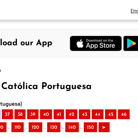
Eng
load our App
a
a Católica Portuguesa
ortuguesa)
37
38
39
40
41
42
43
44
45
46
..
..
..
..
..
00
110
120
130
140
150
►