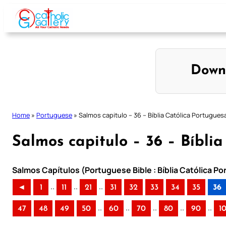
Skip
to
content
Down
Home
»
Portuguese
»
Salmos capitulo – 36 – Bíblia Católica Portugues
Salmos capitulo – 36 – Bíbli
Salmos Capítulos (Portuguese Bible : Bíblia Católica P
..
..
..
◄
1
11
21
31
32
33
34
35
36
..
..
..
..
..
47
48
49
50
60
70
80
90
1