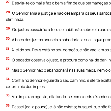
27
Desvia-te do mal e faz o bem a fim de que permaneças 
28
O Senhor ama a justiça e não desampara os seus santos
eliminada.
29
Os justos possuirão a terra, e habitarão sobre ela para 
30
A boca dos justos anuncia a sabedoria, a sua língua proc
31
A lei do seu Deus está no seu coração, e não vacilam os
32
O pecador observa o justo, e procura como há-de dar-lh
33
Mas o Senhor não o abandonará nas suas mãos, nem o co
34
Confia no Senhor e guarda o seu caminho, e ele te exalt
extermínio dos ímpios.
35
Vi o ímpio arrogante, dilatando-se como cedro frondoso
36
Passei (dai a pouco), e já não existia; busquei-o, e não 