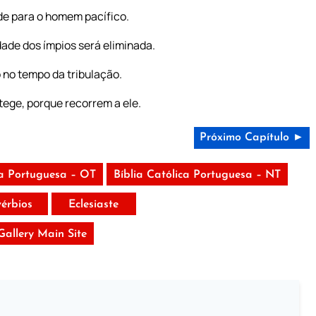
de para o homem pacífico.
ade dos ímpios será eliminada.
o no tempo da tribulação.
otege, porque recorrem a ele.
Próximo Capítulo ►
ca Portuguesa – OT
Bíblia Católica Portuguesa – NT
vérbios
Eclesiaste
 Gallery Main Site