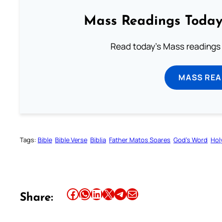
Mass Readings Today
Read today's Mass readings 
MASS REA
Tags:
Bible
Bible Verse
Biblia
Father Matos Soares
God’s Word
Hol
Share this article on Facebook
Share this article on WhatsApp
Share this article on LinkedIn
Share this article on X
Share this article on Telegram
Email this Article
Share: