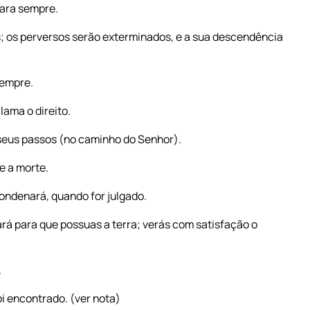
para sempre.
; os perversos serão exterminados, e a sua descendência
sempre.
lama o direito.
 seus passos (no caminho do Senhor).
e a morte.
ndenará, quando for julgado.
ará para que possuas a terra; verás com satisfação o
.
foi encontrado. (ver nota)