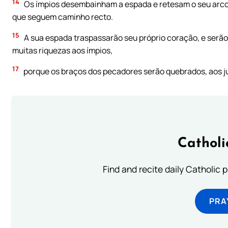
14
Os ímpios desembainham a espada e retesam o seu arco,
que seguem caminho recto.
15
A sua espada traspassarão seu próprio coração, e serão 
muitas riquezas aos ímpios,
17
porque os braços dos pecadores serão quebrados, aos ju
Catholi
Find and recite daily Catholic pr
PRA