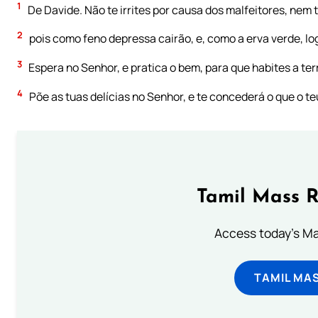
1
De Davide. Não te irrites por causa dos malfeitores, nem 
2
pois como feno depressa cairão, e, como a erva verde, l
3
Espera no Senhor, e pratica o bem, para que habites a ter
4
Põe as tuas delícias no Senhor, e te concederá o que o t
Tamil Mass 
Access today's Mas
TAMIL MA