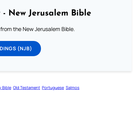
 - New Jerusalem Bible
from the New Jerusalem Bible.
DINGS (NJB)
y Bible
Old Testament
Portuguese
Salmos