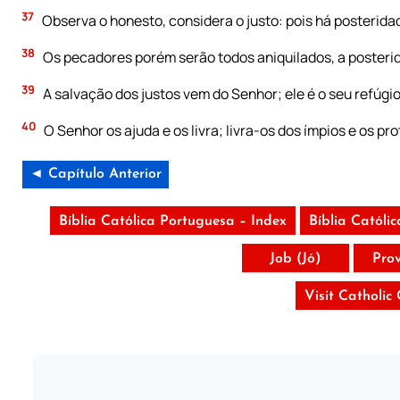
37
Observa o honesto, considera o justo: pois há posterida
38
Os pecadores porém serão todos aniquilados, a posterid
39
A salvação dos justos vem do Senhor; ele é o seu refúgi
40
O Senhor os ajuda e os livra; livra-os dos ímpios e os pr
◄ Capítulo Anterior
Bíblia Católica Portuguesa – Index
Bíblia Católi
Job (Jó)
Pro
Visit Catholic