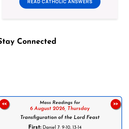
READ CATHOLIC ANSWERS
Stay Connected
on Facebook
Follow us on Instagram
Follow us on X
Subscribe to our YouTube Channel
Follow us on WhatsApp
Mass Readings for
<<
>>
6 August 2026,
Thursday
Transfiguration of the Lord Feast
First:
Daniel 7: 9-10, 13-14