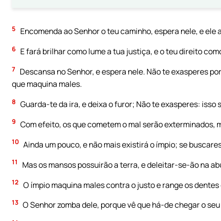
5
Encomenda ao Senhor o teu caminho, espera nele, e ele a
6
E fará brilhar como lume a tua justiça, e o teu direito com
7
Descansa no Senhor, e espera nele. Não te exasperes po
que maquina males.
8
Guarda-te da ira, e deixa o furor; Não te exasperes: isso s
9
Com efeito, os que cometem o mal serão exterminados, m
10
Ainda um pouco, e não mais existirá o ímpio; se buscares
11
Mas os mansos possuirão a terra, e deleitar-se-ão na ab
12
O ímpio maquina males contra o justo e range os dentes 
13
O Senhor zomba dele, porque vê que há-de chegar o seu 