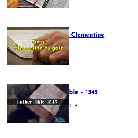
The Sixto-Clementine
Vulgate
July 12, 2025
Luther Bible – 1545
October 17, 2018