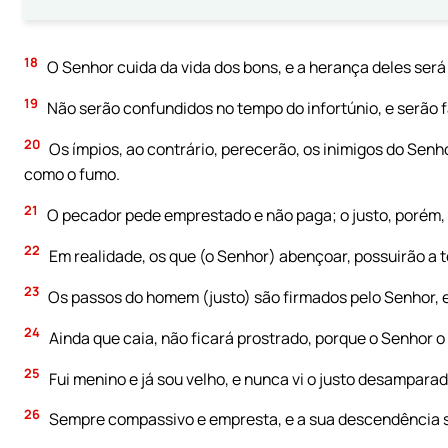
18
O Senhor cuida da vida dos bons, e a herança deles será
19
Não serão confundidos no tempo do infortúnio, e serão f
20
Os ímpios, ao contrário, perecerão, os inimigos do Sen
como o fumo.
21
O pecador pede emprestado e não paga; o justo, porém, 
22
Em realidade, os que (o Senhor) abençoar, possuirão a t
23
Os passos do homem (justo) são firmados pelo Senhor, e
24
Ainda que caia, não ficará prostrado, porque o Senhor o
25
Fui menino e já sou velho, e nunca vi o justo desampar
26
Sempre compassivo e empresta, e a sua descendência 