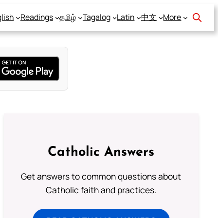
lish
Readings
தமிழ்
Tagalog
Latin
中文
More
Catholic Answers
Get answers to common questions about
Catholic faith and practices.