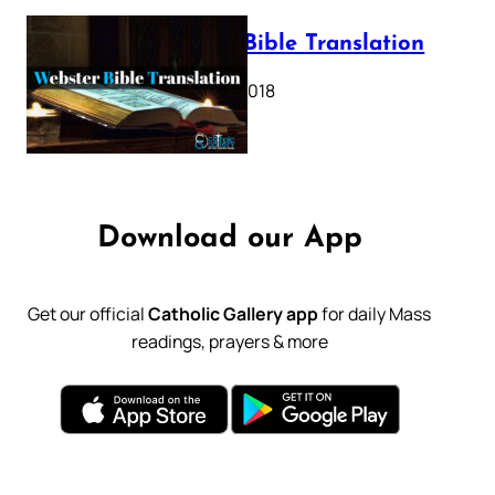
Webster Bible Translation
October 11, 2018
Download our App
Get our official
Catholic Gallery app
for daily Mass
readings, prayers & more