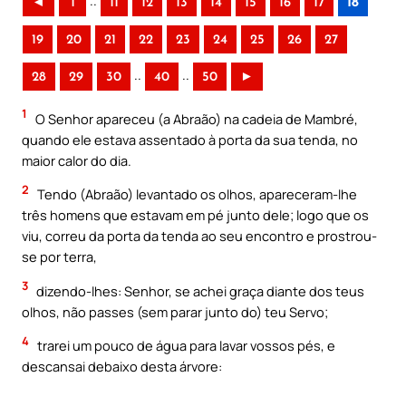
..
◄
1
11
12
13
14
15
16
17
18
19
20
21
22
23
24
25
26
27
..
..
28
29
30
40
50
►
1
O Senhor apareceu (a Abraão) na cadeia de Mambré,
quando ele estava assentado à porta da sua tenda, no
maior calor do dia.
2
Tendo (Abraão) levantado os olhos, apareceram-lhe
três homens que estavam em pé junto dele; logo que os
viu, correu da porta da tenda ao seu encontro e prostrou-
se por terra,
3
dizendo-lhes: Senhor, se achei graça diante dos teus
olhos, não passes (sem parar junto do) teu Servo;
4
trarei um pouco de água para lavar vossos pés, e
descansai debaixo desta árvore: