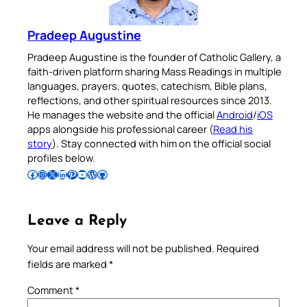
Pradeep Augustine
Pradeep Augustine is the founder of Catholic Gallery, a
faith-driven platform sharing Mass Readings in multiple
languages, prayers, quotes, catechism, Bible plans,
reflections, and other spiritual resources since 2013.
He manages the website and the official
Android
/
iOS
apps alongside his professional career (
Read his
story
). Stay connected with him on the official social
profiles below.
Follow Pradeep on Facebook
Follow Pradeep on Instagram
Follow Pradeep on X
Follow Pradeep on LinkedIn
Follow Pradeep on Pinterest
Subscribe to Pradeep’s Youtube Channel
Follow Pradeep on WordPress
Follow Pradeep on GitHub
Leave a Reply
Your email address will not be published.
Required
fields are marked
*
Comment
*