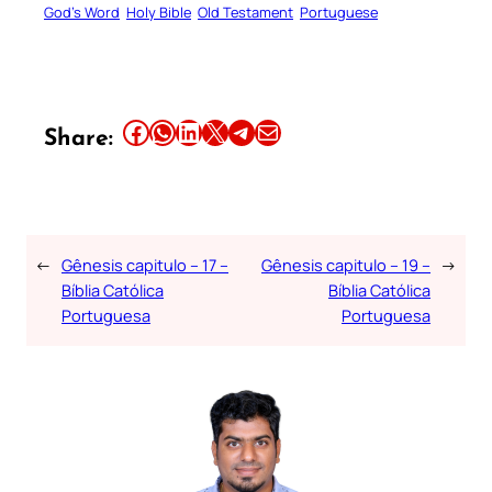
God’s Word
Holy Bible
Old Testament
Portuguese
Share this article on Facebook
Share this article on WhatsApp
Share this article on LinkedIn
Share this article on X
Share this article on Telegram
Email this Article
Share:
←
Gênesis capitulo – 17 –
Gênesis capitulo – 19 –
→
Bíblia Católica
Bíblia Católica
Portuguesa
Portuguesa