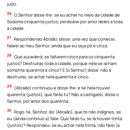
juízo.
26
O Senhor disse-lhe: se eu achar no meio da cidade de
Sodoma cinquenta justos, perdoarei por amor deles a toda
a cidade.
27
Respondendo Abraão, disse: uma vez que comecei,
falarei ao meu Senhor, ainda que eu seja pó e cinza.
28
Que sucederá, se faltarem cinco para os cinquenta
justos? Destruirás toda a cidade, porque nela se acham
sòmente quarenta e cinco? E (o Senhor) disse: não a
destruirei, se achar nela quarenta e cinco.
29
(Abraão) continuou e disse-lhe: e se nela houver
quarenta (justos), que farás tu? Não a castigarei, disse o
Senhor, por amor dos quarenta.
30
Rogo-te, Senhor, diz (Abraão), que te não indignes, se
eu (ainda continuo a) falar. Que farás tu, se lá houver trinta
(justos)? Respondeu: se eu achar nela trinta, não farei (a