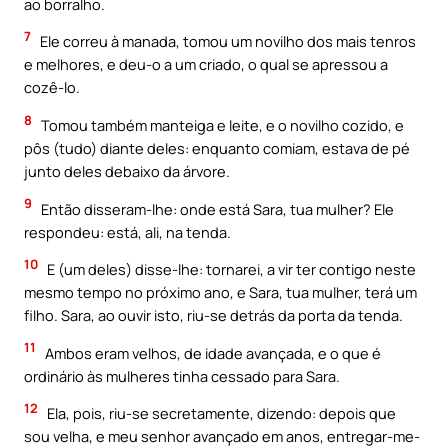
ao borralho.
7
Ele correu à manada, tomou um novilho dos mais tenros
e melhores, e deu-o a um criado, o qual se apressou a
cozê-lo.
8
Tomou também manteiga e leite, e o novilho cozido, e
pôs (tudo) diante deles: enquanto comiam, estava de pé
junto deles debaixo da árvore.
9
Então disseram-lhe: onde está Sara, tua mulher? Ele
respondeu: está, ali, na tenda.
10
E (um deles) disse-lhe: tornarei, a vir ter contigo neste
mesmo tempo no próximo ano, e Sara, tua mulher, terá um
filho. Sara, ao ouvir isto, riu-se detrás da porta da tenda.
11
Ambos eram velhos, de idade avançada, e o que é
ordinário às mulheres tinha cessado para Sara.
12
Ela, pois, riu-se secretamente, dizendo: depois que
sou velha, e meu senhor avançado em anos, entregar-me-