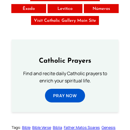
Êxodo
Levítico
Números
Visit Catholic Gallery Main Site
Catholic Prayers
Find and recite daily Catholic prayers to
enrich your spiritual life.
PRAY NOW
Tags:
Bible
Bible Verse
Biblia
Father Matos Soares
Genesis