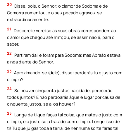
20
Disse, pois, o Senhor; o clamor de Sodoma e de
Gomorra aumentou, e o seu pecado agravou-se
extraordinariamente.
21
Descerei e verei se as suas obras correspondem ao
clamor que chegou até mim; ou, se assim não é, para o
saber.
22
Partiram dali e foram para Sodoma; mas Abraão estava
ainda diante do Senhor.
23
Aproximando-se (dele), disse: perderás tu o justo com
o impio?
24
Se houver cinquenta justos na cidade, perecerão
todos juntos? E não perdoarás àquele lugar por causa de
cinquenta justos, se aí os houver?
25
Longe de ti que faças tal coisa, que mates o justo com
o ímpio, e o justo seja tratado com o ímpio. Longe isso de
ti! Tu que julgas toda a terra, de nenhuma sorte farás tal