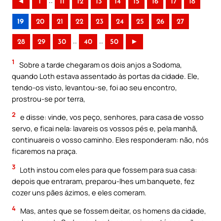
..
◄
1
11
12
13
14
15
16
17
18
19
20
21
22
23
24
25
26
27
..
..
28
29
30
40
50
►
1
Sobre a tarde chegaram os dois anjos a Sodoma,
quando Loth estava assentado às portas da cidade. Ele,
tendo-os visto, levantou-se, foi ao seu encontro,
prostrou-se por terra,
2
e disse: vinde, vos peço, senhores, para casa de vosso
servo, e ficai nela: lavareis os vossos pés e, pela manhã,
continuareis o vosso caminho. Eles responderam: não, nós
ficaremos na praça.
3
Loth instou com eles para que fossem para sua casa:
depois que entraram, preparou-lhes um banquete, fez
cozer uns pães ázimos, e eles comeram.
4
Mas, antes que se fossem deitar, os homens da cidade,