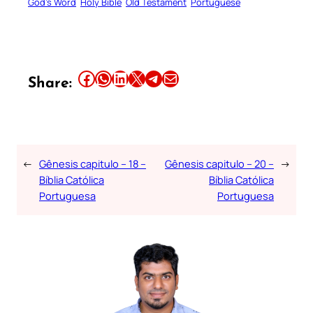
God’s Word
Holy Bible
Old Testament
Portuguese
Share this article on Facebook
Share this article on WhatsApp
Share this article on LinkedIn
Share this article on X
Share this article on Telegram
Email this Article
Share:
←
Gênesis capitulo – 18 –
Gênesis capitulo – 20 –
→
Bíblia Católica
Bíblia Católica
Portuguesa
Portuguesa