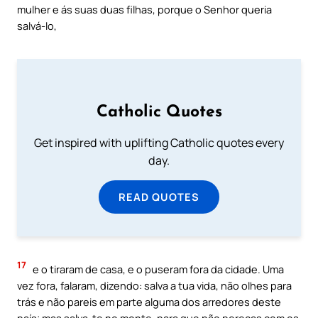
mulher e ás suas duas filhas, porque o Senhor queria
salvá-lo,
Catholic Quotes
Get inspired with uplifting Catholic quotes every
day.
READ QUOTES
17
e o tiraram de casa, e o puseram fora da cidade. Uma
vez fora, falaram, dizendo: salva a tua vida, não olhes para
trás e não pareis em parte alguma dos arredores deste
país; mas salva-te no monte, para que não pereças com os