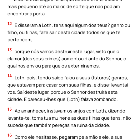
mais pequeno até ao maior, de sorte que não podiam
encontrar a porta.
12
E disseram a Loth: tens aqui algum dos teus? genro ou
filho, ou filhas, faze sair desta cidade todos os que te
pertencem,
13
porque nós vamos destruir este lugar, visto que o
clamor (dos seus crimes) aumentou diante do Senhor, o
qual nos enviou para que os exterminemos.
14
Loth, pois, tendo saído falou a seus (futuros) genros,
que estavam para casar com suas filhas, e disse: levantai-
vos. Saí deste lugar, porque o Senhor destruirá esta
cidade. E pareceu-lhes que (Loth) falava zombando.
15
Ao amanhecer, instavam os anjos com Loth, dizendo:
levanta-te, toma tua mulher e as duas filhas que tens, não
suceda que também pereças na ruína da cidade.
16
Como ele hesitasse, pegaram pela mão a ele, a sua