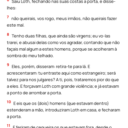
Saiu Loth, fechando nas suas costas a porta, e disse-
lhes:
7
não queirais, vos rogo, meus irmãos, não queirais fazer
este mal.
8
Tenho duas filhas, que ainda são virgens; eu vo-las
trarei, e abusai delas como vos agradar, contando que não
façais mal algum a estes homens, porque se acolheram à
sombra do meu telhado.
9
Eles, porém, disseram: retira-te para lá. E
acrescentaram: tu entraste aqui como estrangeiro; será
talvez para nos julgares? A ti, pois, trataremos pior do que
a eles. E forçavam Loth com grande violência; e já estavam
a ponto de arrombar a porta.
10
E eis que os (dois) homens (que estavam dentro)
estenderam a mão, introduziram Loth em casa, e fecharam
a porta.
11
E feriram de cegueira os que estavam fora, desde o