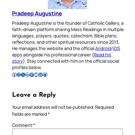
Pradeep Augustine
Pradeep Augustine is the founder of Catholic Gallery, a
faith-driven platform sharing Mass Readings in multiple
languages, prayers, quotes, catechism, Bible plans,
reflections, and other spiritual resources since 2013.
He manages the website and the official
Android
/
iOS
apps alongside his professional career (
Read his
story
). Stay connected with him on the official social
profiles below.
Follow Pradeep on Facebook
Follow Pradeep on Instagram
Follow Pradeep on X
Follow Pradeep on LinkedIn
Follow Pradeep on Pinterest
Subscribe to Pradeep’s Youtube Channel
Follow Pradeep on WordPress
Follow Pradeep on GitHub
Leave a Reply
Your email address will not be published.
Required
fields are marked
*
Comment
*