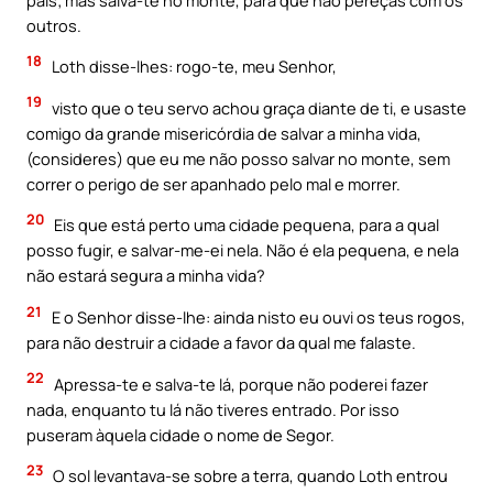
outros.
18
Loth disse-lhes: rogo-te, meu Senhor,
19
visto que o teu servo achou graça diante de ti, e usaste
comigo da grande misericórdia de salvar a minha vida,
(consideres) que eu me não posso salvar no monte, sem
correr o perigo de ser apanhado pelo mal e morrer.
20
Eis que está perto uma cidade pequena, para a qual
posso fugir, e salvar-me-ei nela. Não é ela pequena, e nela
não estará segura a minha vida?
21
E o Senhor disse-lhe: ainda nisto eu ouvi os teus rogos,
para não destruir a cidade a favor da qual me falaste.
22
Apressa-te e salva-te lá, porque não poderei fazer
nada, enquanto tu lá não tiveres entrado. Por isso
puseram àquela cidade o nome de Segor.
23
O sol levantava-se sobre a terra, quando Loth entrou