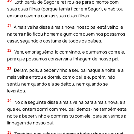
30
Loth partiu de Segor e retirou-se para o monte com
suas duas filhas (porque temia ficar em Segor), e habitou
em uma caverna com as suas duas filhas.
31
A mais velha disse à mais nova: nosso pai está velho, e
na terra não ficou homem algum com quem nos possamos
casar, segundo o costume de todos os países.
32
Vem, embriaguêmo-lo com vinho, e durmamos com ele,
para que possamos conservar a linhagem de nosso pai.
33
Deram, pois, a beber vinho a seu pai naquela noite, e a
mais velha entrou e dormiu com o pai: ele, porém, não
sentiu nem quando ela se deitou, nem quando se
levantou.
34
No dia seguinte disse a mais velha para a mais nova: eis
que eu ontem dormi com meu pai: demos-lhe também esta
noite a beber vinho e dormirás tu com ele, para salvarmos a
linhagem de nosso pai.
35
Também, naquela noite deram a beber vinho a seu pai,