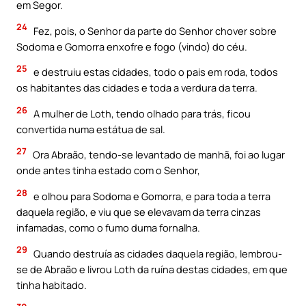
em Segor.
24
Fez, pois, o Senhor da parte do Senhor chover sobre
Sodoma e Gomorra enxofre e fogo (vindo) do céu.
25
e destruiu estas cidades, todo o pais em roda, todos
os habitantes das cidades e toda a verdura da terra.
26
A mulher de Loth, tendo olhado para trás, ficou
convertida numa estátua de sal.
27
Ora Abraão, tendo-se levantado de manhã, foi ao lugar
onde antes tinha estado com o Senhor,
28
e olhou para Sodoma e Gomorra, e para toda a terra
daquela região, e viu que se elevavam da terra cinzas
infamadas, como o fumo duma fornalha.
29
Quando destruía as cidades daquela região, lembrou-
se de Abraão e livrou Loth da ruína destas cidades, em que
tinha habitado.