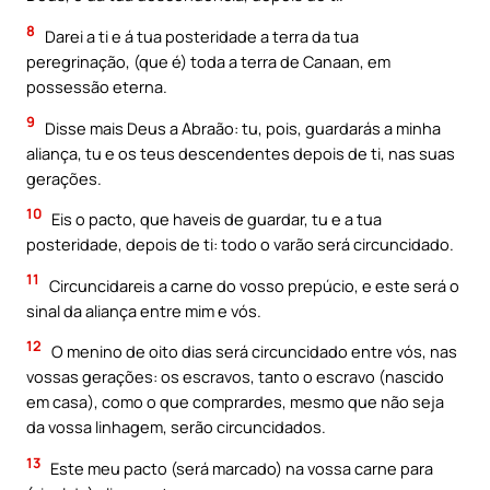
8
Darei a ti e á tua posteridade a terra da tua
peregrinação, (que é) toda a terra de Canaan, em
possessão eterna.
9
Disse mais Deus a Abraão: tu, pois, guardarás a minha
aliança, tu e os teus descendentes depois de ti, nas suas
gerações.
10
Eis o pacto, que haveis de guardar, tu e a tua
posteridade, depois de ti: todo o varão será circuncidado.
11
Circuncidareis a carne do vosso prepúcio, e este será o
sinal da aliança entre mim e vós.
12
O menino de oito dias será circuncidado entre vós, nas
vossas gerações: os escravos, tanto o escravo (nascido
em casa), como o que comprardes, mesmo que não seja
da vossa linhagem, serão circuncidados.
13
Este meu pacto (será marcado) na vossa carne para