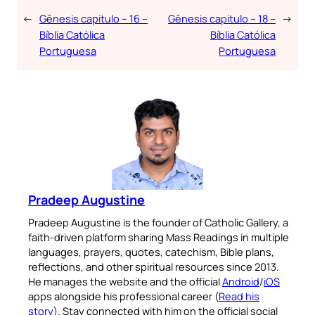
←
Gênesis capitulo – 16 –
Gênesis capitulo – 18 –
→
Bíblia Católica
Bíblia Católica
Portuguesa
Portuguesa
Pradeep Augustine
Pradeep Augustine is the founder of Catholic Gallery, a
faith-driven platform sharing Mass Readings in multiple
languages, prayers, quotes, catechism, Bible plans,
reflections, and other spiritual resources since 2013.
He manages the website and the official
Android
/
iOS
apps alongside his professional career (
Read his
story
). Stay connected with him on the official social