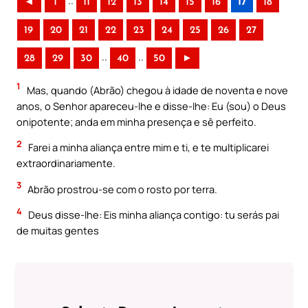
..
◄
1
11
12
13
14
15
16
17
18
19
20
21
22
23
24
25
26
27
..
..
28
29
30
40
50
►
1
Mas, quando (Abrão) chegou à idade de noventa e nove
anos, o Senhor apareceu-lhe e disse-lhe: Eu (sou) o Deus
onipotente; anda em minha presença e sê perfeito.
2
Farei a minha aliança entre mim e ti, e te multiplicarei
extraordinariamente.
3
Abrão prostrou-se com o rosto por terra.
4
Deus disse-lhe: Eis minha aliança contigo: tu serás pai
de muitas gentes