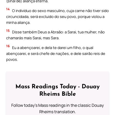
(sinal de) aliança eterna.
14
O indivíduo do sexo masculino, cuja carne não tiver sido
circuncidada, será excluido do seu povo, porque violou a
minha aliança.
15
Disse também Deus a Abraão: a Sarai, tua mulher, não
chamarás mais Sarai, mas Sara.
16
Eu a abençoarei, e dela te darei um filho, o qual
abençoarei, e será chefe de nações, e dele sairão reis de
povos.
Mass Readings Today - Douay
Rheims Bible
Follow today's Mass readings in the classic Douay
Rheims translation.