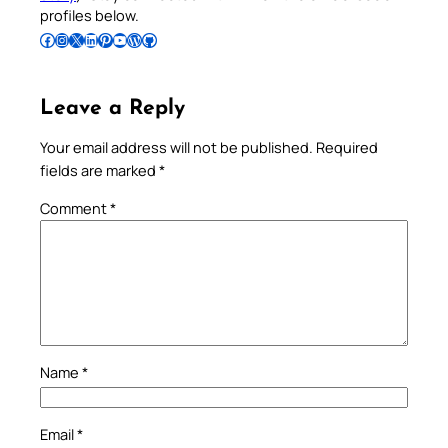
profiles below.
Follow Pradeep on Facebook
Follow Pradeep on Instagram
Follow Pradeep on X
Follow Pradeep on LinkedIn
Follow Pradeep on Pinterest
Subscribe to Pradeep’s Youtube Channel
Follow Pradeep on WordPress
Follow Pradeep on GitHub
Leave a Reply
Your email address will not be published.
Required
fields are marked
*
Comment
*
Name
*
Email
*