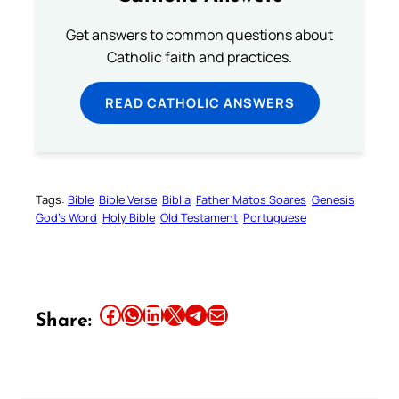
Get answers to common questions about
Catholic faith and practices.
READ CATHOLIC ANSWERS
Tags:
Bible
Bible Verse
Biblia
Father Matos Soares
Genesis
God’s Word
Holy Bible
Old Testament
Portuguese
Share this article on Facebook
Share this article on WhatsApp
Share this article on LinkedIn
Share this article on X
Share this article on Telegram
Email this Article
Share: