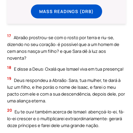
MASS READINGS (DRB)
17
Abraão prostrou-se com o rosto por terra e riu-se,
dizendo no seu coração: é possível que a um homem de
cem anos nasça um filho? e que Sara dê à luz aos
noventa?
18
E disse a Deus: Oxalá que Ismael viva em tua presença!
19
Deus respondeu a Abraão: Sara, tua mulher, te dará à
luz um filho, e lhe porás o nome de Isaac, e farei o meu
pacto com ele e com a sua descendência, depois dele, por
uma aliança eterna.
20
Eu te ouvi também acerca de Ismael: abençoá-lo-ei, fá-
lo-ei crescer e o multiplicarei extraordinariamente: gerará
doze príncipes e farei dele uma grande nação.