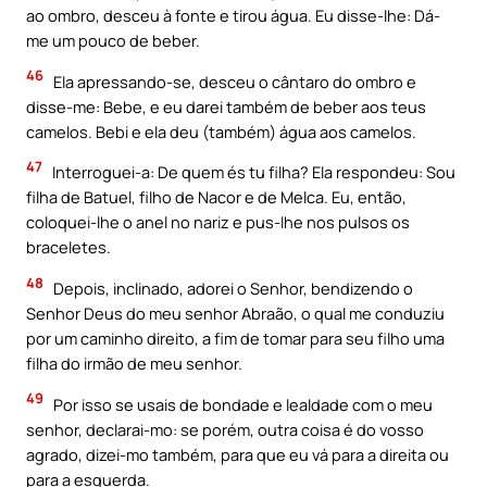
ao ombro, desceu à fonte e tirou água. Eu disse-lhe: Dá-
me um pouco de beber.
46
Ela apressando-se, desceu o cântaro do ombro e
disse-me: Bebe, e eu darei também de beber aos teus
camelos. Bebi e ela deu (também) água aos camelos.
47
Interroguei-a: De quem és tu filha? Ela respondeu: Sou
filha de Batuel, filho de Nacor e de Melca. Eu, então,
coloquei-lhe o anel no nariz e pus-lhe nos pulsos os
braceletes.
48
Depois, inclinado, adorei o Senhor, bendizendo o
Senhor Deus do meu senhor Abraão, o qual me conduziu
por um caminho direito, a fim de tomar para seu filho uma
filha do irmão de meu senhor.
49
Por isso se usais de bondade e lealdade com o meu
senhor, declarai-mo: se porém, outra coisa é do vosso
agrado, dizei-mo também, para que eu vá para a direita ou
para a esquerda.