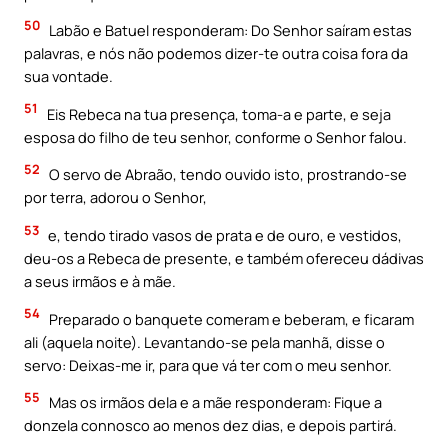
50
Labão e Batuel responderam: Do Senhor saíram estas
palavras, e nós não podemos dizer-te outra coisa fora da
sua vontade.
51
Eis Rebeca na tua presença, toma-a e parte, e seja
esposa do filho de teu senhor, conforme o Senhor falou.
52
O servo de Abraão, tendo ouvido isto, prostrando-se
por terra, adorou o Senhor,
53
e, tendo tirado vasos de prata e de ouro, e vestidos,
deu-os a Rebeca de presente, e também ofereceu dádivas
a seus irmãos e à mãe.
54
Preparado o banquete comeram e beberam, e ficaram
ali (aquela noite). Levantando-se pela manhã, disse o
servo: Deixas-me ir, para que vá ter com o meu senhor.
55
Mas os irmãos dela e a mãe responderam: Fique a
donzela connosco ao menos dez dias, e depois partirá.