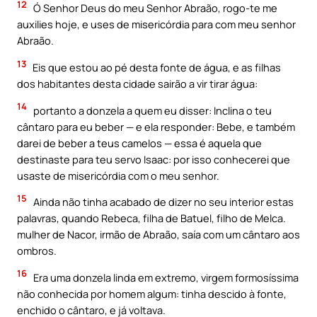
12
Ó Senhor Deus do meu Senhor Abraão, rogo-te me
auxilies hoje, e uses de misericórdia para com meu senhor
Abraão.
13
Eis que estou ao pé desta fonte de água, e as filhas
dos habitantes desta cidade sairão a vir tirar água:
14
portanto a donzela a quem eu disser: Inclina o teu
cântaro para eu beber — e ela responder: Bebe, e também
darei de beber a teus camelos — essa é aquela que
destinaste para teu servo Isaac: por isso conhecerei que
usaste de misericórdia com o meu senhor.
15
Ainda não tinha acabado de dizer no seu interior estas
palavras, quando Rebeca, filha de Batuel, filho de Melca.
mulher de Nacor, irmão de Abraão, saía com um cântaro aos
ombros.
16
Era uma donzela linda em extremo, virgem formosíssima
não conhecida por homem algum: tinha descido à fonte,
enchido o cântaro, e já voltava.