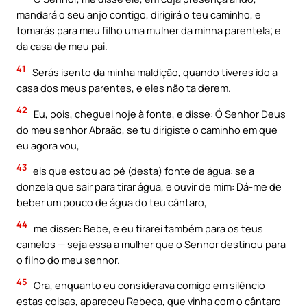
mandará o seu anjo contigo, dirigirá o teu caminho, e
tomarás para meu filho uma mulher da minha parentela; e
da casa de meu pai.
41
Serás isento da minha maldição, quando tiveres ido a
casa dos meus parentes, e eles não ta derem.
42
Eu, pois, cheguei hoje à fonte, e disse: Ó Senhor Deus
do meu senhor Abraão, se tu dirigiste o caminho em que
eu agora vou,
43
eis que estou ao pé (desta) fonte de água: se a
donzela que sair para tirar água, e ouvir de mim: Dá-me de
beber um pouco de água do teu cântaro,
44
me disser: Bebe, e eu tirarei também para os teus
camelos — seja essa a mulher que o Senhor destinou para
o filho do meu senhor.
45
Ora, enquanto eu considerava comigo em silêncio
estas coisas, apareceu Rebeca, que vinha com o cântaro