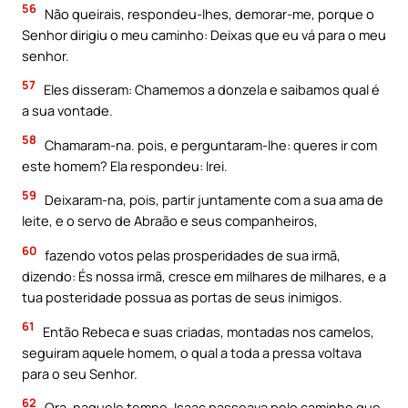
56
Não queirais, respondeu-lhes, demorar-me, porque o
Senhor dirigiu o meu caminho: Deixas que eu vá para o meu
senhor.
57
Eles disseram: Chamemos a donzela e saibamos qual é
a sua vontade.
58
Chamaram-na. pois, e perguntaram-lhe: queres ir com
este homem? Ela respondeu: Irei.
59
Deixaram-na, pois, partir juntamente com a sua ama de
leite, e o servo de Abraão e seus companheiros,
60
fazendo votos pelas prosperidades de sua irmã,
dizendo: És nossa irmã, cresce em milhares de milhares, e a
tua posteridade possua as portas de seus inimigos.
61
Então Rebeca e suas criadas, montadas nos camelos,
seguiram aquele homem, o qual a toda a pressa voltava
para o seu Senhor.
62
Ora, naquele tempo, Isaac passeava pelo caminho que