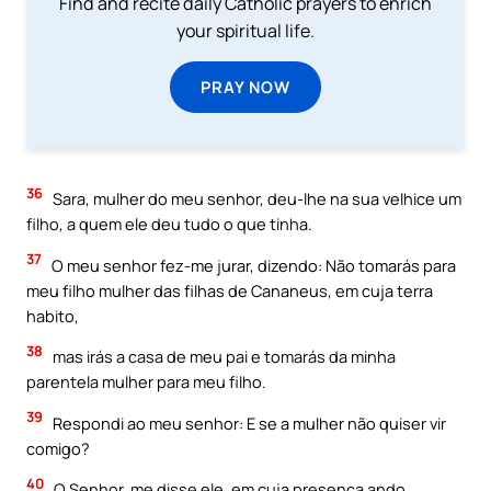
Find and recite daily Catholic prayers to enrich
your spiritual life.
PRAY NOW
36
Sara, mulher do meu senhor, deu-lhe na sua velhice um
filho, a quem ele deu tudo o que tinha.
37
O meu senhor fez-me jurar, dizendo: Não tomarás para
meu filho mulher das filhas de Cananeus, em cuja terra
habito,
38
mas irás a casa de meu pai e tomarás da minha
parentela mulher para meu filho.
39
Respondi ao meu senhor: E se a mulher não quiser vir
comigo?
40
O Senhor, me disse ele, em cuja presença ando,