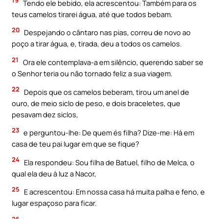
19
Tendo ele bebido, ela acrescentou: Também para os
teus camelos tirarei água, até que todos bebam.
20
Despejando o cântaro nas pias, correu de novo ao
poço a tirar água, e, tirada, deu a todos os camelos.
21
Ora ele contemplava-a em silêncio, querendo saber se
o Senhor teria ou não tornado feliz a sua viagem.
22
Depois que os camelos beberam, tirou um anel de
ouro, de meio siclo de peso, e dois braceletes, que
pesavam dez siclos,
23
e perguntou-lhe: De quem és filha? Dize-me: Há em
casa de teu pai lugar em que se fique?
24
Ela respondeu: Sou filha de Batuel, filho de Melca, o
qual ela deu à luz a Nacor,
25
E acrescentou: Em nossa casa há muita palha e feno, e
lugar espaçoso para ficar.
26