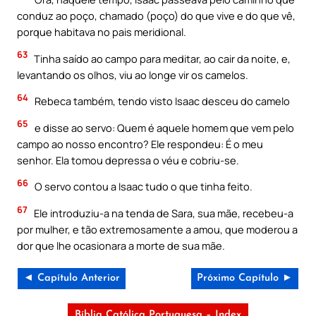
conduz ao poço, chamado (poço) do que vive e do que vê,
porque habitava no pais meridional.
63
Tinha saído ao campo para meditar, ao cair da noite, e,
levantando os olhos, viu ao longe vir os camelos.
64
Rebeca também, tendo visto Isaac desceu do camelo
65
e disse ao servo: Quem é aquele homem que vem pelo
campo ao nosso encontro? Ele respondeu: É o meu
senhor. Ela tomou depressa o véu e cobriu-se.
66
O servo contou a Isaac tudo o que tinha feito.
67
Ele introduziu-a na tenda de Sara, sua mãe, recebeu-a
por mulher, e tão extremosamente a amou, que moderou a
dor que lhe ocasionara a morte de sua mãe.
◄ Capítulo Anterior
Próximo Capítulo ►
Bíblia Católica Portuguesa – Index