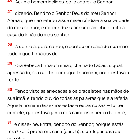
Aquele homem inclinou-se, e adorou o Senhor,
27
dizendo: Bendito o Senhor Deus do meu Senhor
Abraão, que não retirou a sua misericórdia e a sua verdade
do meu senhor, e me conduziu por um caminho direito à
casa do irmão do meu senhor.
28
A donzela, pois, correu, e contou em casa de sua mãe
tudo o que tinha ouvido.
29
Ora Rebeca tinha um irmão, chamado Labão, o qual,
apressado, saiu a ir ter com aquele homem, onde estava a
fonte.
30
Tendo visto as arrecadas e os braceletes nas mãos de
sua irmã, e tendo ouvido todas as palavras que ela referia:
Aquele homem disse-nos estas e estas coisas — foi ter
com ele, que estava junto dos camelos e perto da fonte,
31
e disse-lhe: Entra, bendito do Senhor; porque estás
fora? Eu já preparei a casa (para ti), e um lugar para os
camelos.