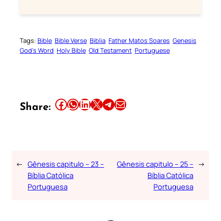
Tags:
Bible
Bible Verse
Biblia
Father Matos Soares
Genesis
God’s Word
Holy Bible
Old Testament
Portuguese
Share this article on Facebook
Share this article on WhatsApp
Share this article on LinkedIn
Share this article on X
Share this article on Telegram
Email this Article
Share:
←
Gênesis capitulo – 23 –
Gênesis capitulo – 25 –
→
Bíblia Católica
Bíblia Católica
Portuguesa
Portuguesa