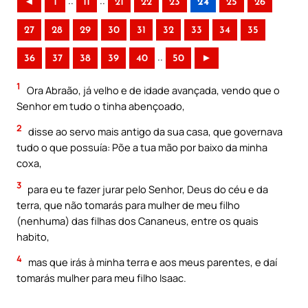
..
..
◄
1
11
21
22
23
24
25
26
27
28
29
30
31
32
33
34
35
..
36
37
38
39
40
50
►
1
Ora Abraão, já velho e de idade avançada, vendo que o
Senhor em tudo o tinha abençoado,
2
disse ao servo mais antigo da sua casa, que governava
tudo o que possuía: Põe a tua mão por baixo da minha
coxa,
3
para eu te fazer jurar pelo Senhor, Deus do céu e da
terra, que não tomarás para mulher de meu filho
(nenhuma) das filhas dos Cananeus, entre os quais
habito,
4
mas que irás à minha terra e aos meus parentes, e daí
tomarás mulher para meu filho Isaac.