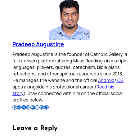
Pradeep Augustine
Pradeep Augustine is the founder of Catholic Gallery, a
faith-driven platform sharing Mass Readings in multiple
languages, prayers, quotes, catechism, Bible plans,
reflections, and other spiritual resources since 2013.
He manages the website and the official
Android
/
iOS
apps alongside his professional career (
Read his
story
). Stay connected with him on the official social
profiles below.
Follow Pradeep on Facebook
Follow Pradeep on Instagram
Follow Pradeep on X
Follow Pradeep on LinkedIn
Follow Pradeep on Pinterest
Subscribe to Pradeep’s Youtube Channel
Follow Pradeep on WordPress
Follow Pradeep on GitHub
Leave a Reply