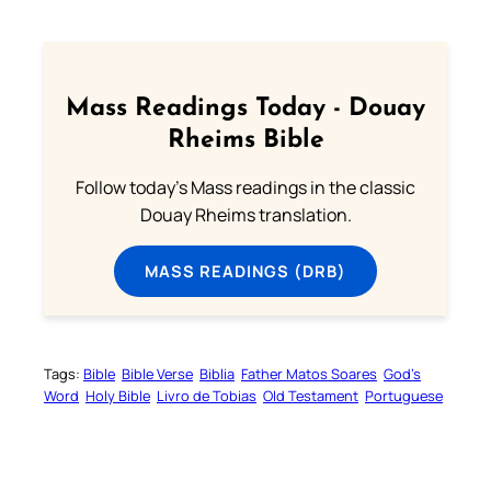
Mass Readings Today - Douay
Rheims Bible
Follow today's Mass readings in the classic
Douay Rheims translation.
MASS READINGS (DRB)
Tags:
Bible
Bible Verse
Biblia
Father Matos Soares
God’s
Word
Holy Bible
Livro de Tobias
Old Testament
Portuguese