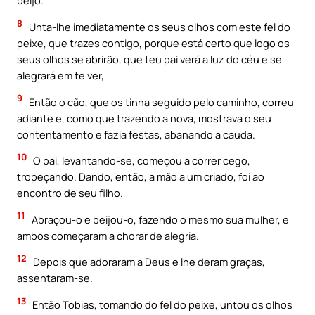
beijo.
8
Unta-lhe imediatamente os seus olhos com este fel do
peixe, que trazes contigo, porque está certo que logo os
seus olhos se abrirão, que teu pai verá a luz do céu e se
alegrará em te ver,
9
Então o cão, que os tinha seguido pelo caminho, correu
adiante e, como que trazendo a nova, mostrava o seu
contentamento e fazia festas, abanando a cauda.
10
O pai, levantando-se, começou a correr cego,
tropeçando. Dando, então, a mão a um criado, foi ao
encontro de seu filho.
11
Abraçou-o e beijou-o, fazendo o mesmo sua mulher, e
ambos começaram a chorar de alegria.
12
Depois que adoraram a Deus e lhe deram graças,
assentaram-se.
13
Então Tobias, tomando do fel do peixe, untou os olhos