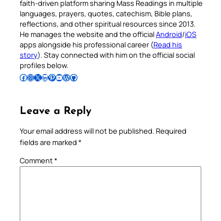
faith-driven platform sharing Mass Readings in multiple
languages, prayers, quotes, catechism, Bible plans,
reflections, and other spiritual resources since 2013.
He manages the website and the official
Android
/
iOS
apps alongside his professional career (
Read his
story
). Stay connected with him on the official social
profiles below.
Follow Pradeep on Facebook
Follow Pradeep on Instagram
Follow Pradeep on X
Follow Pradeep on LinkedIn
Follow Pradeep on Pinterest
Subscribe to Pradeep’s Youtube Channel
Follow Pradeep on WordPress
Follow Pradeep on GitHub
Leave a Reply
Your email address will not be published.
Required
fields are marked
*
Comment
*