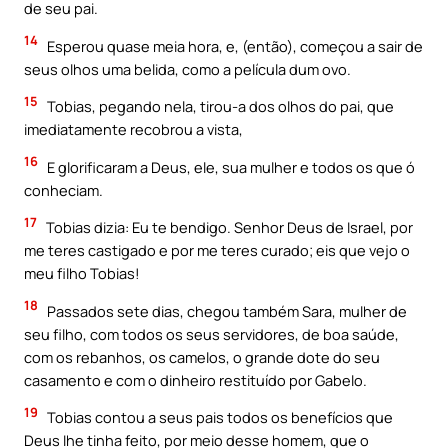
de seu pai.
14
Esperou quase meia hora, e, (então), começou a sair de
seus olhos uma belida, como a película dum ovo.
15
Tobias, pegando nela, tirou-a dos olhos do pai, que
imediatamente recobrou a vista,
16
E glorificaram a Deus, ele, sua mulher e todos os que ó
conheciam.
17
Tobias dizia: Eu te bendigo. Senhor Deus de Israel, por
me teres castigado e por me teres curado; eis que vejo o
meu filho Tobias!
18
Passados sete dias, chegou também Sara, mulher de
seu filho, com todos os seus servidores, de boa saúde,
com os rebanhos, os camelos, o grande dote do seu
casamento e com o dinheiro restituído por Gabelo.
19
Tobias contou a seus pais todos os benefícios que
Deus Ihe tinha feito, por meio desse homem, que o