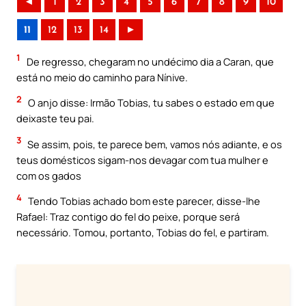
◄
1
2
3
4
5
6
7
8
9
10
11
12
13
14
►
1
De regresso, chegaram no undécimo dia a Caran, que
está no meio do caminho para Nínive.
2
O anjo disse: Irmão Tobias, tu sabes o estado em que
deixaste teu pai.
3
Se assim, pois, te parece bem, vamos nós adiante, e os
teus domésticos sigam-nos devagar com tua mulher e
com os gados
4
Tendo Tobias achado bom este parecer, disse-lhe
Rafael: Traz contigo do fel do peixe, porque será
necessário. Tomou, portanto, Tobias do fel, e partiram.