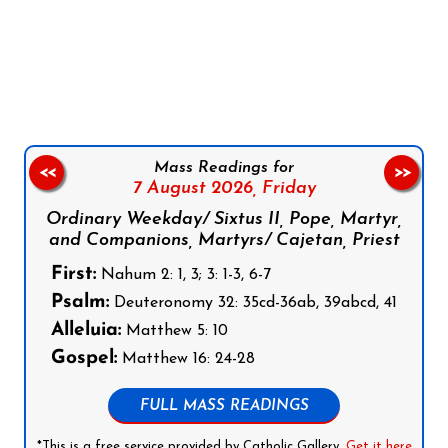
Follow us on Facebook
Follow us on Instagram
Follow us on X
Subscribe to our YouTube Channel
Follow us on WhatsApp
Mass Readings for
<<
>>
7 August 2026,
Friday
Ordinary Weekday/ Sixtus II, Pope, Martyr,
and Companions, Martyrs/ Cajetan, Priest
First:
Nahum 2: 1, 3; 3: 1-3, 6-7
Psalm:
Deuteronomy 32: 35cd-36ab, 39abcd, 41
Alleluia:
Matthew 5: 10
Gospel:
Matthew 16: 24-28
FULL MASS READINGS
*This is a free service provided by Catholic Gallery.
Get it here