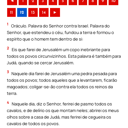
◄
1
2
3
4
5
6
7
8
9
10
11
12
13
14
►
1
Oráculo. Palavra do Senhor contra Israel. Palavra do
Senhor, que estendeu o céu, fundou a terra e formou o
espírito que o homem tem dentro de si:
2
Eis que farei de Jerusalém um copo inebriante para
todos os povos circunvizinhos. Esta palavra é também para
Judá, quando se cercar Jerusalém.
3
Naquele dia farei de Jerusalém uma pedra pesada para
todos os povos; todos aqueles que a levantarem, ficarão
magoados; coligar-se-ão contra ela todos os reinos da
terra.
4
Naquele dia, diz o Senhor, ferirei de pasmo todos os
cavalos, e de delírio os que montam neles; abrirei os meus
olhos sobre a casa de Judá, mas ferirei de cegueira os
cavalos de todos os povos.