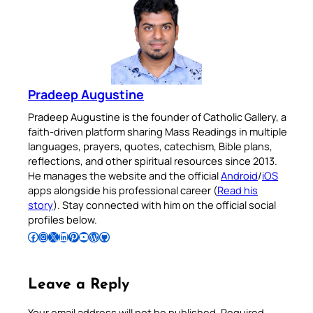
Pradeep Augustine
Pradeep Augustine is the founder of Catholic Gallery, a
faith-driven platform sharing Mass Readings in multiple
languages, prayers, quotes, catechism, Bible plans,
reflections, and other spiritual resources since 2013.
He manages the website and the official
Android
/
iOS
apps alongside his professional career (
Read his
story
). Stay connected with him on the official social
profiles below.
Follow Pradeep on Facebook
Follow Pradeep on Instagram
Follow Pradeep on X
Follow Pradeep on LinkedIn
Follow Pradeep on Pinterest
Subscribe to Pradeep’s Youtube Channel
Follow Pradeep on WordPress
Follow Pradeep on GitHub
Leave a Reply
Your email address will not be published.
Required