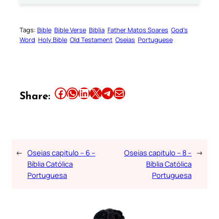
Tags:
Bible
Bible Verse
Biblia
Father Matos Soares
God’s
Word
Holy Bible
Old Testament
Oseias
Portuguese
Share this article on Facebook
Share this article on WhatsApp
Share this article on LinkedIn
Share this article on X
Share this article on Telegram
Email this Article
Share:
←
Oseias capitulo – 6 –
Oseias capitulo – 8 –
→
Bíblia Católica
Bíblia Católica
Portuguesa
Portuguesa