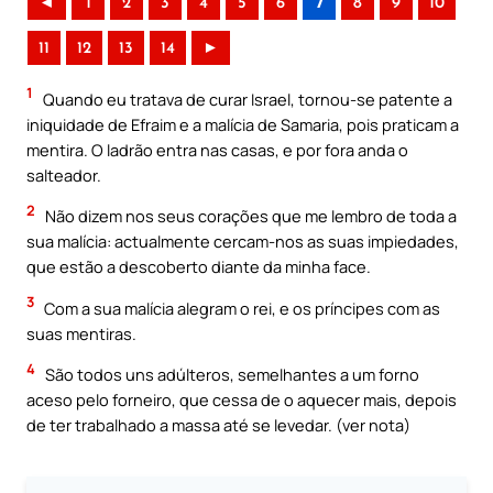
◄
1
2
3
4
5
6
7
8
9
10
11
12
13
14
►
1
Quando eu tratava de curar Israel, tornou-se patente a
iniquidade de Efraim e a malícia de Samaria, pois praticam a
mentira. O ladrão entra nas casas, e por fora anda o
salteador.
2
Não dizem nos seus corações que me lembro de toda a
sua malícia: actualmente cercam-nos as suas impiedades,
que estão a descoberto diante da minha face.
3
Com a sua malícia alegram o rei, e os príncipes com as
suas mentiras.
4
São todos uns adúlteros, semelhantes a um forno
aceso pelo forneiro, que cessa de o aquecer mais, depois
de ter trabalhado a massa até se levedar. (ver nota)