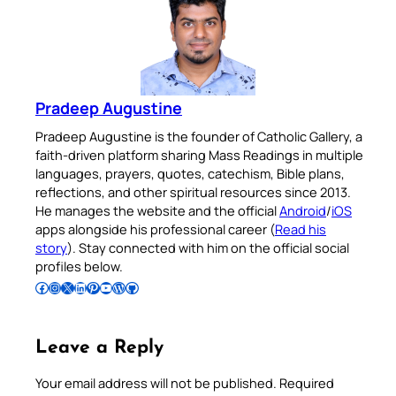
Pradeep Augustine
Pradeep Augustine is the founder of Catholic Gallery, a
faith-driven platform sharing Mass Readings in multiple
languages, prayers, quotes, catechism, Bible plans,
reflections, and other spiritual resources since 2013.
He manages the website and the official
Android
/
iOS
apps alongside his professional career (
Read his
story
). Stay connected with him on the official social
profiles below.
Follow Pradeep on Facebook
Follow Pradeep on Instagram
Follow Pradeep on X
Follow Pradeep on LinkedIn
Follow Pradeep on Pinterest
Subscribe to Pradeep’s Youtube Channel
Follow Pradeep on WordPress
Follow Pradeep on GitHub
Leave a Reply
Your email address will not be published.
Required