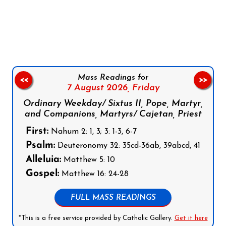
Follow us on Facebook
Follow us on Instagram
Follow us on X
Subscribe to our YouTube Channel
Follow us on WhatsApp
Mass Readings for
<<
>>
7 August 2026,
Friday
Ordinary Weekday/ Sixtus II, Pope, Martyr,
and Companions, Martyrs/ Cajetan, Priest
First:
Nahum 2: 1, 3; 3: 1-3, 6-7
Psalm:
Deuteronomy 32: 35cd-36ab, 39abcd, 41
Alleluia:
Matthew 5: 10
Gospel:
Matthew 16: 24-28
FULL MASS READINGS
*This is a free service provided by Catholic Gallery.
Get it here