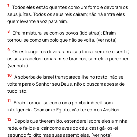
7
Todos eles estão quentes como um forno e devoram os
seus juízes. Todos os seus reis caíram; não há entre eles
quem levante a voz para mim.
8
Efraim mistura-se com os povos (idólatras); Efraim
tornou-se como um bolo que não se volta. (ver nota)
9
Os estrangeiros devoraram a sua força, sem ele o sentir;
os seus cabelos tornaram-se brancos, sem ele o perceber.
(ver nota)
10
A soberba de Israel transparece-lhe no rosto; não se
voltam para o Senhor seu Deus, não o buscam apesar de
tudo isto.
11
Efraim tornou-se como uma pomba imbecil, som
inteligência. Chamam o Egipto, vão ter com os Assírios.
12
Depois que tiverem ido, estenderei sobre eles a minha
rede, e fá-los-ei cair como aves do céu; castigá-los-ei
segundo foi dito mas suas assembleias. (ver nota)