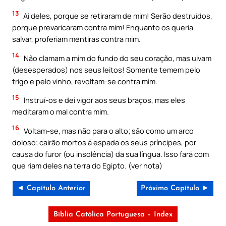
13
Ai deles, porque se retiraram de mim! Serão destruídos,
porque prevaricaram contra mim! Enquanto os queria
salvar, proferiam mentiras contra mim.
14
Não clamam a mim do fundo do seu coração, mas uivam
(desesperados) nos seus leitos! Somente temem pelo
trigo e pelo vinho, revoltam-se contra mim.
15
Instruí-os e dei vigor aos seus braços, mas eles
meditaram o mal contra mim.
16
Voltam-se, mas não para o alto; são como um arco
doloso; cairão mortos á espada os seus príncipes, por
causa do furor (ou insolência) da sua língua. Isso fará com
que riam deles na terra do Egipto. (ver nota)
◄ Capítulo Anterior
Próximo Capítulo ►
Bíblia Católica Portuguesa – Index