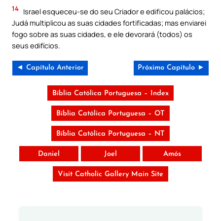
14
Israel esqueceu-se do seu Criador e edificou palácios;
Judá multiplicou as suas cidades fortificadas; mas enviarei
fogo sobre as suas cidades, e ele devorará (todos) os
seus edifícios.
◄ Capítulo Anterior
Próximo Capítulo ►
Bíblia Católica Portuguesa – Index
Bíblia Católica Portuguesa – OT
Bíblia Católica Portuguesa – NT
Daniel
Joel
Amós
Visit Catholic Gallery Main Site