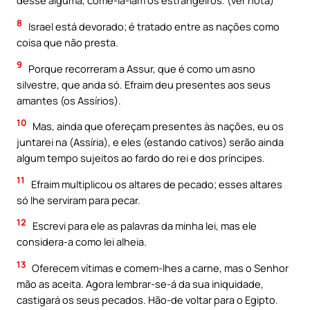
desse alguma, come-la-iam os estrangeiros. (ver nota)
8
Israel está devorado; é tratado entre as nações como
coisa que não presta.
9
Porque recorreram a Assur, que é como um asno
silvestre, que anda só. Efraim deu presentes aos seus
amantes (os Assírios).
10
Mas, ainda que ofereçam presentes às nações, eu os
juntarei na (Assíria), e eles (estando cativos) serão ainda
algum tempo sujeitos ao fardo do rei e dos príncipes.
11
Efraim multiplicou os altares de pecado; esses altares
só lhe serviram para pecar.
12
Escrevi para ele as palavras da minha lei, mas ele
considera-a como lei alheia.
13
Oferecem vítimas e comem-lhes a carne, mas o Senhor
mão as aceita. Agora lembrar-se-á da sua iniquidade,
castigará os seus pecados. Hão-de voltar para o Egipto.