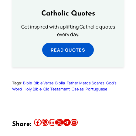
Catholic Quotes
Get inspired with uplifting Catholic quotes
every day.
READ QUOTES
Tags:
Bible
Bible Verse
Biblia
Father Matos Soares
God’s
Word
Holy Bible
Old Testament
Oseias
Portuguese
Share this article on Facebook
Share this article on WhatsApp
Share this article on LinkedIn
Share this article on X
Share this article on Telegram
Email this Article
Share: