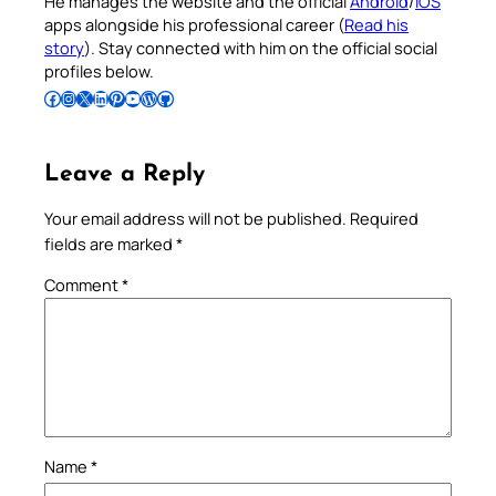
He manages the website and the official
Android
/
iOS
apps alongside his professional career (
Read his
story
). Stay connected with him on the official social
profiles below.
Follow Pradeep on Facebook
Follow Pradeep on Instagram
Follow Pradeep on X
Follow Pradeep on LinkedIn
Follow Pradeep on Pinterest
Subscribe to Pradeep’s Youtube Channel
Follow Pradeep on WordPress
Follow Pradeep on GitHub
Leave a Reply
Your email address will not be published.
Required
fields are marked
*
Comment
*
Name
*