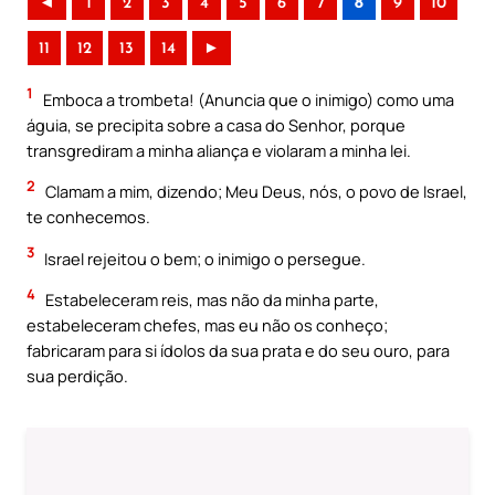
◄
1
2
3
4
5
6
7
8
9
10
11
12
13
14
►
1
Emboca a trombeta! (Anuncia que o inimigo) como uma
águia, se precipita sobre a casa do Senhor, porque
transgrediram a minha aliança e violaram a minha lei.
2
Clamam a mim, dizendo; Meu Deus, nós, o povo de Israel,
te conhecemos.
3
Israel rejeitou o bem; o inimigo o persegue.
4
Estabeleceram reis, mas não da minha parte,
estabeleceram chefes, mas eu não os conheço;
fabricaram para si ídolos da sua prata e do seu ouro, para
sua perdição.