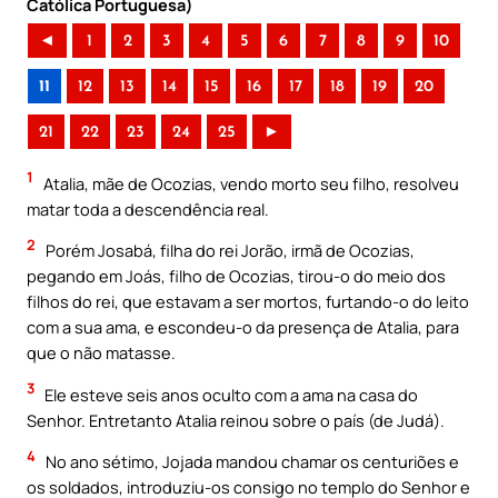
Católica Portuguesa)
◄
1
2
3
4
5
6
7
8
9
10
11
12
13
14
15
16
17
18
19
20
21
22
23
24
25
►
1
Atalia, mãe de Ocozias, vendo morto seu filho, resolveu
matar toda a descendência real.
2
Porém Josabá, filha do rei Jorão, irmã de Ocozias,
pegando em Joás, filho de Ocozias, tirou-o do meio dos
filhos do rei, que estavam a ser mortos, furtando-o do leito
com a sua ama, e escondeu-o da presença de Atalia, para
que o não matasse.
3
Ele esteve seis anos oculto com a ama na casa do
Senhor. Entretanto Atalia reinou sobre o país (de Judá).
4
No ano sétimo, Jojada mandou chamar os centuriões e
os soldados, introduziu-os consigo no templo do Senhor e