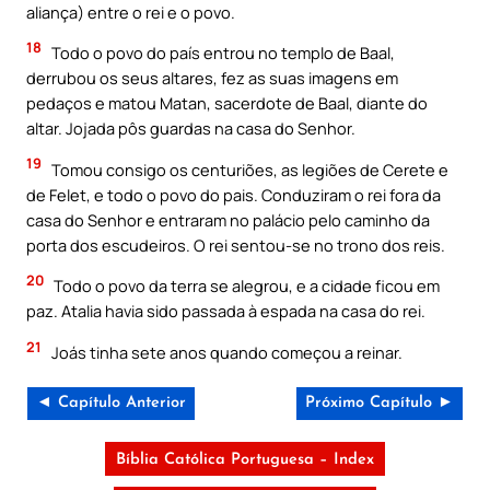
aliança) entre o rei e o povo.
18
Todo o povo do país entrou no templo de Baal,
derrubou os seus altares, fez as suas imagens em
pedaços e matou Matan, sacerdote de Baal, diante do
altar. Jojada pôs guardas na casa do Senhor.
19
Tomou consigo os centuriões, as legiões de Cerete e
de Felet, e todo o povo do pais. Conduziram o rei fora da
casa do Senhor e entraram no palácio pelo caminho da
porta dos escudeiros. O rei sentou-se no trono dos reis.
20
Todo o povo da terra se alegrou, e a cidade ficou em
paz. Atalia havia sido passada à espada na casa do rei.
21
Joás tinha sete anos quando começou a reinar.
◄ Capítulo Anterior
Próximo Capítulo ►
Bíblia Católica Portuguesa – Index