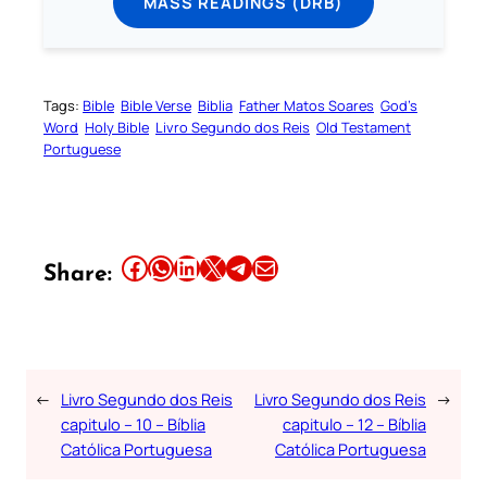
MASS READINGS (DRB)
Tags:
Bible
Bible Verse
Biblia
Father Matos Soares
God’s
Word
Holy Bible
Livro Segundo dos Reis
Old Testament
Portuguese
Share this article on Facebook
Share this article on WhatsApp
Share this article on LinkedIn
Share this article on X
Share this article on Telegram
Email this Article
Share:
←
Livro Segundo dos Reis
Livro Segundo dos Reis
→
capitulo – 10 – Bíblia
capitulo – 12 – Bíblia
Católica Portuguesa
Católica Portuguesa