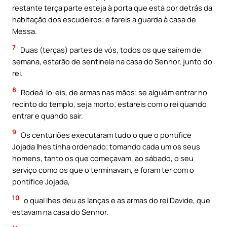
restante terça parte esteja à porta que está por detrás da
habitação dos escudeiros; e fareis a guarda à casa de
Messa.
7
Duas (terças) partes de vós, todos os que saírem de
semana, estarão de sentinela na casa do Senhor, junto do
rei.
8
Rodeá-lo-eis, de armas nas mãos; se alguém entrar no
recinto do templo, seja morto; estareis com o rei quando
entrar e quando sair.
9
Os centuriões executaram tudo o que o pontífice
Jojada lhes tinha ordenado; tomando cada um os seus
homens, tanto os que começavam, ao sábado, o seu
serviço como os que o terminavam, e foram ter com o
pontífice Jojada,
10
o qual lhes deu as lanças e as armas do rei Davide, que
estavam na casa do Senhor.