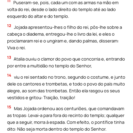
11
Puseram-se, pois, cada um com as armas na mão em
volta do rei, desde o lado direito do templo até ao lado
esquerdo do altar e do templo.
12
Jojada apresentou-Ihes o filho do rei, pôs-lhe sobre a
cabeça o diadema, entregou-lhe o livro da lei, e eles o
proclamaram rei e o ungiram e, dando palmas, disseram:
Viva o rei.
13
Atalia ouviu o clamor do povo que concorria e, entrando
por entre a multidão no templo do Senhor,
14
viu o rei sentado no trono, segundo o costume, e junto
dele os cantores e trombetas, e todo o povo do país muito
alegre, ao som das trombetas. Então ela rasgou os seus
vestidos e gritou: Traição, traição!
15
Mas Jojada ordenou aos centuriões, que comandavam
as tropas: Levai-a para fora do recinto do templo; qualquer
que a seguir, morra à espada. Com efeito, o pontífice tinha
dito: Não seja morta dentro do templo do Senhor.