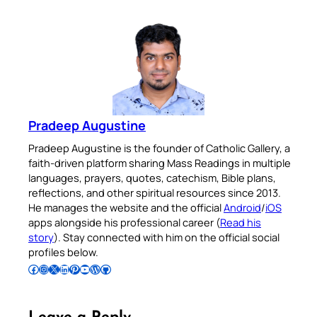
Pradeep Augustine
Pradeep Augustine is the founder of Catholic Gallery, a
faith-driven platform sharing Mass Readings in multiple
languages, prayers, quotes, catechism, Bible plans,
reflections, and other spiritual resources since 2013.
He manages the website and the official
Android
/
iOS
apps alongside his professional career (
Read his
story
). Stay connected with him on the official social
profiles below.
Follow Pradeep on Facebook
Follow Pradeep on Instagram
Follow Pradeep on X
Follow Pradeep on LinkedIn
Follow Pradeep on Pinterest
Subscribe to Pradeep’s Youtube Channel
Follow Pradeep on WordPress
Follow Pradeep on GitHub