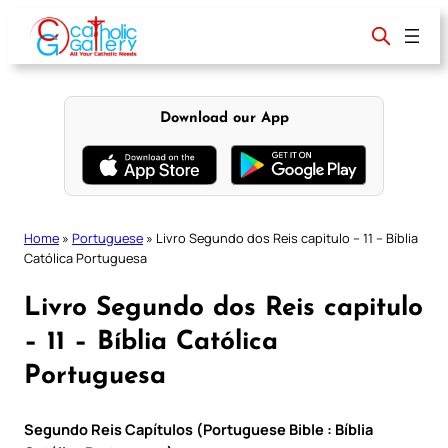
Skip
to
content
Download our App
Home
»
Portuguese
»
Livro Segundo dos Reis capitulo – 11 – Bíblia
Católica Portuguesa
Livro Segundo dos Reis capitulo
– 11 – Bíblia Católica
Portuguesa
Segundo Reis Capítulos (Portuguese Bible : Bíblia