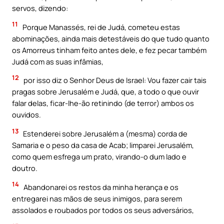
servos, dizendo:
11
Porque Manassés, rei de Judá, cometeu estas
abominações, ainda mais detestáveis do que tudo quanto
os Amorreus tinham feito antes dele, e fez pecar também
Judá com as suas infâmias,
12
por isso diz o Senhor Deus de Israel: Vou fazer cair tais
pragas sobre Jerusalém e Judá, que, a todo o que ouvir
falar delas, ficar-lhe-ão retinindo (de terror) ambos os
ouvidos.
13
Estenderei sobre Jerusalém a (mesma) corda de
Samaria e o peso da casa de Acab; limparei Jerusalém,
como quem esfrega um prato, virando-o dum lado e
doutro.
14
Abandonarei os restos da minha herança e os
entregarei nas mãos de seus inimigos, para serem
assolados e roubados por todos os seus adversários,