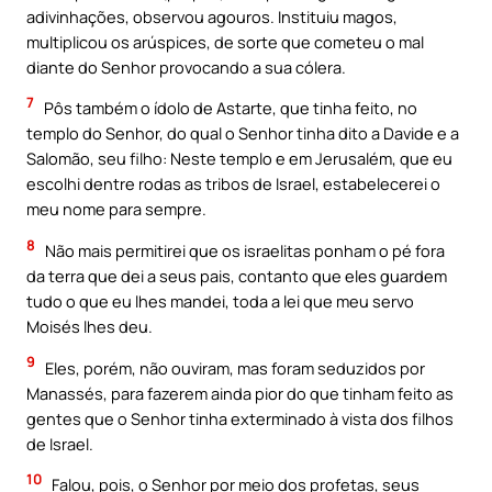
adivinhações, observou agouros. Instituiu magos,
multiplicou os arúspices, de sorte que cometeu o mal
diante do Senhor provocando a sua cólera.
7
Pôs também o ídolo de Astarte, que tinha feito, no
templo do Senhor, do qual o Senhor tinha dito a Davide e a
Salomão, seu filho: Neste templo e em Jerusalém, que eu
escolhi dentre rodas as tribos de Israel, estabelecerei o
meu nome para sempre.
8
Não mais permitirei que os israelitas ponham o pé fora
da terra que dei a seus pais, contanto que eles guardem
tudo o que eu lhes mandei, toda a lei que meu servo
Moisés lhes deu.
9
Eles, porém, não ouviram, mas foram seduzidos por
Manassés, para fazerem ainda pior do que tinham feito as
gentes que o Senhor tinha exterminado à vista dos filhos
de Israel.
10
Falou, pois, o Senhor por meio dos profetas, seus