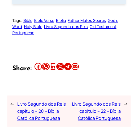
Tags:
Bible
Bible Verse
Biblia
Father Matos Soares
God’s
Word
Holy Bible
Livro Segundo dos Reis
Old Testament
Portuguese
Share this article on Facebook
Share this article on WhatsApp
Share this article on LinkedIn
Share this article on X
Share this article on Telegram
Email this Article
Share:
←
Livro Segundo dos Reis
Livro Segundo dos Reis
→
capitulo – 20 – Bíblia
capitulo – 22 – Bíblia
Católica Portuguesa
Católica Portuguesa