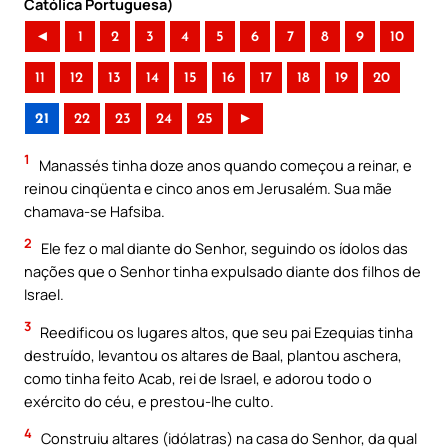
Católica Portuguesa)
◄
1
2
3
4
5
6
7
8
9
10
11
12
13
14
15
16
17
18
19
20
21
22
23
24
25
►
1
Manassés tinha doze anos quando começou a reinar, e
reinou cinqüenta e cinco anos em Jerusalém. Sua mãe
chamava-se Hafsiba.
2
Ele fez o mal diante do Senhor, seguindo os ídolos das
nações que o Senhor tinha expulsado diante dos filhos de
Israel.
3
Reedificou os lugares altos, que seu pai Ezequias tinha
destruído, levantou os altares de Baal, plantou aschera,
como tinha feito Acab, rei de Israel, e adorou todo o
exército do céu, e prestou-lhe culto.
4
Construiu altares (idólatras) na casa do Senhor, da qual