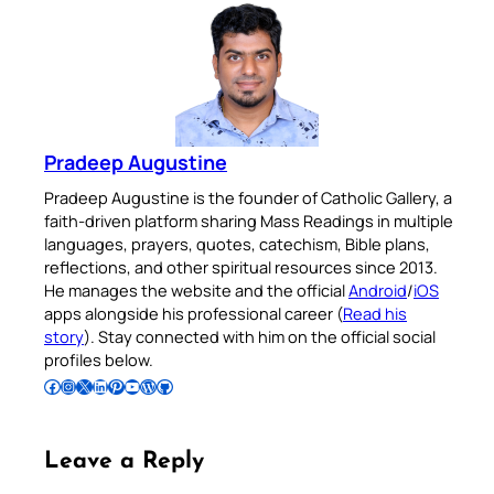
Pradeep Augustine
Pradeep Augustine is the founder of Catholic Gallery, a
faith-driven platform sharing Mass Readings in multiple
languages, prayers, quotes, catechism, Bible plans,
reflections, and other spiritual resources since 2013.
He manages the website and the official
Android
/
iOS
apps alongside his professional career (
Read his
story
). Stay connected with him on the official social
profiles below.
Follow Pradeep on Facebook
Follow Pradeep on Instagram
Follow Pradeep on X
Follow Pradeep on LinkedIn
Follow Pradeep on Pinterest
Subscribe to Pradeep’s Youtube Channel
Follow Pradeep on WordPress
Follow Pradeep on GitHub
Leave a Reply