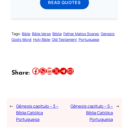
READ QUOTES
Tags:
Bible
Bible Verse
Biblia
Father Matos Soares
Genesis
God’s Word
Holy Bible
Old Testament
Portuguese
Share this article on Facebook
Share this article on WhatsApp
Share this article on LinkedIn
Share this article on X
Share this article on Telegram
Email this Article
Share:
←
Gênesis capitulo – 3 –
Gênesis capitulo – 5 –
→
Bíblia Católica
Bíblia Católica
Portuguesa
Portuguesa