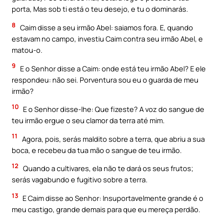
porta, Mas sob ti está o teu desejo, e tu o dominarás.
8
Caim disse a seu irmão Abel: saiamos fora. E, quando
estavam no campo, investiu Caim contra seu irmão Abel, e
matou-o.
9
E o Senhor disse a Caim: onde está teu irmão Abel? E ele
respondeu: não sei. Porventura sou eu o guarda de meu
irmão?
10
E o Senhor disse-lhe: Que fizeste? A voz do sangue de
teu irmão ergue o seu clamor da terra até mim.
11
Agora, pois, serás maldito sobre a terra, que abriu a sua
boca, e recebeu da tua mão o sangue de teu irmão.
12
Quando a cultivares, ela não te dará os seus frutos;
serás vagabundo e fugitivo sobre a terra.
13
E Caim disse ao Senhor: Insuportavelmente grande é o
meu castigo, grande demais para que eu mereça perdão.