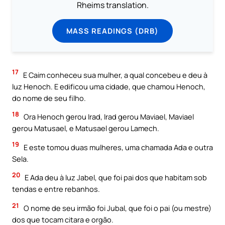
Rheims translation.
MASS READINGS (DRB)
17
E Caim conheceu sua mulher, a qual concebeu e deu à
luz Henoch. E edificou uma cidade, que chamou Henoch,
do nome de seu filho.
18
Ora Henoch gerou Irad, Irad gerou Maviael, Maviael
gerou Matusael, e Matusael gerou Lamech.
19
E este tomou duas mulheres, uma chamada Ada e outra
Sela.
20
E Ada deu à luz Jabel, que foi pai dos que habitam sob
tendas e entre rebanhos.
21
O nome de seu irmão foi Jubal, que foi o pai (ou mestre)
dos que tocam citara e orgão.