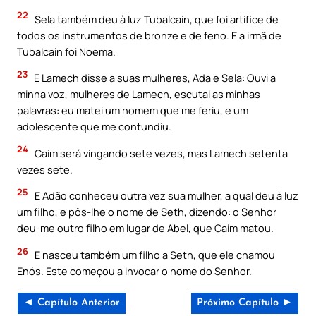
22
Sela também deu à luz Tubalcain, que foi artifice de
todos os instrumentos de bronze e de feno. E a irmã de
Tubalcain foi Noema.
23
E Lamech disse a suas mulheres, Ada e Sela: Ouvi a
minha voz, mulheres de Lamech, escutai as minhas
palavras: eu matei um homem que me feriu, e um
adolescente que me contundiu.
24
Caim será vingando sete vezes, mas Lamech setenta
vezes sete.
25
E Adão conheceu outra vez sua mulher, a qual deu à luz
um filho, e pôs-lhe o nome de Seth, dizendo: o Senhor
deu-me outro filho em lugar de Abel, que Caim matou.
26
E nasceu também um filho a Seth, que ele chamou
Enós. Este começou a invocar o nome do Senhor.
◄ Capítulo Anterior
Próximo Capítulo ►