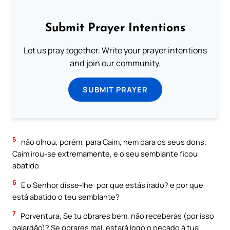
Submit Prayer Intentions
Let us pray together. Write your prayer intentions
and join our community.
SUBMIT PRAYER
5
não olhou, porém, para Caim, nem para os seus dons.
Caim irou-se extremamente, e o seu semblante ficou
abatido.
6
E o Senhor disse-lhe: por que estás irado? e por que
está abatido o teu semblante?
7
Porventura, Se tu obrares bem, não receberás (por isso
galardão)? Se obrares mal, estará logo o pecado à tua