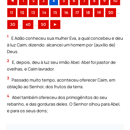
◄
1
2
3
4
5
6
7
8
9
10
..
11
12
13
14
15
16
17
18
19
20
..
..
30
40
50
►
1
E Adão conheceu sua mulher Eva, a qual concebeu e deu
à luz Caim, dizendo: alcancei um homem por (auxílio de)
Deus.
2
E, depois, deu à luz seu irmão Abel. Abel foi pastor de
ovelhas, e Caim lavrador.
3
Passado muito tempo, aconteceu oferecer Caim, em
oblação ao Senhor, dos frutos da terra.
4
Abel também ofereceu dos primogênitos do seu
rebanho, e das gorduras deles. O Senhor olhou para Abel,
e para os seus dons;